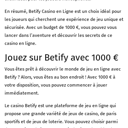
En résumé, Betify Casino en Ligne est un choix idéal pour
les joueurs qui cherchent une expérience de jeu unique et
sécurisée. Avec un budget de 1000 €, vous pouvez vous
lancer dans l’aventure et découvrir les secrets de ce
casino en ligne.
Jouez sur Betify avec 1000 €
Vous êtes prêt à découvrir le monde de jeu en ligne avec
Betify ? Alors, vous êtes au bon endroit ! Avec 1000 € à
votre disposition, vous pouvez commencer à jouer
immédiatement.
Le casino Betify est une plateforme de jeu en ligne qui
propose une grande variété de jeux de casino, de paris
sportifs et de jeux de loterie. Vous pouvez choisir parmi