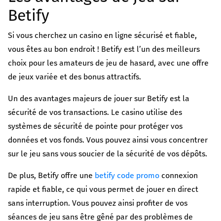
Betify
Si vous cherchez un casino en ligne sécurisé et fiable,
vous êtes au bon endroit ! Betify est l’un des meilleurs
choix pour les amateurs de jeu de hasard, avec une offre
de jeux variée et des bonus attractifs.
Un des avantages majeurs de jouer sur Betify est la
sécurité de vos transactions. Le casino utilise des
systèmes de sécurité de pointe pour protéger vos
données et vos fonds. Vous pouvez ainsi vous concentrer
sur le jeu sans vous soucier de la sécurité de vos dépôts.
De plus, Betify offre une
betify code promo
connexion
rapide et fiable, ce qui vous permet de jouer en direct
sans interruption. Vous pouvez ainsi profiter de vos
séances de jeu sans être gêné par des problèmes de