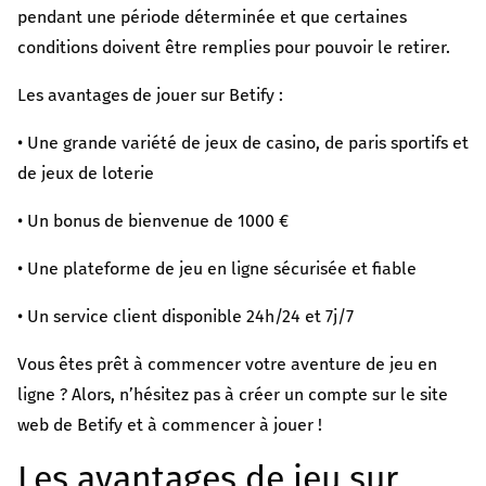
pendant une période déterminée et que certaines
conditions doivent être remplies pour pouvoir le retirer.
Les avantages de jouer sur Betify :
• Une grande variété de jeux de casino, de paris sportifs et
de jeux de loterie
• Un bonus de bienvenue de 1000 €
• Une plateforme de jeu en ligne sécurisée et fiable
• Un service client disponible 24h/24 et 7j/7
Vous êtes prêt à commencer votre aventure de jeu en
ligne ? Alors, n’hésitez pas à créer un compte sur le site
web de Betify et à commencer à jouer !
Les avantages de jeu sur