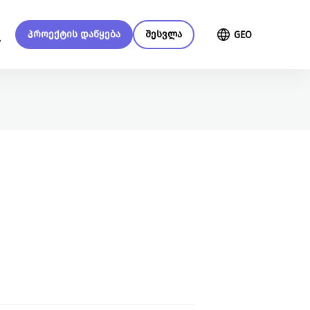
პროექტის დაწყება
შესვლა
GEO
მენი
მეტი ჩვენზე
გაეცი მეტი
გაეცანი სახელმძღვანელოს
თქვენი მხარდაჭერით
ქრაუდფანდინგის შესახებ
შევძლებთ მეტი ცვლილებისა და
მეტი განვითარების
უზრუნველყოფას
წაიკითხე მეტი
ყველა ინიციატივა