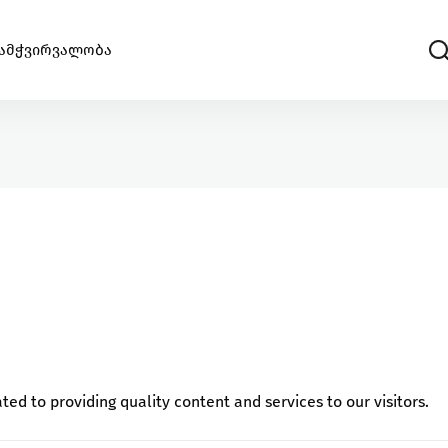
ამჭვირვალობა
სტარტაპი
საწვდომობა
გააძლიერე უნიკალური პროდუქტები და შექ
ინოვაციები.
ცხოველებზე ზრუნვა
რი
იზრუნე ცხოველების უკეთეს გარემოზე
კულტურა/ხელოვნება
ი
შექმენი კულტურულ სივრცეები, განავითარე
კრეატიულობა შენს თემში
d to providing quality content and services to our visitors.