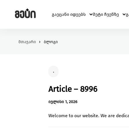
გაეცანი იდეებს
მეტი ჩვენზე
გ
მთავარი
ბლოგი
ჩვენ შესახებ
განათლება
მომხმარებელი
ჩვენ შესახებ
შეცვალე განათლების ხარისხი და მასზე ხელმი
კითხვა-პასუხი
ჯანმრთელობა
პერსონალური ინფორმაცია
შექმენი გარემო უკეთესი მენტალური და ფიზიკუ
.
ჯანმრთელობისთვის.
გარემოს დაცვა
Article – 8996
იზრუნე დედამიწის მომავლზე და დაუჭირე მხარ
გარემოსდაცვით ინიციატივებს
ივლისი 1, 2026
Welcome to our website. We are dedicate