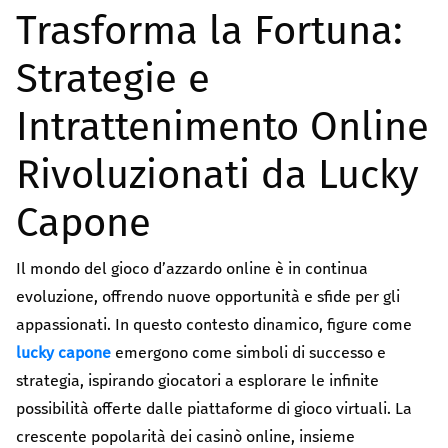
კულტურა/ხელოვნება
Trasforma la Fortuna:
შექმენი კულტურულ სივრცეები, განავითარე
კრეატიულობა შენს თემში
Strategie e
გაეცი მეტი
Intrattenimento Online
თქვენი მხარდაჭერით შევძლებთ მეტი
Rivoluzionati da Lucky
ცვლილებისა და მეტი განვითარების
უზრუნველყოფას
Capone
ყველა ინიციატივა
Il mondo del gioco d’azzardo online è in continua
evoluzione, offrendo nuove opportunità e sfide per gli
appassionati. In questo contesto dinamico, figure come
lucky capone
emergono come simboli di successo e
strategia, ispirando giocatori a esplorare le infinite
possibilità offerte dalle piattaforme di gioco virtuali. La
crescente popolarità dei casinò online, insieme