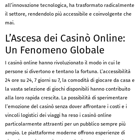
all’innovazione tecnologica, ha trasformato radicalmente
il settore, rendendolo più accessibile e coinvolgente che
mai.
L’Ascesa dei Casinò Online:
Un Fenomeno Globale
I casinò online hanno rivoluzionato il modo in cui le
persone si divertono e tentano la fortuna. L’accessibilità
24 ore su 24, 7 giorni su 7, la comodità di giocare da casa e
la vasta selezione di giochi disponibili hanno contribuito
alla loro rapida crescita. La possibilità di sperimentare
l’emozione del casinò senza dover affrontare i costi e i
vincoli logistici dei viaggi ha reso i casinò online
particolarmente attraenti per un pubblico sempre più
ampio. Le piattaforme moderne offrono esperienze di