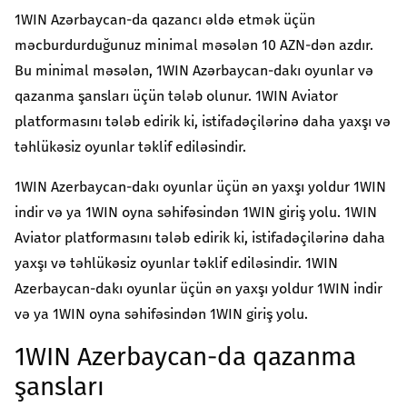
1WIN Azərbaycan-da qazancı əldə etmək üçün
məcburdurduğunuz minimal məsələn 10 AZN-dən azdır.
Bu minimal məsələn, 1WIN Azərbaycan-dakı oyunlar və
qazanma şansları üçün tələb olunur. 1WIN Aviator
platformasını tələb edirik ki, istifadəçilərinə daha yaxşı və
təhlükəsiz oyunlar təklif ediləsindir.
1WIN Azerbaycan-dakı oyunlar üçün ən yaxşı yoldur 1WIN
indir və ya 1WIN oyna səhifəsindən 1WIN giriş yolu. 1WIN
Aviator platformasını tələb edirik ki, istifadəçilərinə daha
yaxşı və təhlükəsiz oyunlar təklif ediləsindir. 1WIN
Azerbaycan-dakı oyunlar üçün ən yaxşı yoldur 1WIN indir
və ya 1WIN oyna səhifəsindən 1WIN giriş yolu.
1WIN Azerbaycan-da qazanma
şansları