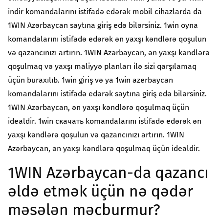
indir komandalarını istifadə edərək mobil cihazlarda da
1WIN Azərbaycan saytına giriş edə bilərsiniz. 1win oyna
komandalarını istifadə edərək ən yaxşı kəndlərə qoşulun
və qazancınızı artırın. 1WIN Azərbaycan, ən yaxşı kəndlərə
qoşulmaq və yaxşı maliyyə planları ilə sizi qarşılamaq
üçün buraxılıb. 1win giriş və ya 1win azerbaycan
komandalarını istifadə edərək saytına giriş edə bilərsiniz.
1WIN Azərbaycan, ən yaxşı kəndlərə qoşulmaq üçün
idealdir. 1win скачать komandalarını istifadə edərək ən
yaxşı kəndlərə qoşulun və qazancınızı artırın. 1WIN
Azərbaycan, ən yaxşı kəndlərə qoşulmaq üçün idealdir.
1WIN Azərbaycan-da qazancı
əldə etmək üçün nə qədər
məsələn məcburmur?