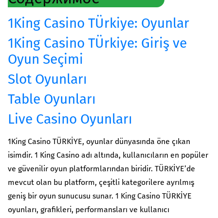
კულტურა/ხელოვნება
შექმენი კულტურულ სივრცეები, განავითარე
1King Casino TÜrkiye: Oyunlar
კრეატიულობა შენს თემში
1King Casino TÜrkiye: Giriş ve
გაეცი მეტი
Oyun Seçimi
თქვენი მხარდაჭერით შევძლებთ მეტი
Slot Oyunları
ცვლილებისა და მეტი განვითარების
უზრუნველყოფას
Table Oyunları
Live Casino Oyunları
ყველა ინიციატივა
1King Casino TÜRKİYE, oyunlar dünyasında öne çıkan
isimdir. 1 King Casino adı altında, kullanıcıların en popüler
ve güvenilir oyun platformlarından biridir. TÜRKİYE’de
mevcut olan bu platform, çeşitli kategorilere ayrılmış
geniş bir oyun sunucusu sunar. 1 King Casino TÜRKİYE
oyunları, grafikleri, performansları ve kullanıcı