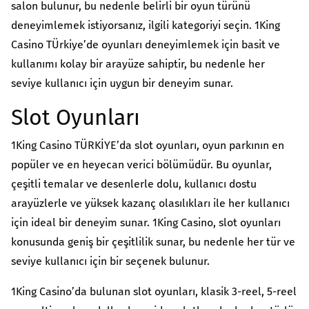
salon bulunur, bu nedenle belirli bir oyun türünü
deneyimlemek istiyorsanız, ilgili kategoriyi seçin. 1King
Casino TÜrkiye’de oyunları deneyimlemek için basit ve
kullanımı kolay bir arayüze sahiptir, bu nedenle her
seviye kullanıcı için uygun bir deneyim sunar.
Slot Oyunları
1King Casino TÜRKİYE’da slot oyunları, oyun parkının en
popüler ve en heyecan verici bölümüdür. Bu oyunlar,
çeşitli temalar ve desenlerle dolu, kullanıcı dostu
arayüzlerle ve yüksek kazanç olasılıkları ile her kullanıcı
için ideal bir deneyim sunar. 1King Casino, slot oyunları
konusunda geniş bir çeşitlilik sunar, bu nedenle her tür ve
seviye kullanıcı için bir seçenek bulunur.
1King Casino’da bulunan slot oyunları, klasik 3-reel, 5-reel