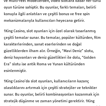
ve multi-reel modellerden, video slotlara kadar her türlü
oyun türüne sahiptir. Bu oyunlar, farklı temaları, belirli
konuyla ilgili anlatıları ve çeşitli bonus ve free spin
mekanizmalarıyla kullanıcıları heyecana getirir.
1King Casino, slot oyunları için özel olarak tasarlanmış
çeşitli temalar sunar. Bu temalar, popüler kültürden, film
karakterlerinden, sanat eserlerinden ve doğal
güzelliklerden ilham alır. Örneğin, “Mavi Deniz” slotu,
deniz hayvanları ve deniz güzellikleri ile dolu, “Golden
Era” slotu ise antik Roma ve Yunan kültüründen
esinlenmiştir.
1King Casino’da slot oyunları, kullanıcıların kazanç
olasılıklarını artırmak için çeşitli stratejiler ve teknikler
sunar. Bu oyunlar, belirli kombinasyonları kazanmak için
stratejik düşünme ve zaman yönetimi gerektirir. 1King