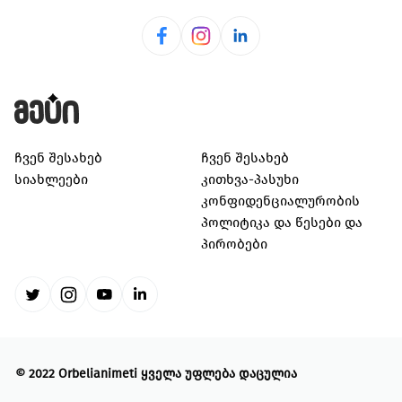
ჩვენ შესახებ
ჩვენ შესახებ
სიახლეები
კითხვა-პასუხი
კონფიდენციალურობის
პოლიტიკა და წესები და
პირობები
©
2022 Orbelianimeti
ყველა უფლება დაცულია