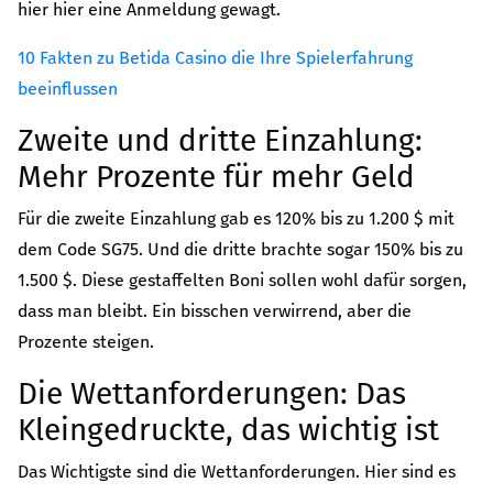
hier hier eine Anmeldung gewagt.
10 Fakten zu Betida Casino die Ihre Spielerfahrung
beeinflussen
Zweite und dritte Einzahlung:
Mehr Prozente für mehr Geld
Für die zweite Einzahlung gab es 120% bis zu 1.200 $ mit
dem Code SG75. Und die dritte brachte sogar 150% bis zu
1.500 $. Diese gestaffelten Boni sollen wohl dafür sorgen,
dass man bleibt. Ein bisschen verwirrend, aber die
Prozente steigen.
Die Wettanforderungen: Das
Kleingedruckte, das wichtig ist
Das Wichtigste sind die Wettanforderungen. Hier sind es