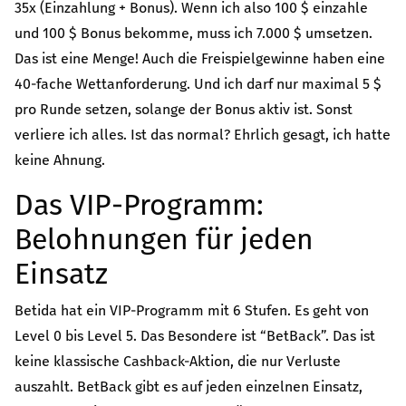
35x (Einzahlung + Bonus). Wenn ich also 100 $ einzahle
und 100 $ Bonus bekomme, muss ich 7.000 $ umsetzen.
Das ist eine Menge! Auch die Freispielgewinne haben eine
40-fache Wettanforderung. Und ich darf nur maximal 5 $
pro Runde setzen, solange der Bonus aktiv ist. Sonst
verliere ich alles. Ist das normal? Ehrlich gesagt, ich hatte
keine Ahnung.
Das VIP-Programm:
Belohnungen für jeden
Einsatz
Betida hat ein VIP-Programm mit 6 Stufen. Es geht von
Level 0 bis Level 5. Das Besondere ist “BetBack”. Das ist
keine klassische Cashback-Aktion, die nur Verluste
auszahlt. BetBack gibt es auf jeden einzelnen Einsatz,