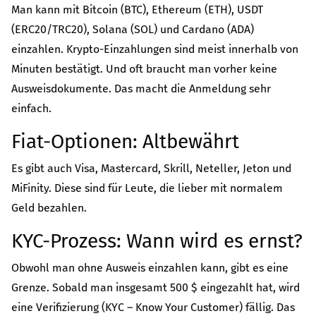
Man kann mit Bitcoin (BTC), Ethereum (ETH), USDT
(ERC20/TRC20), Solana (SOL) und Cardano (ADA)
einzahlen. Krypto-Einzahlungen sind meist innerhalb von
Minuten bestätigt. Und oft braucht man vorher keine
Ausweisdokumente. Das macht die Anmeldung sehr
einfach.
Fiat-Optionen: Altbewährt
Es gibt auch Visa, Mastercard, Skrill, Neteller, Jeton und
MiFinity. Diese sind für Leute, die lieber mit normalem
Geld bezahlen.
KYC-Prozess: Wann wird es ernst?
Obwohl man ohne Ausweis einzahlen kann, gibt es eine
Grenze. Sobald man insgesamt 500 $ eingezahlt hat, wird
eine Verifizierung (KYC – Know Your Customer) fällig. Das