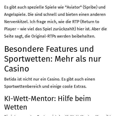
Es gibt auch spezielle Spiele wie *Aviator* (Spribe) und
Angelspiele. Die sind schnell und bieten einen anderen
Nervenkitzel. Ich frage mich, wie die RTP (Return to
Player – wie viel das Spiel zurückzahlt) hier ist. Aber die
Seite sagt, die Original-RTPs werden beibehalten.
Besondere Features und
Sportwetten: Mehr als nur
Casino
Betida ist nicht nur ein Casino. Es gibt auch einen
Sportwettenbereich und einige coole Extras.
KI-Wett-Mentor: Hilfe beim
Wetten