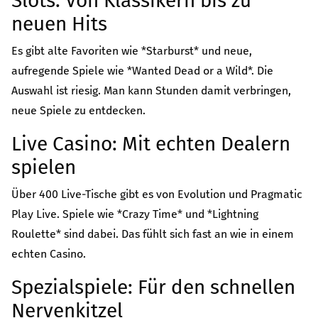
Slots: Von Klassikern bis zu
neuen Hits
Es gibt alte Favoriten wie *Starburst* und neue,
aufregende Spiele wie *Wanted Dead or a Wild*. Die
Auswahl ist riesig. Man kann Stunden damit verbringen,
neue Spiele zu entdecken.
Live Casino: Mit echten Dealern
spielen
Über 400 Live-Tische gibt es von Evolution und Pragmatic
Play Live. Spiele wie *Crazy Time* und *Lightning
Roulette* sind dabei. Das fühlt sich fast an wie in einem
echten Casino.
Spezialspiele: Für den schnellen
Nervenkitzel