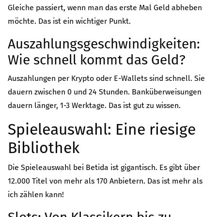
Gleiche passiert, wenn man das erste Mal Geld abheben
möchte. Das ist ein wichtiger Punkt.
Auszahlungsgeschwindigkeiten:
Wie schnell kommt das Geld?
Auszahlungen per Krypto oder E-Wallets sind schnell. Sie
dauern zwischen 0 und 24 Stunden. Banküberweisungen
dauern länger, 1-3 Werktage. Das ist gut zu wissen.
Spieleauswahl: Eine riesige
Bibliothek
Die Spieleauswahl bei Betida ist gigantisch. Es gibt über
12.000 Titel von mehr als 170 Anbietern. Das ist mehr als
ich zählen kann!