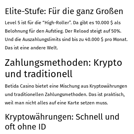
Elite-Stufe: Für die ganz Großen
Level 5 ist für die “High-Roller”. Da gibt es 10.000 $ als
Belohnung für den Aufstieg. Der Reload steigt auf 50%.
Und die Auszahlungslimits sind bis zu 40.000 $ pro Monat.
Das ist eine andere Welt.
Zahlungsmethoden: Krypto
und traditionell
Betida Casino bietet eine Mischung aus Kryptowährungen
und traditionellen Zahlungsmethoden. Das ist praktisch,
weil man nicht alles auf eine Karte setzen muss.
Kryptowährungen: Schnell und
oft ohne ID