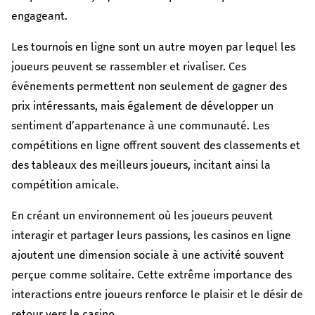
engageant.
Les tournois en ligne sont un autre moyen par lequel les
joueurs peuvent se rassembler et rivaliser. Ces
événements permettent non seulement de gagner des
prix intéressants, mais également de développer un
sentiment d’appartenance à une communauté. Les
compétitions en ligne offrent souvent des classements et
des tableaux des meilleurs joueurs, incitant ainsi la
compétition amicale.
En créant un environnement où les joueurs peuvent
interagir et partager leurs passions, les casinos en ligne
ajoutent une dimension sociale à une activité souvent
perçue comme solitaire. Cette extrême importance des
interactions entre joueurs renforce le plaisir et le désir de
retour vers le casino.