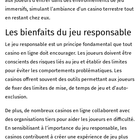
aux joueurs d’entrer dans des environnements de jeu
immersifs, simulant l’ambiance d’un casino terrestre tout
en restant chez eux.
Les bienfaits du jeu responsable
Le jeu responsable est un principe fondamental que tout
casino en ligne doit encourager. Les joueurs doivent être
conscients des risques liés au jeu et établir des limites
pour éviter les comportements problématiques. Les
casinos offrent souvent des outils permettant aux joueurs
de fixer des limites de mise, de temps de jeu et d’auto-
exclusion.
De plus, de nombreux casinos en ligne collaborent avec
des organisations tiers pour aider les joueurs en difficulté.
En sensibilisant à l’importance du jeu responsable, les
casinos contribuent à créer une expérience de jeu plus