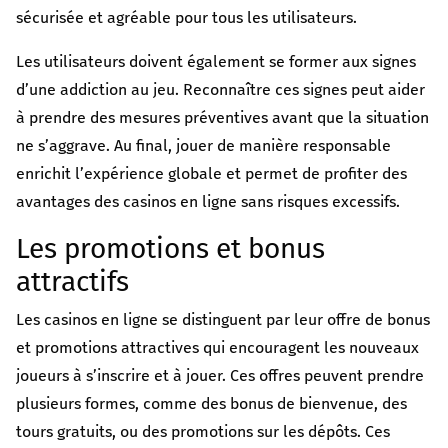
sécurisée et agréable pour tous les utilisateurs.
Les utilisateurs doivent également se former aux signes
d’une addiction au jeu. Reconnaître ces signes peut aider
à prendre des mesures préventives avant que la situation
ne s’aggrave. Au final, jouer de manière responsable
enrichit l’expérience globale et permet de profiter des
avantages des casinos en ligne sans risques excessifs.
Les promotions et bonus
attractifs
Les casinos en ligne se distinguent par leur offre de bonus
et promotions attractives qui encouragent les nouveaux
joueurs à s’inscrire et à jouer. Ces offres peuvent prendre
plusieurs formes, comme des bonus de bienvenue, des
tours gratuits, ou des promotions sur les dépôts. Ces