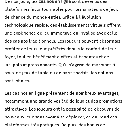
De nos jours, les
casinos en ligne
sont devenus des
plateformes incontournables pour les amateurs de jeux
de chance du monde entier. Grâce à l’évolution
technologique rapide, ces établissements virtuels offrent
une expérience de jeu immersive qui rivalise avec celle
des casinos traditionnels. Les joueurs peuvent désormais
profiter de leurs jeux préférés depuis le confort de leur
foyer, tout en bénéficiant d’offres alléchantes et de
jackpots impressionnants. Qu’il s’agisse de machines à
sous, de jeux de table ou de paris sportifs, les options
sont infinies.
Les casinos en ligne présentent de nombreux avantages,
notamment une grande variété de jeux et des promotions
attractives. Les joueurs ont la possibilité de découvrir de
nouveaux jeux sans avoir à se déplacer, ce qui rend ces
plateformes très pratiques. De plus, des bonus de