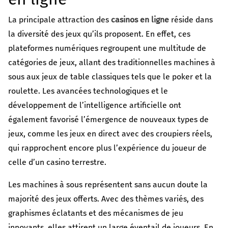
La principale attraction des
casinos en ligne
réside dans
la diversité des jeux qu’ils proposent. En effet, ces
plateformes numériques regroupent une multitude de
catégories de jeux, allant des traditionnelles machines à
sous aux jeux de table classiques tels que le poker et la
roulette. Les avancées technologiques et le
développement de l’intelligence artificielle ont
également favorisé l’émergence de nouveaux types de
jeux, comme les jeux en direct avec des croupiers réels,
qui rapprochent encore plus l’expérience du joueur de
celle d’un casino terrestre.
Les machines à sous représentent sans aucun doute la
majorité des jeux offerts. Avec des thèmes variés, des
graphismes éclatants et des mécanismes de jeu
innovants, elles attirent un large éventail de joueurs. En