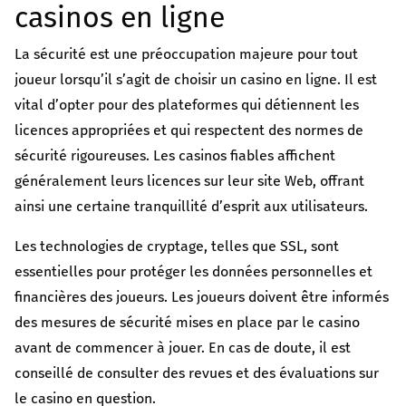
casinos en ligne
La sécurité est une préoccupation majeure pour tout
joueur lorsqu’il s’agit de choisir un casino en ligne. Il est
vital d’opter pour des plateformes qui détiennent les
licences appropriées et qui respectent des normes de
sécurité rigoureuses. Les casinos fiables affichent
généralement leurs licences sur leur site Web, offrant
ainsi une certaine tranquillité d’esprit aux utilisateurs.
Les technologies de cryptage, telles que SSL, sont
essentielles pour protéger les données personnelles et
financières des joueurs. Les joueurs doivent être informés
des mesures de sécurité mises en place par le casino
avant de commencer à jouer. En cas de doute, il est
conseillé de consulter des revues et des évaluations sur
le casino en question.