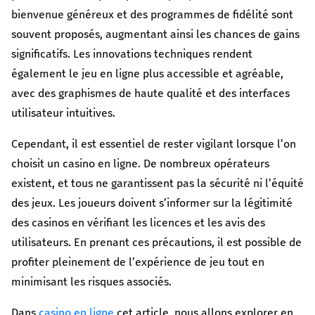
bienvenue généreux et des programmes de fidélité sont
souvent proposés, augmentant ainsi les chances de gains
significatifs. Les innovations techniques rendent
également le jeu en ligne plus accessible et agréable,
avec des graphismes de haute qualité et des interfaces
utilisateur intuitives.
Cependant, il est essentiel de rester vigilant lorsque l’on
choisit un casino en ligne. De nombreux opérateurs
existent, et tous ne garantissent pas la sécurité ni l’équité
des jeux. Les joueurs doivent s’informer sur la légitimité
des casinos en vérifiant les licences et les avis des
utilisateurs. En prenant ces précautions, il est possible de
profiter pleinement de l’expérience de jeu tout en
minimisant les risques associés.
Dans
casino en ligne
cet article, nous allons explorer en