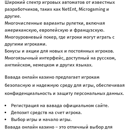
Широкий спектр игровых автоматов от известных
разработчиков, таких как NetEnt, Microgaming и
другие.
Многочисленные варианты рулетки, включая
американскую, европейскую и французскую.
Многоуровневый покер, где игроки могут играть с
другими игроками.
Бонусы и акции для новых и постоянных игроков.
Многоязычный интерфейс, доступный на русском,
английском, немецком и других языках.
Вавада онлайн казино предлагает игрокам
безопасную и надежную среду для игры, обеспечивая
конфиденциальность и защиту персональных данных.
Регистрация на вавада официальном сайте.
Депозит средств на счет игрока.
Выбор игры и начало игры.
Вавада онлайн казино – это отличный выбор для