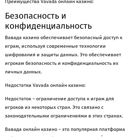
Преимущества Vavada онлайн казино:
Безопасность и
конфиденциальность
Вавада казино обеспечивает безопасный доступ к
играм, используя современные технологии
шифрования и защиты данных. Это обеспечивает
игрокам безопасность и конфиденциальность их
личных данных.
Недостатки Vavada онлайн казино:
Недостаток – ограничение доступа к играм для
игроков из некоторых стран. Это связано с
законодательными ограничениями в этих странах.
Вавада онлайн казино – это популярная платформа