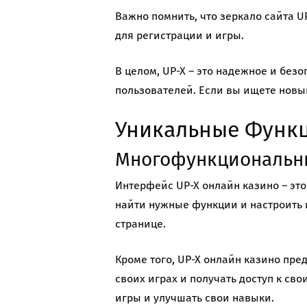
Важно помнить, что зеркало сайта 
для регистрации и игры.
В целом, UP-X – это надежное и без
пользователей. Если вы ищете новый
Уникальные Функ
Многофункциональн
Интерфейс UP-X онлайн казино – это
найти нужные функции и настроить и
странице.
Кроме того, UP-X онлайн казино пре
своих играх и получать доступ к св
игры и улучшать свои навыки.