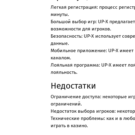
Легкая регистрация: процесс регист
минуты.
Большой выбор игр: UP-X предлагает
возможности для игроков.
Безопасность: UP-X использует со
данные.
Мобильное приложение: UP-X имеет 
каналом.
Лояльная программа: UP-X имеет ло
лояльность.
Недостатки
Ограничение доступа: некоторые иг
ограничений.
Недостаток выбора игроков: некотор
Технические проблемы: как и в люб
играть в казино.