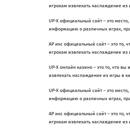
игрокам извлекать наслаждение из иг
UP-X официальный сайт – это место,
информацию о различных играх, прав
AP икс официальный сайт – это то, ч
игрокам извлекать наслаждение из иг
UP-X онлайн казино – это то, что вы
извлекать наслаждение из игры в каз
UP-X официальный сайт – это место,
информацию о различных играх, прав
AP икс официальный сайт – это то, ч
игрокам извлекать наслаждение из иг