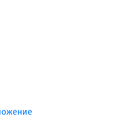
ложение