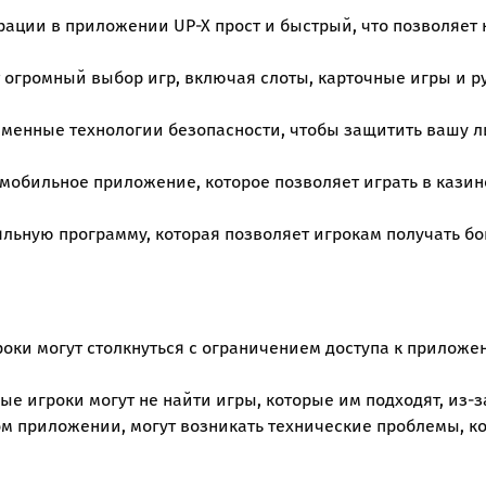
рации в приложении UP-X прост и быстрый, что позволяет 
 огромный выбор игр, включая слоты, карточные игры и р
временные технологии безопасности, чтобы защитить ваш
мобильное приложение, которое позволяет играть в казино
яльную программу, которая позволяет игрокам получать б
роки могут столкнуться с ограничением доступа к прилож
ые игроки могут не найти игры, которые им подходят, из-
ом приложении, могут возникать технические проблемы, к