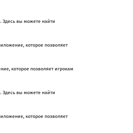
о. Здесь вы можете найти
приложение, которое позволяет
жение, которое позволяет игрокам
о. Здесь вы можете найти
приложение, которое позволяет