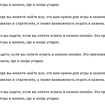
ры в казино, где и когда угодно.
 где вы можете найти все, что вам нужно для игры в казин
илах и стратегиях, а также возможность играть в казино.
то вы ищете, если вы хотите играть в казино онлайн. Это 
ры в казино, где и когда угодно.
 ищете, если вы хотите играть в казино онлайн. Это прило
ино, где и когда угодно.
 где вы можете найти все, что вам нужно для игры в казин
илах и стратегиях, а также возможность играть в казино.
то вы ищете, если вы хотите играть в казино онлайн. Это 
ры в казино, где и когда угодно.