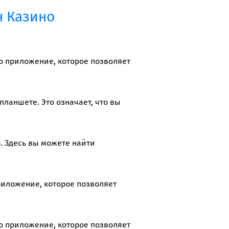
н Казино
Это приложение, которое позволяет
планшете. Это означает, что вы
о. Здесь вы можете найти
приложение, которое позволяет
Это приложение, которое позволяет