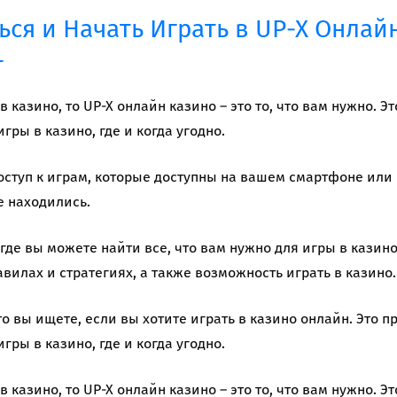
ься и Начать Играть в UP-X Онлай
т
 казино, то UP-X онлайн казино – это то, что вам нужно. 
ры в казино, где и когда угодно.
оступ к играм, которые доступны на вашем смартфоне или 
е находились.
 где вы можете найти все, что вам нужно для игры в казин
илах и стратегиях, а также возможность играть в казино.
то вы ищете, если вы хотите играть в казино онлайн. Это 
ры в казино, где и когда угодно.
 казино, то UP-X онлайн казино – это то, что вам нужно. 