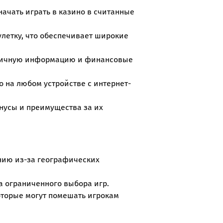
начать играть в казино в считанные
улетку, что обеспечивает широкие
у личную информацию и финансовые
 на любом устройстве с интернет-
онусы и преимущества за их
ению из-за географических
за ограниченного выбора игр.
оторые могут помешать игрокам