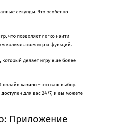
анные секунды. Это особенно
р, что позволяет легко найти
им количеством игр и функций.
, который делает игру еще более
 онлайн казино – это ваш выбор.
доступен для вас 24/7, и вы можете
но: Приложение