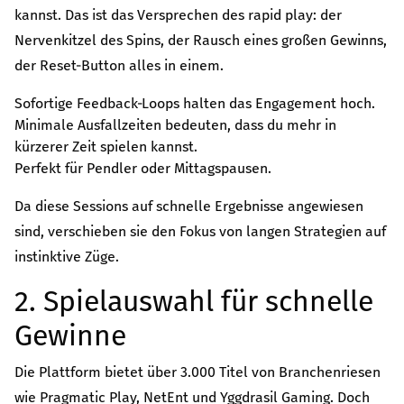
kannst. Das ist das Versprechen des rapid play: der
Nervenkitzel des Spins, der Rausch eines großen Gewinns,
der Reset-Button alles in einem.
Sofortige Feedback‑Loops halten das Engagement hoch.
Minimale Ausfallzeiten bedeuten, dass du mehr in
kürzerer Zeit spielen kannst.
Perfekt für Pendler oder Mittagspausen.
Da diese Sessions auf schnelle Ergebnisse angewiesen
sind, verschieben sie den Fokus von langen Strategien auf
instinktive Züge.
2. Spielauswahl für schnelle
Gewinne
Die Plattform bietet über 3.000 Titel von Branchenriesen
wie Pragmatic Play, NetEnt und Yggdrasil Gaming. Doch