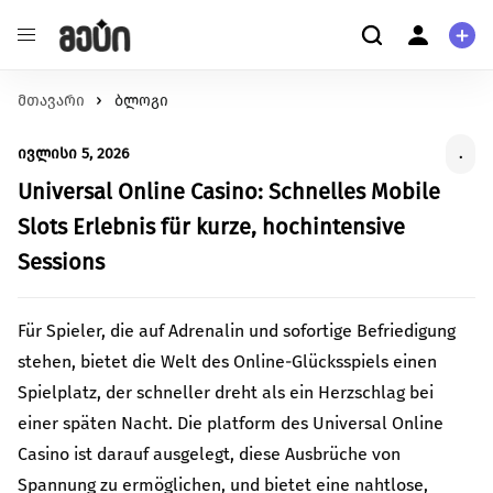
მთავარი
განათლება
ბლოგი
ჩვენ შესახებ
შეცვალე განათლების ხარისხი და მასზე
ჩვენ შესახებ
ივლისი 5, 2026
.
ხელმისაწვდომობა
მომხმარებელი
ჯანმრთელობა
Universal Online Casino: Schnelles Mobile
კითხვა-პასუხი
შექმენი გარემო უკეთესი მენტალური და ფიზიკური
პერსონალური ინფორმაცია
Slots Erlebnis für kurze, hochintensive
ჯანმრთელობისთვის.
Sessions
გარემოს დაცვა
მეტი ჩვენზე
იზრუნე დედამიწის მომავლზე და დაუჭირე მხარი
გაეცანი სახელმძღვანელოს ქრაუდფანდინგის
გარემოსდაცვით ინიციატივებს
Für Spieler, die auf Adrenalin und sofortige Befriedigung
შესახებ
სტარტაპი
stehen, bietet die Welt des Online-Glücksspiels einen
გააძლიერე უნიკალური პროდუქტები და შექმენი
Spielplatz, der schneller dreht als ein Herzschlag bei
წაიკითხე მეტი
ინოვაციები.
einer späten Nacht. Die platform des Universal Online
ცხოველებზე ზრუნვა
Casino ist darauf ausgelegt, diese Ausbrüche von
იზრუნე ცხოველების უკეთეს გარემოზე
Spannung zu ermöglichen, und bietet eine nahtlose,