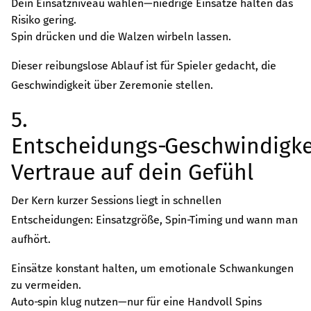
Dein Einsatzniveau wählen—niedrige Einsätze halten das
Risiko gering.
Spin drücken und die Walzen wirbeln lassen.
Dieser reibungslose Ablauf ist für Spieler gedacht, die
Geschwindigkeit über Zeremonie stellen.
5.
Entscheidungs‑Geschwindigke
Vertraue auf dein Gefühl
Der Kern kurzer Sessions liegt in schnellen
Entscheidungen: Einsatzgröße, Spin‑Timing und wann man
aufhört.
Einsätze konstant halten, um emotionale Schwankungen
zu vermeiden.
Auto‑spin klug nutzen—nur für eine Handvoll Spins