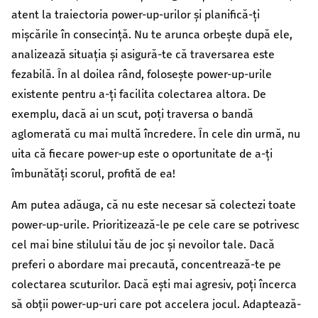
atent la traiectoria power-up-urilor și planifică-ți
mișcările în consecință. Nu te arunca orbește după ele,
analizează situația și asigură-te că traversarea este
fezabilă. În al doilea rând, folosește power-up-urile
existente pentru a-ți facilita colectarea altora. De
exemplu, dacă ai un scut, poți traversa o bandă
aglomerată cu mai multă încredere. În cele din urmă, nu
uita că fiecare power-up este o oportunitate de a-ți
îmbunătăți scorul, profită de ea!
Am putea adăuga, că nu este necesar să colectezi toate
power-up-urile. Prioritizează-le pe cele care se potrivesc
cel mai bine stilului tău de joc și nevoilor tale. Dacă
preferi o abordare mai precaută, concentrează-te pe
colectarea scuturilor. Dacă ești mai agresiv, poți încerca
să obții power-up-uri care pot accelera jocul. Adaptează-