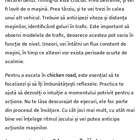
fiecărei benzi. Timing-ul este crucial. Prea devreme, și vei
fi lovit de o mașină. Prea târziu, și te vei trezi în calea
unui alt vehicul. Trebuie să anticipezi viteza și distanța
mașinilor, identificând goluri în trafic. Este important să
observi modelele de trafic, deoarece acestea pot varia în
funcție de nivel. Uneori, vei întâlni un flux constant de
mașini, în timp ce alteori vor exista perioade scurte de
acalmie.
Pentru a excela în
chicken road
, este esențial să te
focalizezi și să îți îmbunătățești reflexele. Practica te
ajută să dezvolți o intuiție a momentului potrivit pentru a
acționa. Nu te lăsa descurajat de eșecuri, ele fac parte
din procesul de învățare. Cu cât joci mai mult, cu atât mai
bine vei înțelege ritmul jocului și vei putea anticipa
acțiunile mașinilor.