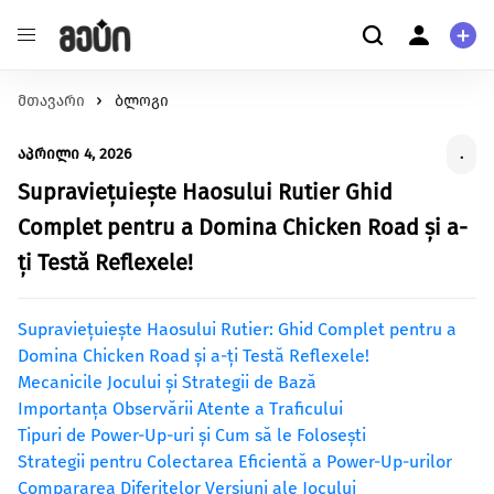
მთავარი
განათლება
ბლოგი
ჩვენ შესახებ
შეცვალე განათლების ხარისხი და მასზე
ჩვენ შესახებ
აპრილი 4, 2026
.
ხელმისაწვდომობა
მომხმარებელი
ჯანმრთელობა
Supraviețuiește Haosului Rutier Ghid
კითხვა-პასუხი
შექმენი გარემო უკეთესი მენტალური და ფიზიკური
პერსონალური ინფორმაცია
Complet pentru a Domina Chicken Road și a-
ჯანმრთელობისთვის.
ți Testă Reflexele!
გარემოს დაცვა
მეტი ჩვენზე
იზრუნე დედამიწის მომავლზე და დაუჭირე მხარი
გაეცანი სახელმძღვანელოს ქრაუდფანდინგის
გარემოსდაცვით ინიციატივებს
Supraviețuiește Haosului Rutier: Ghid Complet pentru a
შესახებ
სტარტაპი
Domina Chicken Road și a-ți Testă Reflexele!
Mecanicile Jocului și Strategii de Bază
გააძლიერე უნიკალური პროდუქტები და შექმენი
წაიკითხე მეტი
Importanța Observării Atente a Traficului
ინოვაციები.
Tipuri de Power-Up-uri și Cum să le Folosești
ცხოველებზე ზრუნვა
Strategii pentru Colectarea Eficientă a Power-Up-urilor
იზრუნე ცხოველების უკეთეს გარემოზე
Compararea Diferitelor Versiuni ale Jocului