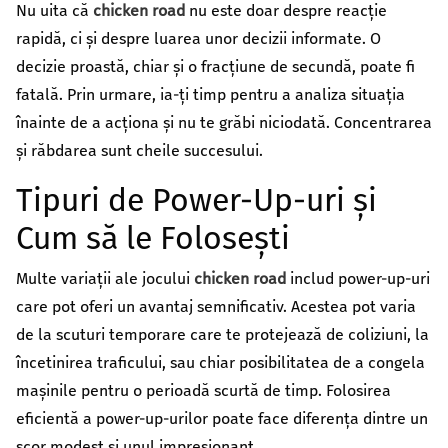
Nu uita că
chicken road
nu este doar despre reacție
rapidă, ci și despre luarea unor decizii informate. O
decizie proastă, chiar și o fracțiune de secundă, poate fi
fatală. Prin urmare, ia-ți timp pentru a analiza situația
înainte de a acționa și nu te grăbi niciodată. Concentrarea
și răbdarea sunt cheile succesului.
Tipuri de Power-Up-uri și
Cum să le Folosești
Multe variații ale jocului
chicken road
includ power-up-uri
care pot oferi un avantaj semnificativ. Acestea pot varia
de la scuturi temporare care te protejează de coliziuni, la
încetinirea traficului, sau chiar posibilitatea de a congela
mașinile pentru o perioadă scurtă de timp. Folosirea
eficientă a power-up-urilor poate face diferența dintre un
scor modest și unul impresionant.