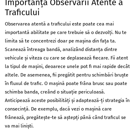
Importanța Observării Atente a
Traficului
Observarea atentă a traficului este poate cea mai
importantă abilitate pe care trebuie să o dezvolți. Nu te
limita să te concentrezi doar pe mașina din fața ta.
Scanează întreaga bandă, analizând distanța dintre
vehicule și viteza cu care se deplasează fiecare. Fii atent
la tipul de mașini, deoarece unele pot fi mai rapide decât
altele. De asemenea, fii pregătit pentru schimbări bruște
în fluxul de trafic. O mașină poate frâna brusc sau poate
schimba banda, creând o situație periculoasă.
Anticipează aceste posibilități și adaptează-ți strategia în
consecință. De exemplu, dacă vezi o mașină care
frânează, pregătește-te să aștepți până când traficul se
va mai liniști.