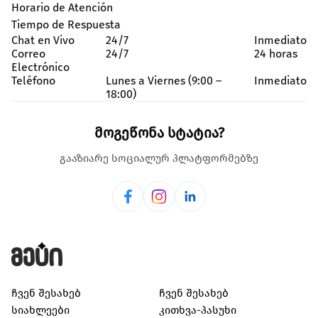
Horario de Atención
Tiempo de Respuesta
Chat en Vivo
24/7
Inmediato
Correo
24/7
24 horas
Electrónico
Teléfono
Lunes a Viernes (9:00 –
Inmediato
18:00)
მოგეწონა სტატია?
გააზიარე სოციალურ პლატფორმებზე
ჩვენ შესახებ
ჩვენ შესახებ
სიახლეები
კითხვა-პასუხი