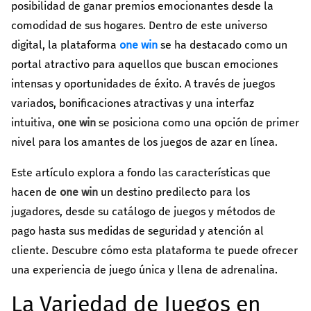
posibilidad de ganar premios emocionantes desde la
comodidad de sus hogares. Dentro de este universo
digital, la plataforma
one win
se ha destacado como un
portal atractivo para aquellos que buscan emociones
intensas y oportunidades de éxito. A través de juegos
variados, bonificaciones atractivas y una interfaz
intuitiva,
one win
se posiciona como una opción de primer
nivel para los amantes de los juegos de azar en línea.
Este artículo explora a fondo las características que
hacen de
one win
un destino predilecto para los
jugadores, desde su catálogo de juegos y métodos de
pago hasta sus medidas de seguridad y atención al
cliente. Descubre cómo esta plataforma te puede ofrecer
una experiencia de juego única y llena de adrenalina.
La Variedad de Juegos en