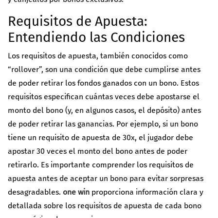
Requisitos de Apuesta:
Entendiendo las Condiciones
Los requisitos de apuesta, también conocidos como
“rollover”, son una condición que debe cumplirse antes
de poder retirar los fondos ganados con un bono. Estos
requisitos especifican cuántas veces debe apostarse el
monto del bono (y, en algunos casos, el depósito) antes
de poder retirar las ganancias. Por ejemplo, si un bono
tiene un requisito de apuesta de 30x, el jugador debe
apostar 30 veces el monto del bono antes de poder
retirarlo. Es importante comprender los requisitos de
apuesta antes de aceptar un bono para evitar sorpresas
desagradables.
one win
proporciona información clara y
detallada sobre los requisitos de apuesta de cada bono