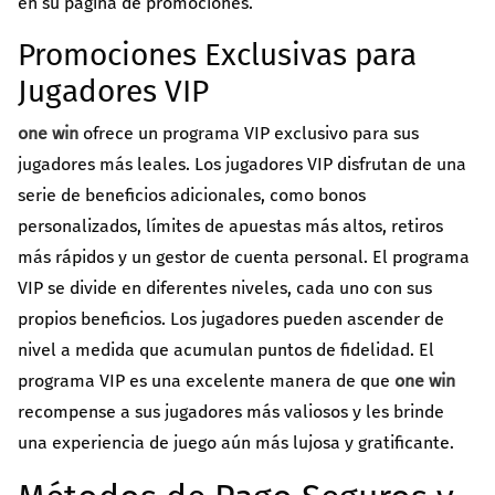
en su página de promociones.
Promociones Exclusivas para
Jugadores VIP
one win
ofrece un programa VIP exclusivo para sus
jugadores más leales. Los jugadores VIP disfrutan de una
serie de beneficios adicionales, como bonos
personalizados, límites de apuestas más altos, retiros
más rápidos y un gestor de cuenta personal. El programa
VIP se divide en diferentes niveles, cada uno con sus
propios beneficios. Los jugadores pueden ascender de
nivel a medida que acumulan puntos de fidelidad. El
programa VIP es una excelente manera de que
one win
recompense a sus jugadores más valiosos y les brinde
una experiencia de juego aún más lujosa y gratificante.