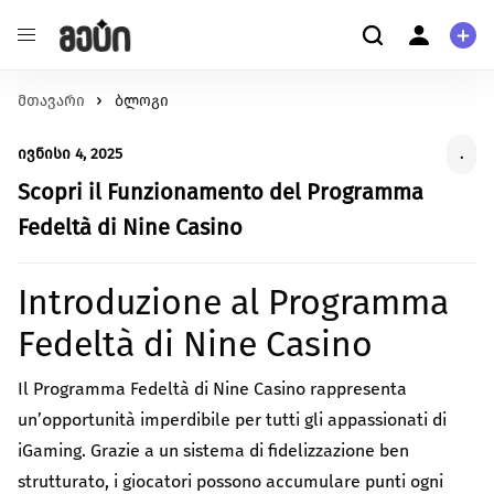
მთავარი
განათლება
ბლოგი
ჩვენ შესახებ
შეცვალე განათლების ხარისხი და მასზე
ჩვენ შესახებ
ივნისი 4, 2025
.
ხელმისაწვდომობა
მომხმარებელი
ჯანმრთელობა
Scopri il Funzionamento del Programma
კითხვა-პასუხი
შექმენი გარემო უკეთესი მენტალური და ფიზიკური
პერსონალური ინფორმაცია
Fedeltà di Nine Casino
ჯანმრთელობისთვის.
გარემოს დაცვა
მეტი ჩვენზე
Introduzione al Programma
იზრუნე დედამიწის მომავლზე და დაუჭირე მხარი
გაეცანი სახელმძღვანელოს ქრაუდფანდინგის
გარემოსდაცვით ინიციატივებს
Fedeltà di Nine Casino
შესახებ
სტარტაპი
გააძლიერე უნიკალური პროდუქტები და შექმენი
Il Programma Fedeltà di Nine Casino rappresenta
წაიკითხე მეტი
ინოვაციები.
un’opportunità imperdibile per tutti gli appassionati di
ცხოველებზე ზრუნვა
iGaming. Grazie a un sistema di fidelizzazione ben
იზრუნე ცხოველების უკეთეს გარემოზე
strutturato, i giocatori possono accumulare punti ogni