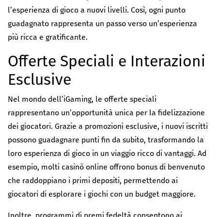
l’esperienza di gioco a nuovi livelli. Così, ogni punto
guadagnato rappresenta un passo verso un’esperienza
più ricca e gratificante.
Offerte Speciali e Interazioni
Esclusive
Nel mondo dell’iGaming, le offerte speciali
rappresentano un’opportunità unica per la fidelizzazione
dei giocatori. Grazie a promozioni esclusive, i nuovi iscritti
possono guadagnare punti fin da subito, trasformando la
loro esperienza di gioco in un viaggio ricco di vantaggi. Ad
esempio, molti casinò online offrono bonus di benvenuto
che raddoppiano i primi depositi, permettendo ai
giocatori di esplorare i giochi con un budget maggiore.
Inoltre, programmi di premi fedeltà consentono ai