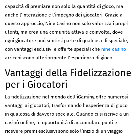
capacità di premiare non solo la quantità di gioco, ma
anche l’interazione e l’impegno dei giocatori. Grazie a
questo approccio, Nine Casino non solo valorizza i propri
utenti, ma crea una comunità attiva e coinvolta, dove
ogni giocatore può sentirsi parte di qualcosa di speciale,
con vantaggi esclusivi e offerte speciali che
nine casino
arricchiscono ulteriormente l’esperienza di gioco.
Vantaggi della Fidelizzazione
per i Giocatori
La fidelizzazione nel mondo dell’iGaming offre numerosi
vantaggi ai giocatori, trasformando l’esperienza di gioco
in qualcosa di davvero speciale. Quando ci si iscrive a un
casinò online, le opportunità di accumulare punti e
ricevere premi esclusivi sono solo l’inizio di un viaggio