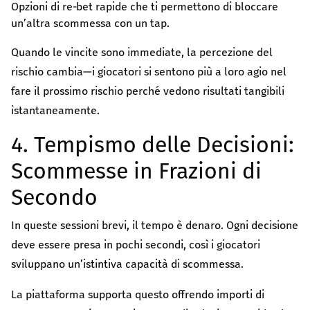
Opzioni di re‑bet rapide che ti permettono di bloccare
un’altra scommessa con un tap.
Quando le vincite sono immediate, la percezione del
rischio cambia—i giocatori si sentono più a loro agio nel
fare il prossimo rischio perché vedono risultati tangibili
istantaneamente.
4. Tempismo delle Decisioni:
Scommesse in Frazioni di
Secondo
In queste sessioni brevi, il tempo è denaro. Ogni decisione
deve essere presa in pochi secondi, così i giocatori
sviluppano un’istintiva capacità di scommessa.
La piattaforma supporta questo offrendo importi di