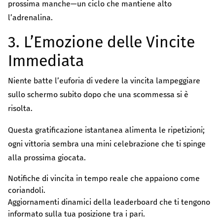
prossima manche—un ciclo che mantiene alto
l’adrenalina.
3. L’Emozione delle Vincite
Immediata
Niente batte l’euforia di vedere la vincita lampeggiare
sullo schermo subito dopo che una scommessa si è
risolta.
Questa gratificazione istantanea alimenta le ripetizioni;
ogni vittoria sembra una mini celebrazione che ti spinge
alla prossima giocata.
Notifiche di vincita in tempo reale che appaiono come
coriandoli.
Aggiornamenti dinamici della leaderboard che ti tengono
informato sulla tua posizione tra i pari.