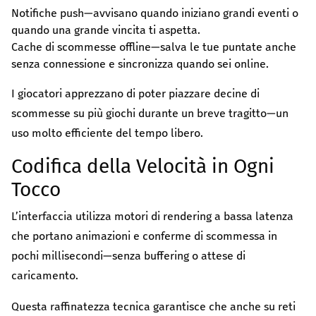
Notifiche push—avvisano quando iniziano grandi eventi o
quando una grande vincita ti aspetta.
Cache di scommesse offline—salva le tue puntate anche
senza connessione e sincronizza quando sei online.
I giocatori apprezzano di poter piazzare decine di
scommesse su più giochi durante un breve tragitto—un
uso molto efficiente del tempo libero.
Codifica della Velocità in Ogni
Tocco
L’interfaccia utilizza motori di rendering a bassa latenza
che portano animazioni e conferme di scommessa in
pochi millisecondi—senza buffering o attese di
caricamento.
Questa raffinatezza tecnica garantisce che anche su reti