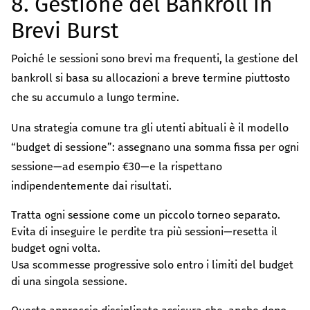
8. Gestione del Bankroll in
Brevi Burst
Poiché le sessioni sono brevi ma frequenti, la gestione del
bankroll si basa su allocazioni a breve termine piuttosto
che su accumulo a lungo termine.
Una strategia comune tra gli utenti abituali è il modello
“budget di sessione”: assegnano una somma fissa per ogni
sessione—ad esempio €30—e la rispettano
indipendentemente dai risultati.
Tratta ogni sessione come un piccolo torneo separato.
Evita di inseguire le perdite tra più sessioni—resetta il
budget ogni volta.
Usa scommesse progressive solo entro i limiti del budget
di una singola sessione.