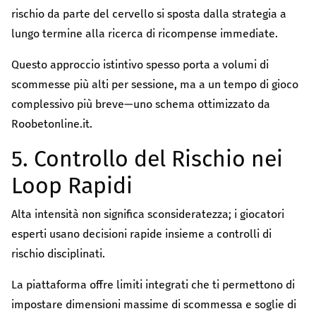
rischio da parte del cervello si sposta dalla strategia a
lungo termine alla ricerca di ricompense immediate.
Questo approccio istintivo spesso porta a volumi di
scommesse più alti per sessione, ma a un tempo di gioco
complessivo più breve—uno schema ottimizzato da
Roobetonline.it.
5. Controllo del Rischio nei
Loop Rapidi
Alta intensità non significa sconsideratezza; i giocatori
esperti usano decisioni rapide insieme a controlli di
rischio disciplinati.
La piattaforma offre limiti integrati che ti permettono di
impostare dimensioni massime di scommessa e soglie di