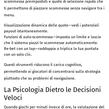
scommessa preimpostati e quote di selezione rapida che
ti permettono di piazzare scommesse senza navigare tra i
menu.
Visualizzazione dinamica delle quote—vedi i potenziali
payout istantaneamente.
Funzioni di auto‑scommessa—imposta un limite e lascia
che il sistema piazzi le scommesse automaticamente.
Re‑bet con un tap—raddoppia o triplica la tua puntata
con un solo clic.
Questi strumenti riducono il carico cognitivo,
permettendo ai giocatori di concentrarsi sulla strategia
piuttosto che su problemi di navigazione.
La Psicologia Dietro le Decisioni
Veloci
Quando giochi per minuti invece di ore, la valutazione del