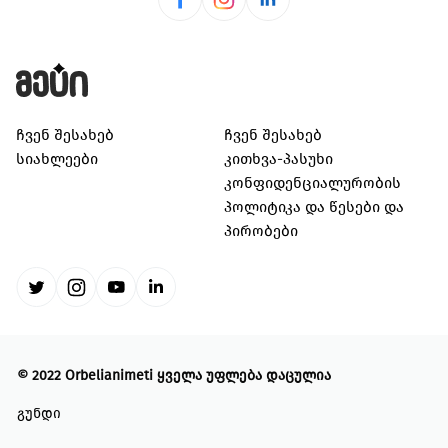
ჩვენ შესახებ
ჩვენ შესახებ
სიახლეები
კითხვა-პასუხი
კონფიდენციალურობის
პოლიტიკა და წესები და
პირობები
©
2022 Orbelianimeti
ყველა უფლება დაცულია
გუნდი