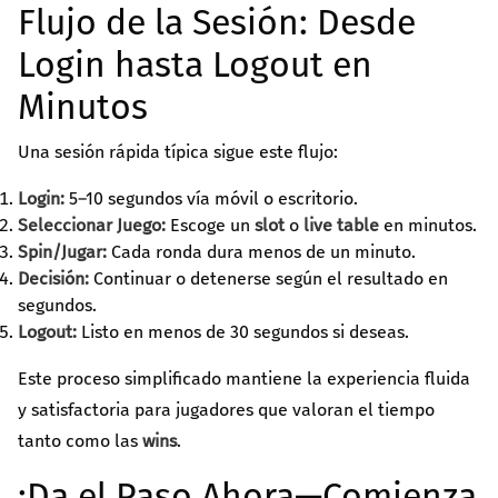
Flujo de la Sesión: Desde
Login hasta Logout en
Minutos
Una sesión rápida típica sigue este flujo:
Login:
5–10 segundos vía móvil o escritorio.
Seleccionar Juego:
Escoge un
slot
o
live table
en minutos.
Spin/Jugar:
Cada ronda dura menos de un minuto.
Decisión:
Continuar o detenerse según el resultado en
segundos.
Logout:
Listo en menos de 30 segundos si deseas.
Este proceso simplificado mantiene la experiencia fluida
y satisfactoria para jugadores que valoran el tiempo
tanto como las
wins
.
¡Da el Paso Ahora—Comienza