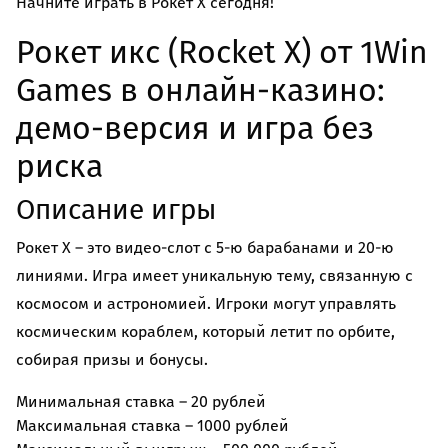
Начните играть в Рокет X сегодня!
Рокет икс (Rocket X) от 1Win
Games в онлайн-казино:
демо-версия и игра без
риска
Описание игры
Рокет X – это видео-слот с 5-ю барабанами и 20-ю
линиями. Игра имеет уникальную тему, связанную с
космосом и астрономией. Игроки могут управлять
космическим кораблем, который летит по орбите,
собирая призы и бонусы.
Минимальная ставка – 20 рублей
Максимальная ставка – 1000 рублей