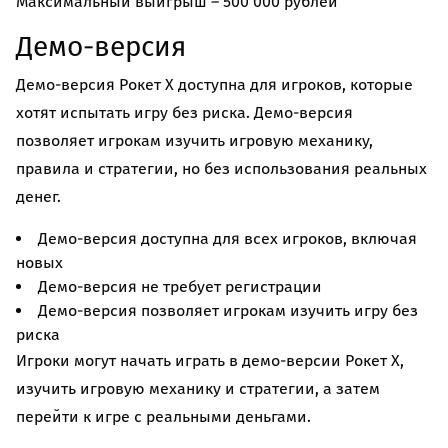
Максимальный выигрыш – 500 000 рублей
Демо-версия
Демо-версия Рокет X доступна для игроков, которые
хотят испытать игру без риска. Демо-версия
позволяет игрокам изучить игровую механику,
правила и стратегии, но без использования реальных
денег.
Демо-версия доступна для всех игроков, включая
новых
Демо-версия не требует регистрации
Демо-версия позволяет игрокам изучить игру без
риска
Игроки могут начать играть в демо-версии Рокет X,
изучить игровую механику и стратегии, а затем
перейти к игре с реальными деньгами.