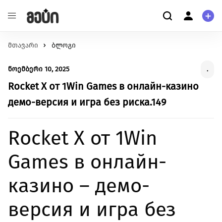
მთავარი
განათლება
ბლოგი
ჩვენ შესახებ
შეცვალე განათლების ხარისხი და მასზე
ჩვენ შესახებ
ნოემბერი 10, 2025
.
ხელმისაწვდომობა
მომხმარებელი
ჯანმრთელობა
Rocket X от 1Win Games в онлайн-казино
კითხვა-პასუხი
შექმენი გარემო უკეთესი მენტალური და ფიზიკური
პერსონალური ინფორმაცია
демо-версия и игра без риска.149
ჯანმრთელობისთვის.
გარემოს დაცვა
მეტი ჩვენზე
Rocket X от 1Win
იზრუნე დედამიწის მომავლზე და დაუჭირე მხარი
გაეცანი სახელმძღვანელოს ქრაუდფანდინგის
გარემოსდაცვით ინიციატივებს
შესახებ
Games в онлайн-
სტარტაპი
გააძლიერე უნიკალური პროდუქტები და შექმენი
წაიკითხე მეტი
казино – демо-
ინოვაციები.
ცხოველებზე ზრუნვა
версия и игра без
იზრუნე ცხოველების უკეთეს გარემოზე