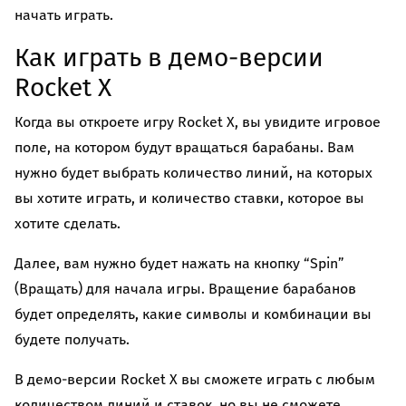
начать играть.
Как играть в демо-версии
Rocket X
Когда вы откроете игру Rocket X, вы увидите игровое
поле, на котором будут вращаться барабаны. Вам
нужно будет выбрать количество линий, на которых
вы хотите играть, и количество ставки, которое вы
хотите сделать.
Далее, вам нужно будет нажать на кнопку “Spin”
(Вращать) для начала игры. Вращение барабанов
будет определять, какие символы и комбинации вы
будете получать.
В демо-версии Rocket X вы сможете играть с любым
количеством линий и ставок, но вы не сможете