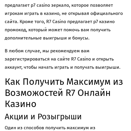
предлагает р7 casino зеркало, которое позволяет
игрокам играть в казино, не открывая официального
сайта. Кроме того, R7 Casino предлагает р7 казино
промокод, который может помочь вам получить
дополнительные выигрыши и бонусы.
В любом случае, мы рекомендуем вам
зарегистрироваться на сайте R7 Casino и открыть
аккаунт, чтобы начать играть и получать выигрыши.
Как Получить Максимум из
Возможостей R7 Онлайн
Казино
Акции и Розыгрыши
Один из способов получить максимум из