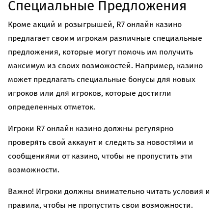
Специальные Предложения
Кроме акций и розыгрышей, R7 онлайн казино
предлагает своим игрокам различные специальные
предложения, которые могут помочь им получить
максимум из своих возможостей. Например, казино
может предлагать специальные бонусы для новых
игроков или для игроков, которые достигли
определенных отметок.
Игроки R7 онлайн казино должны регулярно
проверять свой аккаунт и следить за новостями и
сообщениями от казино, чтобы не пропустить эти
возможности.
Важно! Игроки должны внимательно читать условия и
правила, чтобы не пропустить свои возможности.