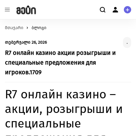
მთავარი
განათლება
ბლოგი
ჩვენ შესახებ
შეცვალე განათლების ხარისხი და მასზე
ჩვენ შესახებ
თებერვალი 26, 2026
.
ხელმისაწვდომობა
მომხმარებელი
ჯანმრთელობა
R7 онлайн казино акции розыгрыши и
კითხვა-პასუხი
შექმენი გარემო უკეთესი მენტალური და ფიზიკური
პერსონალური ინფორმაცია
специальные предложения для
ჯანმრთელობისთვის.
игроков.1709
გარემოს დაცვა
მეტი ჩვენზე
იზრუნე დედამიწის მომავლზე და დაუჭირე მხარი
გაეცანი სახელმძღვანელოს ქრაუდფანდინგის
R7 онлайн казино –
გარემოსდაცვით ინიციატივებს
შესახებ
სტარტაპი
акции, розыгрыши и
გააძლიერე უნიკალური პროდუქტები და შექმენი
წაიკითხე მეტი
ინოვაციები.
специальные
ცხოველებზე ზრუნვა
იზრუნე ცხოველების უკეთეს გარემოზე