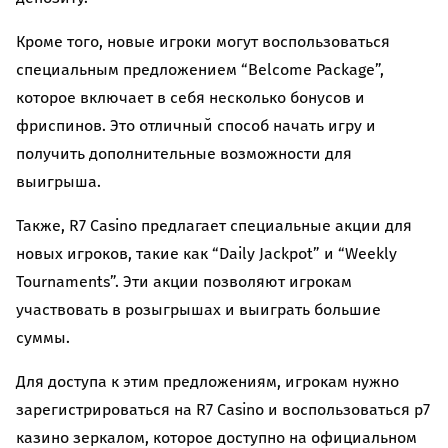
Кроме того, новые игроки могут воспользоваться
специальным предложением “Вelcome Package”,
которое включает в себя несколько бонусов и
фриспинов. Это отличный способ начать игру и
получить дополнительные возможности для
выигрыша.
Также, R7 Casino предлагает специальные акции для
новых игроков, такие как “Daily Jackpot” и “Weekly
Tournaments”. Эти акции позволяют игрокам
участвовать в розыгрышах и выиграть большие
суммы.
Для доступа к этим предложениям, игрокам нужно
зарегистрироваться на R7 Casino и воспользоваться р7
казино зеркалом, которое доступно на официальном