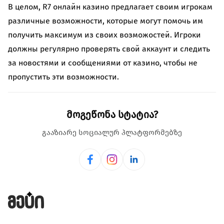
В целом, R7 онлайн казино предлагает своим игрокам
различные возможности, которые могут помочь им
получить максимум из своих возможостей. Игроки
должны регулярно проверять свой аккаунт и следить
за новостями и сообщениями от казино, чтобы не
пропустить эти возможности.
მოგეწონა სტატია?
გააზიარე სოციალურ პლატფორმებზე