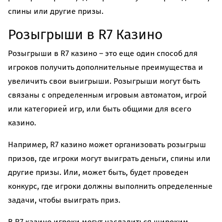
спины или другие призы.
Розыгрыши в R7 Казино
Розыгрыши в R7 казино – это еще один способ для
игроков получить дополнительные преимущества и
увеличить свои выигрыши. Розыгрыши могут быть
связаны с определенным игровым автоматом, игрой
или категорией игр, или быть общими для всего
казино.
Например, R7 казино может организовать розыгрыш
призов, где игроки могут выиграть деньги, спины или
другие призы. Или, может быть, будет проведен
конкурс, где игроки должны выполнить определенные
задачи, чтобы выиграть приз.
В R7 казино игроки могут насладиться широким