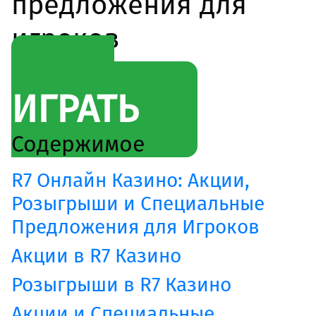
предложения для
კულტურა/ხელოვნება
შექმენი კულტურულ სივრცეები, განავითარე
игроков
კრეატიულობა შენს თემში
გაეცი მეტი
ИГРАТЬ
თქვენი მხარდაჭერით შევძლებთ მეტი
ცვლილებისა და მეტი განვითარების
უზრუნველყოფას
Содержимое
ყველა ინიციატივა
R7 Онлайн Казино: Акции,
Розыгрыши и Специальные
Предложения для Игроков
Акции в R7 Казино
Розыгрыши в R7 Казино
Акции и Специальные