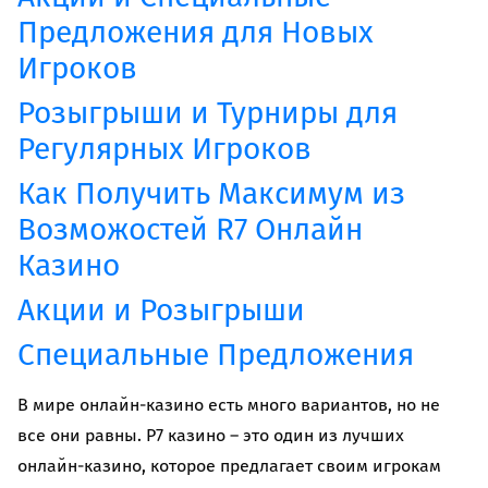
Предложения для Новых
Игроков
Розыгрыши и Турниры для
Регулярных Игроков
Как Получить Максимум из
Возможостей R7 Онлайн
Казино
Акции и Розыгрыши
Специальные Предложения
В мире онлайн-казино есть много вариантов, но не
все они равны. Р7 казино – это один из лучших
онлайн-казино, которое предлагает своим игрокам