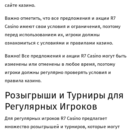
сайте казино.
Важно отметить, что все предложения и акции R7
Casino имеют свои условия и ограничения, поэтому
перед использованием их, игроки должны
ознакомиться с условиями и правилами казино.
Важно! Все предложения и акции R7 Casino могут быть
изменены или отменены в любое время, поэтому
игроки должны регулярно проверять условия и
правила казино.
Розыгрыши и Турниры для
Регулярных Игроков
Для регулярных игроков R7 Casino предлагает
множество розыгрышей и турниров, которые могут