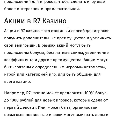
предложения для игроков, чтобы сделать игру еще
более интересной и привлекательной.
Акции в R7 Казино
Акции в R7 казино – это отличный способ для игроков
получить дополнительные преимущества и увеличить
свои выигрыши. В рамках акций могут быть
предложены бонусы, бесплатные спины, увеличение
коэффициента и другие преимущества. Акции могут
быть связаны с определенным игровым автоматом,
игрой или категорией игр, или быть общими для
всего казино.
Например, R7 казино может предложить 100% бонус
до 1000 рублей для новых игроков, которые сделают
первый депозит. Или, может быть, организован
розыгрыш призов, где игроки могут выиграть деньги,