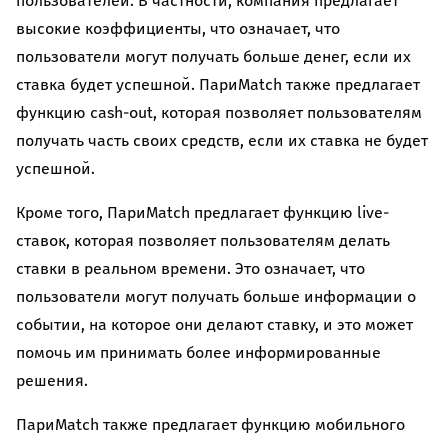
пользователей. В частности, компания предлагает
высокие коэффициенты, что означает, что
пользователи могут получать больше денег, если их
ставка будет успешной. ПариMatch также предлагает
функцию cash-out, которая позволяет пользователям
получать часть своих средств, если их ставка не будет
успешной.
Кроме того, ПариMatch предлагает функцию live-
ставок, которая позволяет пользователям делать
ставки в реальном времени. Это означает, что
пользователи могут получать больше информации о
событии, на которое они делают ставку, и это может
помочь им принимать более информированные
решения.
ПариMatch также предлагает функцию мобильного