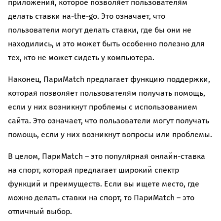
приложения, которое позволяет пользователям
делать ставки на-the-go. Это означает, что
пользователи могут делать ставки, где бы они не
находились, и это может быть особенно полезно для
тех, кто не может сидеть у компьютера.
Наконец, ПариMatch предлагает функцию поддержки,
которая позволяет пользователям получать помощь,
если у них возникнут проблемы с использованием
сайта. Это означает, что пользователи могут получать
помощь, если у них возникнут вопросы или проблемы.
В целом, ПариMatch – это популярная онлайн-ставка
на спорт, которая предлагает широкий спектр
функций и преимуществ. Если вы ищете место, где
можно делать ставки на спорт, то ПариMatch – это
отличный выбор.