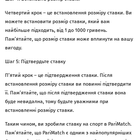
Четвертий крок – це встановлення розміру ставки. Ви
можете встановити розмір ставки, який вам
найбільше підходить, від 1 до 1000 гривень.
Пам’ятайте, що розмір ставки може вплинути на вашу
вигоду.
Шаг 5: Підтвердьте ставку
П’ятий крок – це підтвердження ставки. Після
встановлення розміру ставки ви повинні підтвердити
її. Пам’ятайте, що після підтвердження ставки вона
буде невидална, тому будьте уважними при
встановленні розміру ставки.
Таким чином, ви зробили ставку на спорт в PariMatch.
Пам’ятайте, що PariMatch є одним з найпопулярніших