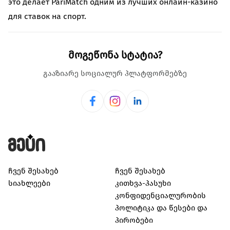
это делает PariMatch одним из лучших онлайн-казино
для ставок на спорт.
მოგეწონა სტატია?
გააზიარე სოციალურ პლატფორმებზე
ჩვენ შესახებ
ჩვენ შესახებ
სიახლეები
კითხვა-პასუხი
კონფიდენციალურობის
პოლიტიკა და წესები და
პირობები