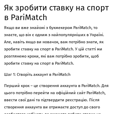
Як зробити ставку на спорт
в PariMatch
Якщо ви вже знайомі з букмекером PariMatch, то
знаєте, що він є одним з найпопулярніших в Україні.
Але, навіть якщо ви новачок, вам потрібно знати, як
зробити ставку на спорт в PariMatch. У цій статті ми
розглянемо кроки, які вам потрібно зробити, щоб
зробити ставку на спорт в PariMatch.
Шаг 1: Створіть аккаунт в PariMatch
Перший крок – це створення аккаунта в PariMatch. Для
цього потрібно перейти на офіційний сайт PariMatch,
ввести свої дані та підтвердити реєстрацію. Після
створення аккаунта ви отримаєте доступ до свого