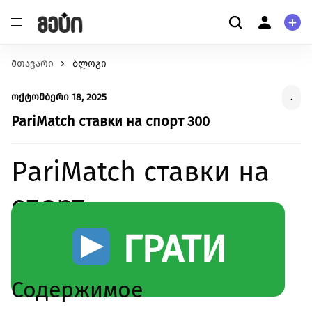
მთავარი
განათლება
ბლოგი
ჩვენ შესახებ
შეცვალე განათლების ხარისხი და მასზე
ჩვენ შესახებ
ოქტომბერი 18, 2025
.
ხელმისაწვდომობა
მომხმარებელი
ჯანმრთელობა
PariMatch ставки на спорт 300
კითხვა-პასუხი
შექმენი გარემო უკეთესი მენტალური და ფიზიკური
პერსონალური ინფორმაცია
ჯანმრთელობისთვის.
PariMatch ставки на
გარემოს დაცვა
მეტი ჩვენზე
იზრუნე დედამიწის მომავლზე და დაუჭირე მხარი
спорт
გაეცანი სახელმძღვანელოს ქრაუდფანდინგის
გარემოსდაცვით ინიციატივებს
შესახებ
სტარტაპი
ГРАТИ
გააძლიერე უნიკალური პროდუქტები და შექმენი
წაიკითხე მეტი
ინოვაციები.
ცხოველებზე ზრუნვა
Содержимое
იზრუნე ცხოველების უკეთეს გარემოზე