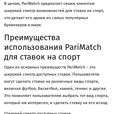
В целом, PariMatch предлагает своим клиентам
широкий спектр возможностей для ставок на спорт,
что делает его одним из самых популярных
букмекеров в мире.
Преимущества
использования PariMatch
для ставок на спорт
Один из основных преимуществ PariMatch – это
широкий спектр доступных ставок. Пользователи
могут сделать ставки на различные виды спорта,
включая футбол, баскетбол, хоккей, теннис и другие.
Это позволяет пользователям выбрать тот вид спорта,
который им интересен, и сделать ставку на его исход.
Широкий спектр доступных ставок