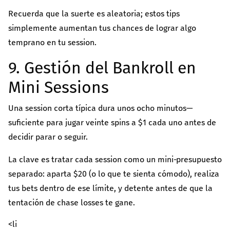
Recuerda que la suerte es aleatoria; estos tips
simplemente aumentan tus chances de lograr algo
temprano en tu session.
9. Gestión del Bankroll en
Mini Sessions
Una session corta típica dura unos ocho minutos—
suficiente para jugar veinte spins a $1 cada uno antes de
decidir parar o seguir.
La clave es tratar cada session como un mini‑presupuesto
separado: aparta $20 (o lo que te sienta cómodo), realiza
tus bets dentro de ese límite, y detente antes de que la
tentación de chase losses te gane.
<li