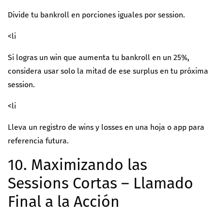
Divide tu bankroll en porciones iguales por session.
<li
Si logras un win que aumenta tu bankroll en un 25%,
considera usar solo la mitad de ese surplus en tu próxima
session.
<li
Lleva un registro de wins y losses en una hoja o app para
referencia futura.
10. Maximizando las
Sessions Cortas – Llamado
Final a la Acción