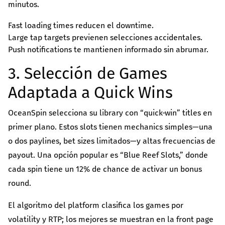
minutos.
Fast loading times reducen el downtime.
Large tap targets previenen selecciones accidentales.
Push notifications te mantienen informado sin abrumar.
3. Selección de Games
Adaptada a Quick Wins
OceanSpin selecciona su library con “quick‑win” titles en
primer plano. Estos slots tienen mechanics simples—una
o dos paylines, bet sizes limitados—y altas frecuencias de
payout. Una opción popular es “Blue Reef Slots,” donde
cada spin tiene un 12% de chance de activar un bonus
round.
El algoritmo del platform clasifica los games por
volatility y RTP; los mejores se muestran en la front page