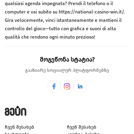
qualsiasi agenda impegnata? Prendi il telefono o il
computer e vai subito su https://national-casino-win.it/.
Gira velocemente, vinci istantaneamente e mantieni il
controllo del gioco—tutto con grafica e suoni di alta
qualità che rendono ogni minuto prezioso!
მოგეწონა სტატია?
გააზიარე სოციალურ პლატფორმებზე
ჩვენ შესახებ
ჩვენ შესახებ