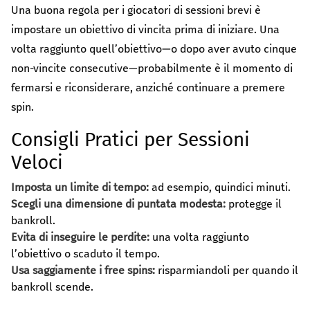
Una buona regola per i giocatori di sessioni brevi è
impostare un obiettivo di vincita prima di iniziare. Una
volta raggiunto quell’obiettivo—o dopo aver avuto cinque
non‑vincite consecutive—probabilmente è il momento di
fermarsi e riconsiderare, anziché continuare a premere
spin.
Consigli Pratici per Sessioni
Veloci
Imposta un limite di tempo:
ad esempio, quindici minuti.
Scegli una dimensione di puntata modesta:
protegge il
bankroll.
Evita di inseguire le perdite:
una volta raggiunto
l’obiettivo o scaduto il tempo.
Usa saggiamente i free spins:
risparmiandoli per quando il
bankroll scende.