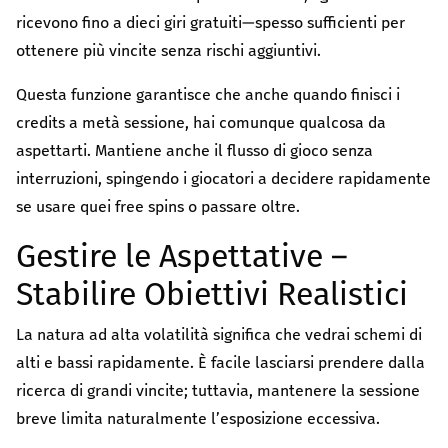
ricevono fino a dieci giri gratuiti—spesso sufficienti per
ottenere più vincite senza rischi aggiuntivi.
Questa funzione garantisce che anche quando finisci i
credits a metà sessione, hai comunque qualcosa da
aspettarti. Mantiene anche il flusso di gioco senza
interruzioni, spingendo i giocatori a decidere rapidamente
se usare quei free spins o passare oltre.
Gestire le Aspettative –
Stabilire Obiettivi Realistici
La natura ad alta volatilità significa che vedrai schemi di
alti e bassi rapidamente. È facile lasciarsi prendere dalla
ricerca di grandi vincite; tuttavia, mantenere la sessione
breve limita naturalmente l’esposizione eccessiva.