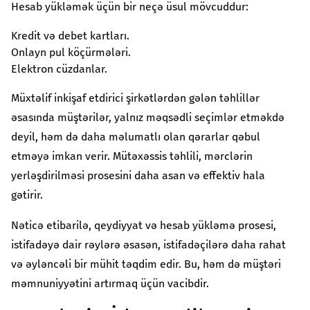
Hesab yükləmək üçün bir neçə üsul mövcuddur:
Kredit və debet kartları.
Onlayn pul köçürmələri.
Elektron cüzdanlar.
Müxtəlif inkişaf etdirici şirkətlərdən gələn təhlillər
əsasında müştərilər, yalnız məqsədli seçimlər etməkdə
deyil, həm də daha məlumatlı olan qərarlar qəbul
etməyə imkan verir. Mütəxəssis təhlili, mərclərin
yerləşdirilməsi prosesini daha asan və effektiv hala
gətirir.
Nəticə etibarilə, qeydiyyat və hesab yükləmə prosesi,
istifadəyə dair rəylərə əsasən, istifadəçilərə daha rahat
və əyləncəli bir mühit təqdim edir. Bu, həm də müştəri
məmnuniyyətini artırmaq üçün vacibdir.