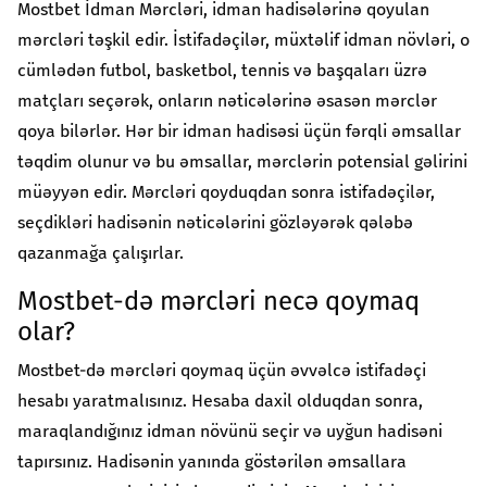
Mostbet İdman Mərcləri, idman hadisələrinə qoyulan
mərcləri təşkil edir. İstifadəçilər, müxtəlif idman növləri, o
cümlədən futbol, basketbol, tennis və başqaları üzrə
matçları seçərək, onların nəticələrinə əsasən mərclər
qoya bilərlər. Hər bir idman hadisəsi üçün fərqli əmsallar
təqdim olunur və bu əmsallar, mərclərin potensial gəlirini
müəyyən edir. Mərcləri qoyduqdan sonra istifadəçilər,
seçdikləri hadisənin nəticələrini gözləyərək qələbə
qazanmağa çalışırlar.
Mostbet-də mərcləri necə qoymaq
olar?
Mostbet-də mərcləri qoymaq üçün əvvəlcə istifadəçi
hesabı yaratmalısınız. Hesaba daxil olduqdan sonra,
maraqlandığınız idman növünü seçir və uyğun hadisəni
tapırsınız. Hadisənin yanında göstərilən əmsallara