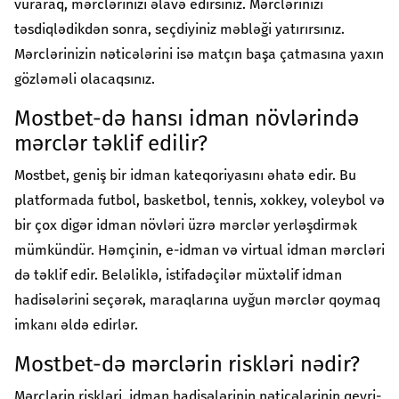
vuraraq, mərclərinizi əlavə edirsiniz. Mərclərinizi
təsdiqlədikdən sonra, seçdiyiniz məbləği yatırırsınız.
Mərclərinizin nəticələrini isə matçın başa çatmasına yaxın
gözləməli olacaqsınız.
Mostbet-də hansı idman növlərində
mərclər təklif edilir?
Mostbet, geniş bir idman kateqoriyasını əhatə edir. Bu
platformada futbol, basketbol, tennis, xokkey, voleybol və
bir çox digər idman növləri üzrə mərclər yerləşdirmək
mümkündür. Həmçinin, e-idman və virtual idman mərcləri
də təklif edir. Beləliklə, istifadəçilər müxtəlif idman
hadisələrini seçərək, maraqlarına uyğun mərclər qoymaq
imkanı əldə edirlər.
Mostbet-də mərclərin riskləri nədir?
Mərclərin riskləri, idman hadisələrinin nəticələrinin qeyri-