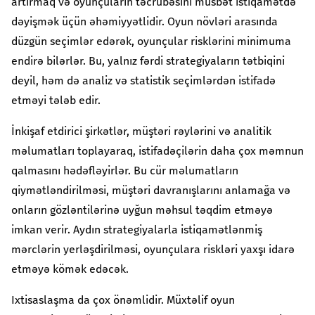
artırmaq və oyunçuların təcrübəsini müsbət istiqamətdə
dəyişmək üçün əhəmiyyətlidir. Oyun növləri arasında
düzgün seçimlər edərək, oyunçular risklərini minimuma
endirə bilərlər. Bu, yalnız fərdi strategiyaların tətbiqini
deyil, həm də analiz və statistik seçimlərdən istifadə
etməyi tələb edir.
İnkişaf etdirici şirkətlər, müştəri rəylərini və analitik
məlumatları toplayaraq, istifadəçilərin daha çox məmnun
qalmasını hədəfləyirlər. Bu cür məlumatların
qiymətləndirilməsi, müştəri davranışlarını anlamağa və
onların gözləntilərinə uyğun məhsul təqdim etməyə
imkan verir. Aydın strategiyalarla istiqamətlənmiş
mərclərin yerləşdirilməsi, oyunçulara riskləri yaxşı idarə
etməyə kömək edəcək.
Ixtisaslaşma da çox önəmlidir. Müxtəlif oyun