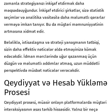
zamanla strategiyanızı inkişaf etdirmək daha
məqsədəuyğundur. İnkişaf etdirici şirkətlər, sizə statistik
seçimlər və analitika vasitəsilə daha məlumatlı qərarlar
verməyə imkan tanıyır. Bu da müştəri məmnuniyyətinin
artmasına xidmət edir.
Beləliklə, ixtisaslaşma və strateji yanaşmanın tətbiqi,
sizin daha effektiv nəticələr əldə etməyinizə kömək
edəcəkdir. İdman mərclərində uğur qazanmaq üçün
düzgün və məlumatlı addımlar atmaq, uzun müddətli
perspektivdə müsbət nəticələr verəcəkdir.
Qeydiyyat və Hesab Yükləmə
Prosesi
Qeydiyyat prosesi, müasir onlayn platformalarda müştəri
interaksiyasının əsas tərkib hissəsidir. Yalnız bir neçə