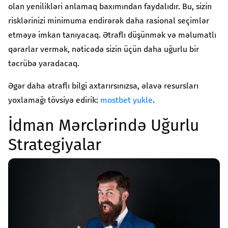
olan yenilikləri anlamaq baxımından faydalıdır. Bu, sizin
risklərinizi minimuma endirərək daha rasional seçimlər
etməyə imkan tanıyacaq. Ətraflı düşünmək və məlumatlı
qərarlar vermək, nəticədə sizin üçün daha uğurlu bir
təcrübə yaradacaq.
Əgər daha ətraflı bilgi axtarırsınızsa, əlavə resursları
yoxlamağı tövsiyə edirik:
mostbet yukle
.
İdman Mərclərində Uğurlu
Strategiyalar