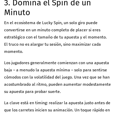
3. Domina el Spin de un
Minuto
En el ecosistema de Lucky Spin, un solo giro puede
convertirse en un minuto completo de placer si eres
estratégico con el tamaño de tu apuesta y el momento.
El truco no es alargar tu sesión, sino maximizar cada
momento.
Los jugadores generalmente comienzan con una apuesta
baja – a menudo la apuesta mínima – solo para sentirse
cómodos con la volatilidad del juego. Una vez que se han
acostumbrado al ritmo, pueden aumentar modestamente
su apuesta para probar suerte.
La clave está en timing: realizar la apuesta justo antes de
que los carretes inicien su animación. Un toque rápido en