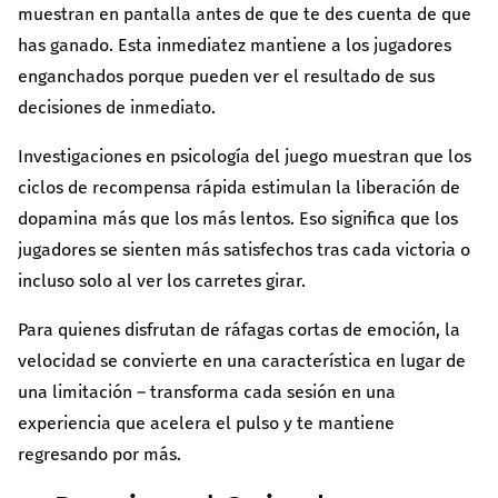
muestran en pantalla antes de que te des cuenta de que
has ganado. Esta inmediatez mantiene a los jugadores
enganchados porque pueden ver el resultado de sus
decisiones de inmediato.
Investigaciones en psicología del juego muestran que los
ciclos de recompensa rápida estimulan la liberación de
dopamina más que los más lentos. Eso significa que los
jugadores se sienten más satisfechos tras cada victoria o
incluso solo al ver los carretes girar.
Para quienes disfrutan de ráfagas cortas de emoción, la
velocidad se convierte en una característica en lugar de
una limitación – transforma cada sesión en una
experiencia que acelera el pulso y te mantiene
regresando por más.