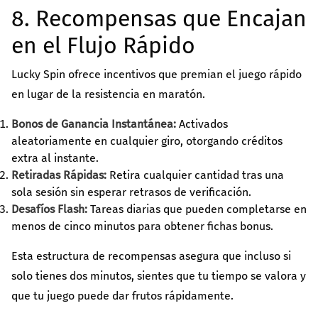
8. Recompensas que Encajan
en el Flujo Rápido
Lucky Spin ofrece incentivos que premian el juego rápido
en lugar de la resistencia en maratón.
Bonos de Ganancia Instantánea:
Activados
aleatoriamente en cualquier giro, otorgando créditos
extra al instante.
Retiradas Rápidas:
Retira cualquier cantidad tras una
sola sesión sin esperar retrasos de verificación.
Desafíos Flash:
Tareas diarias que pueden completarse en
menos de cinco minutos para obtener fichas bonus.
Esta estructura de recompensas asegura que incluso si
solo tienes dos minutos, sientes que tu tiempo se valora y
que tu juego puede dar frutos rápidamente.