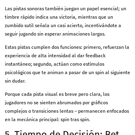
Las pistas sonoras también juegan un papel esencial; un
timbre rápido indica una victoria, mientras que un
zumbido sutil señala un casi acierto, incentivándote a
seguir jugando sin esperar animaciones largas.
Estas pistas cumplen dos funciones: primero, refuerzan la
experiencia de alta intensidad al dar feedback
instantáneo; segundo, actúan como estímulos
psicológicos que te animan a pasar de un spin al siguiente
sin dudar.
Porque cada pista visual es breve pero clara, los
jugadores no se sienten abrumados por gráficos
complejos o transiciones lentas – permanecen enfocados
en la mecánica principal: spin tras spin.
5. Tiempo de Decisión: Bet,