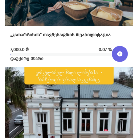
კულტურა/ხელოვნება
შექმენი კულტურულ სივრცეები, განავითარე
კრეატიულობა შენს თემში
გაეცი მეტი
„კათარზისის“ თავშესაფრის რეაბილიტაცია
თქვენი მხარდაჭერით შევძლებთ მეტი
ცვლილებისა და მეტი განვითარების
7,000.0
₾
0.07 %
უზრუნველყოფას
დაუჭირე მხარი
ყველა ინიციატივა