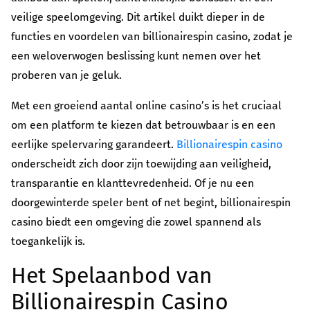
veilige speelomgeving. Dit artikel duikt dieper in de
functies en voordelen van billionairespin casino, zodat je
een weloverwogen beslissing kunt nemen over het
proberen van je geluk.
Met een groeiend aantal online casino’s is het cruciaal
om een platform te kiezen dat betrouwbaar is en een
eerlijke spelervaring garandeert.
Billionairespin casino
onderscheidt zich door zijn toewijding aan veiligheid,
transparantie en klanttevredenheid. Of je nu een
doorgewinterde speler bent of net begint, billionairespin
casino biedt een omgeving die zowel spannend als
toegankelijk is.
Het Spelaanbod van
Billionairespin Casino