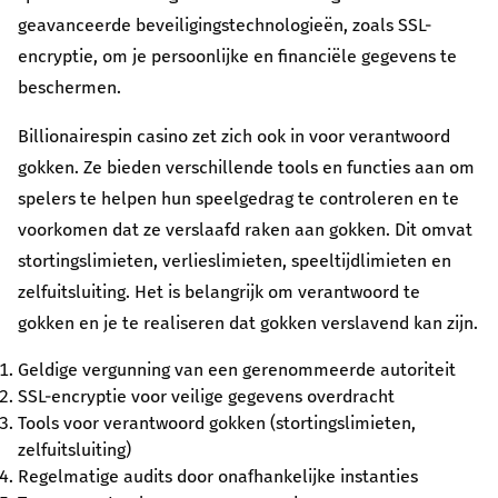
geavanceerde beveiligingstechnologieën, zoals SSL-
encryptie, om je persoonlijke en financiële gegevens te
beschermen.
Billionairespin casino zet zich ook in voor verantwoord
gokken. Ze bieden verschillende tools en functies aan om
spelers te helpen hun speelgedrag te controleren en te
voorkomen dat ze verslaafd raken aan gokken. Dit omvat
stortingslimieten, verlieslimieten, speeltijdlimieten en
zelfuitsluiting. Het is belangrijk om verantwoord te
gokken en je te realiseren dat gokken verslavend kan zijn.
Geldige vergunning van een gerenommeerde autoriteit
SSL-encryptie voor veilige gegevens overdracht
Tools voor verantwoord gokken (stortingslimieten,
zelfuitsluiting)
Regelmatige audits door onafhankelijke instanties