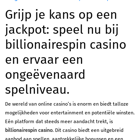
კულტურა/ხელოვნება
შექმენი კულტურულ სივრცეები, განავითარე
Grijp je kans op een
კრეატიულობა შენს თემში
jackpot: speel nu bij
გაეცი მეტი
billionairespin casino
თქვენი მხარდაჭერით შევძლებთ მეტი
ცვლილებისა და მეტი განვითარების
en ervaar een
უზრუნველყოფას
ongeëvenaard
ყველა ინიციატივა
spelniveau.
De wereld van online casino’s is enorm en biedt talloze
mogelijkheden voor entertainment en potentiële winsten.
Eén platform dat steeds meer aandacht trekt, is
billionairespin casino
. Dit casino biedt een uitgebreid
aanbod aan spellen, aantrekkelijke bonussen en een