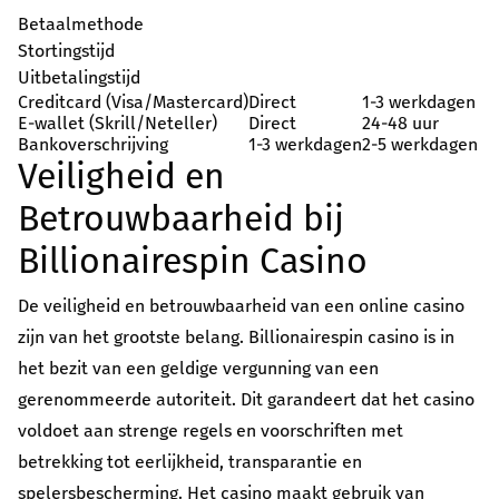
Betaalmethode
Stortingstijd
Uitbetalingstijd
Creditcard (Visa/Mastercard)
Direct
1-3 werkdagen
E-wallet (Skrill/Neteller)
Direct
24-48 uur
Bankoverschrijving
1-3 werkdagen
2-5 werkdagen
Veiligheid en
Betrouwbaarheid bij
Billionairespin Casino
De veiligheid en betrouwbaarheid van een online casino
zijn van het grootste belang. Billionairespin casino is in
het bezit van een geldige vergunning van een
gerenommeerde autoriteit. Dit garandeert dat het casino
voldoet aan strenge regels en voorschriften met
betrekking tot eerlijkheid, transparantie en
spelersbescherming. Het casino maakt gebruik van