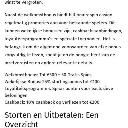
winst te vergroten.
Naast de welkomstbonus biedt billionairespin casino
regelmatig promoties aan voor bestaande spelers. Dit
kunnen wekelijkse bonussen zijn, cashback-aanbiedingen,
loyaliteitsprogramma’s en speciale toernooien. Het is
belangrijk om de algemene voorwaarden van elke bonus
zorgvuldig te lezen, zodat je op de hoogte bent van de
inzetvereisten en andere relevante details.
Welkomstbonus: Tot €500 + 50 Gratis Spins
Wekelijkse Bonus: 25% stortingsbonus tot €100
Loyaliteitsprogramma: Spaar punten voor exclusieve
beloningen
Cashback: 10% cashback op verliezen tot €200
Storten en Uitbetalen: Een
Overzicht