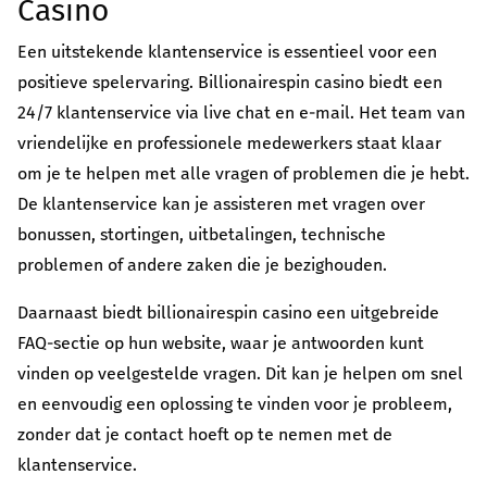
Casino
Een uitstekende klantenservice is essentieel voor een
positieve spelervaring. Billionairespin casino biedt een
24/7 klantenservice via live chat en e-mail. Het team van
vriendelijke en professionele medewerkers staat klaar
om je te helpen met alle vragen of problemen die je hebt.
De klantenservice kan je assisteren met vragen over
bonussen, stortingen, uitbetalingen, technische
problemen of andere zaken die je bezighouden.
Daarnaast biedt billionairespin casino een uitgebreide
FAQ-sectie op hun website, waar je antwoorden kunt
vinden op veelgestelde vragen. Dit kan je helpen om snel
en eenvoudig een oplossing te vinden voor je probleem,
zonder dat je contact hoeft op te nemen met de
klantenservice.