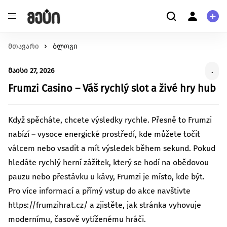
მთავარი
განათლება
ბლოგი
ჩვენ შესახებ
შეცვალე განათლების ხარისხი და მასზე
ჩვენ შესახებ
მაისი 27, 2026
.
ხელმისაწვდომობა
მომხმარებელი
ჯანმრთელობა
Frumzi Casino – Váš rychlý slot a živé hry hub
კითხვა-პასუხი
შექმენი გარემო უკეთესი მენტალური და ფიზიკური
პერსონალური ინფორმაცია
ჯანმრთელობისთვის.
Když spěcháte, chcete výsledky rychle. Přesně to Frumzi
გარემოს დაცვა
მეტი ჩვენზე
nabízí – vysoce energické prostředí, kde můžete točit
იზრუნე დედამიწის მომავლზე და დაუჭირე მხარი
გაეცანი სახელმძღვანელოს ქრაუდფანდინგის
válcem nebo vsadit a mít výsledek během sekund. Pokud
გარემოსდაცვით ინიციატივებს
შესახებ
hledáte rychlý herní zážitek, který se hodí na obědovou
სტარტაპი
pauzu nebo přestávku u kávy, Frumzi je místo, kde být.
გააძლიერე უნიკალური პროდუქტები და შექმენი
წაიკითხე მეტი
ინოვაციები.
Pro více informací a přímý vstup do akce navštivte
ცხოველებზე ზრუნვა
https://frumzihrat.cz/ a zjistěte, jak stránka vyhovuje
იზრუნე ცხოველების უკეთეს გარემოზე
modernímu, časově vytíženému hráči.