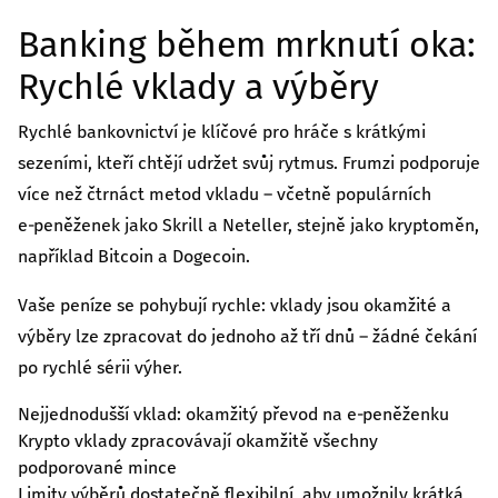
Banking během mrknutí oka:
Rychlé vklady a výběry
Rychlé bankovnictví je klíčové pro hráče s krátkými
sezeními, kteří chtějí udržet svůj rytmus. Frumzi podporuje
více než čtrnáct metod vkladu – včetně populárních
e‑peněženek jako Skrill a Neteller, stejně jako kryptoměn,
například Bitcoin a Dogecoin.
Vaše peníze se pohybují rychle: vklady jsou okamžité a
výběry lze zpracovat do jednoho až tří dnů – žádné čekání
po rychlé sérii výher.
Nejjednodušší vklad: okamžitý převod na e‑peněženku
Krypto vklady zpracovávají okamžitě všechny
podporované mince
Limity výběrů dostatečně flexibilní, aby umožnily krátká