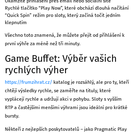
Okamžité přihlášení přes email nebo sociální sítě
Rychlé tlačítko “Play Now”, které obchází dlouhá načítání
“Quick Spin” režim pro sloty, který začíná točit jedním
klepnutím
Všechno toto znamená, že můžete přejít od přihlášení k
první výhře za méně než tři minuty.
Game Buffet: Výběr vašich
rychlých výher
https://frumzihrat.cz/
katalog je rozsáhlý, ale pro ty, kteří
chtějí výsledky rychle, se zaměřte na tituly, které
vyplácejí rychle a udržují akci v pohybu. Sloty s vyšším
RTP a častějšími menšími výhrami jsou ideální pro krátké
bursty.
Někteří z nejlepších poskytovatelů – jako Pragmatic Play