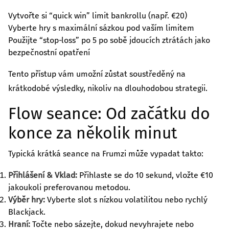
Vytvořte si “quick win” limit bankrollu (např. €20)
Vyberte hry s maximální sázkou pod vaším limitem
Použijte “stop‑loss” po 5 po sobě jdoucích ztrátách jako
bezpečnostní opatření
Tento přístup vám umožní zůstat soustředěný na
krátkodobé výsledky, nikoliv na dlouhodobou strategii.
Flow seance: Od začátku do
konce za několik minut
Typická krátká seance na Frumzi může vypadat takto:
Přihlášení & Vklad:
Přihlaste se do 10 sekund, vložte €10
jakoukoli preferovanou metodou.
Výběr hry:
Vyberte slot s nízkou volatilitou nebo rychlý
Blackjack.
Hraní:
Točte nebo sázejte, dokud nevyhrajete nebo