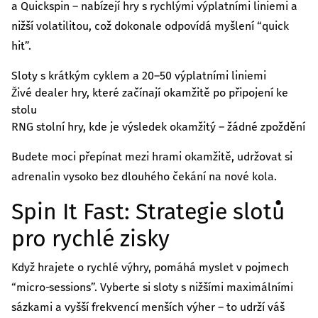
a Quickspin – nabízejí hry s rychlými výplatními liniemi a
nižší volatilitou, což dokonale odpovídá myšlení “quick
hit”.
Sloty s krátkým cyklem a 20–50 výplatními liniemi
Živé dealer hry, které začínají okamžitě po připojení ke
stolu
RNG stolní hry, kde je výsledek okamžitý – žádné zpoždění
Budete moci přepínat mezi hrami okamžitě, udržovat si
adrenalin vysoko bez dlouhého čekání na nové kola.
Spin It Fast: Strategie slotů
pro rychlé zisky
Když hrajete o rychlé výhry, pomáhá myslet v pojmech
“micro‑sessions”. Vyberte si sloty s nižšími maximálními
sázkami a vyšší frekvencí menších výher – to udrží váš