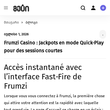
მთავარი
განათლება
ბლოგი
ჩვენ შესახებ
შეცვალე განათლების ხარისხი და მასზე
ჩვენ შესახებ
ივლისი 1, 2026
.
ხელმისაწვდომობა
მომხმარებელი
ჯანმრთელობა
Frumzi Casino : Jackpots en mode Quick‑Play
კითხვა-პასუხი
შექმენი გარემო უკეთესი მენტალური და ფიზიკური
პერსონალური ინფორმაცია
pour des sessions courtes
ჯანმრთელობისთვის.
გარემოს დაცვა
მეტი ჩვენზე
Accès instantané avec
იზრუნე დედამიწის მომავლზე და დაუჭირე მხარი
გაეცანი სახელმძღვანელოს ქრაუდფანდინგის
გარემოსდაცვით ინიციატივებს
l’interface Fast‑Fire de
შესახებ
სტარტაპი
Frumzi
გააძლიერე უნიკალური პროდუქტები და შექმენი
წაიკითხე მეტი
ინოვაციები.
Lorsque vous vous connectez à Frumzi, la première chose
ცხოველებზე ზრუნვა
qui attire votre attention est la rapidité avec laquelle
იზრუნე ცხოველების უკეთეს გარემოზე
tout prend vie. La page d’accueil se charge en un éclair ;