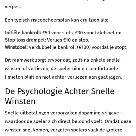
verpest.
Een typisch risicobeheersplan kan eruitzien als:
Initiële bankroll:
€50 voor slots; €30 voor tafelspellen.
Stop‑loss drempel:
Verlies €10 en stop.
Winstdoel:
Verdubbel je bankroll (€100) voordat je stopt.
Dit raamwerk zorgt ervoor dat, zelfs na enkele snelle
winsten of verliezen, de speler binnen comfortabele
limieten blijft en niet achter verliezen aan gaat jagen.
De Psychologie Achter Snelle
Winsten
Snelle uitbetalingen veroorzaken dopamine‑vrijgave—
waardoor de speler zich direct beloond voelt. Omdat deze
winsten snel komen, vergeten spelers vaak de grotere