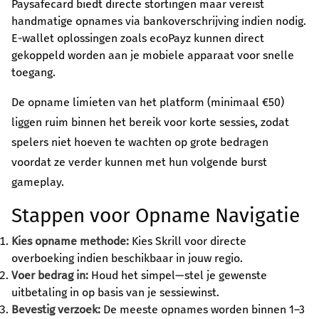
Paysafecard biedt directe stortingen maar vereist
handmatige opnames via bankoverschrijving indien nodig.
E-wallet oplossingen zoals ecoPayz kunnen direct
gekoppeld worden aan je mobiele apparaat voor snelle
toegang.
De opname limieten van het platform (minimaal €50)
liggen ruim binnen het bereik voor korte sessies, zodat
spelers niet hoeven te wachten op grote bedragen
voordat ze verder kunnen met hun volgende burst
gameplay.
Stappen voor Opname Navigatie
Kies opname methode:
Kies Skrill voor directe
overboeking indien beschikbaar in jouw regio.
Voer bedrag in:
Houd het simpel—stel je gewenste
uitbetaling in op basis van je sessiewinst.
Bevestig verzoek:
De meeste opnames worden binnen 1–3