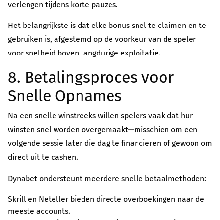
verlengen tijdens korte pauzes.
Het belangrijkste is dat elke bonus snel te claimen en te
gebruiken is, afgestemd op de voorkeur van de speler
voor snelheid boven langdurige exploitatie.
8. Betalingsproces voor
Snelle Opnames
Na een snelle winstreeks willen spelers vaak dat hun
winsten snel worden overgemaakt—misschien om een
volgende sessie later die dag te financieren of gewoon om
direct uit te cashen.
Dynabet ondersteunt meerdere snelle betaalmethoden:
Skrill en Neteller bieden directe overboekingen naar de
meeste accounts.