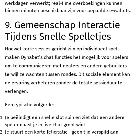
werkdagen verwerkt; real‑time overboekingen kunnen
binnen minuten beschikbaar zijn voor bepaalde e-wallets.
9. Gemeenschap Interactie
Tijdens Snelle Spelletjes
Hoewel korte sessies gericht zijn op individueel spel,
maken Dynabet’s chat functies het mogelijk voor spelers
om te communiceren met dealers en andere gebruikers
terwijl ze wachten tussen rondes. Dit sociale element kan
de ervaring verbeteren zonder de totale sessieduur te
verlengen.
Een typische volgorde:
Je beëindigt een snelle slot spin en ziet dat een andere
speler naast je in live chat groot wint.
Je stuurt een korte felicitatie—geen tijd verspild aan