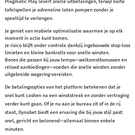
Pragmatic Play levert snelle uitbetalingen, terwijl korte
tafelspellen je adrenaline laten pompen zonder je
speeltijd te verlengen.
Je geniet van mobiele optimalisatie waarmee je op elk
moment in actie kunt komen.
Je risico blijft onder controle dankzij ingebouwde stop‑loss
limieten en kleine bankrolls voor snelle winsten.
Bones die passen bij jouw tempo—welkomstbonussen en
reload aanbiedingen—voeden die snelle winsten zonder
uitgebreide wagering‑vereisten.
De betalingsopties van het platform betekenen dat je
snel kunt cashen na een winststreak en zonder vertraging
verder kunt gaan. Of je nu aan je bureau zit of in de rij
staat, Dynabet biedt een ervaring die bij jouw stijl past:
snel, gericht en belonend—allemaal binnen enkele
minuten.