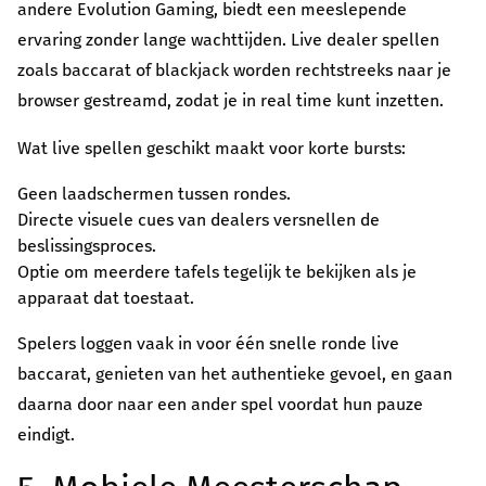
andere Evolution Gaming, biedt een meeslepende
ervaring zonder lange wachttijden. Live dealer spellen
zoals baccarat of blackjack worden rechtstreeks naar je
browser gestreamd, zodat je in real time kunt inzetten.
Wat live spellen geschikt maakt voor korte bursts:
Geen laadschermen tussen rondes.
Directe visuele cues van dealers versnellen de
beslissingsproces.
Optie om meerdere tafels tegelijk te bekijken als je
apparaat dat toestaat.
Spelers loggen vaak in voor één snelle ronde live
baccarat, genieten van het authentieke gevoel, en gaan
daarna door naar een ander spel voordat hun pauze
eindigt.