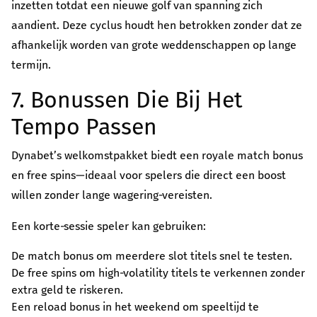
inzetten totdat een nieuwe golf van spanning zich
aandient. Deze cyclus houdt hen betrokken zonder dat ze
afhankelijk worden van grote weddenschappen op lange
termijn.
7. Bonussen Die Bij Het
Tempo Passen
Dynabet’s welkomstpakket biedt een royale match bonus
en free spins—ideaal voor spelers die direct een boost
willen zonder lange wagering‑vereisten.
Een korte‑sessie speler kan gebruiken:
De match bonus om meerdere slot titels snel te testen.
De free spins om high‑volatility titels te verkennen zonder
extra geld te riskeren.
Een reload bonus in het weekend om speeltijd te