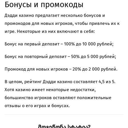
Бонусы и промокоды
Дэдди казино предлагает несколько бонусов и
промокодов для новых игроков, чтобы привлечь их к
игре. Некоторые из них включают в себя:
Бонус на первый депозит – 100% до 10 000 рублей;
Бонус на повторный депозит – 50% до 5 000 рублей;
Промокод для новых игроков – 20% до 2 000 рублей.
В целом, рейтинг Дэдди казино составляет 4,5 из 5.
Хотя казино имеет некоторые недостатки,
большинство игроков оставляют положительные
отзывы о его играх и бонусах.
მოგეწონა სტატია?