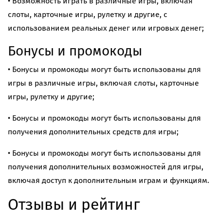
• Возможность играть в различные игры, включая
слоты, карточные игры, рулетку и другие, с
использованием реальных денег или игровых денег;
Бонусы и промокоды
• Бонусы и промокоды могут быть использованы для
игры в различные игры, включая слоты, карточные
игры, рулетку и другие;
• Бонусы и промокоды могут быть использованы для
получения дополнительных средств для игры;
• Бонусы и промокоды могут быть использованы для
получения дополнительных возможностей для игры,
включая доступ к дополнительным играм и функциям.
Отзывы и рейтинг