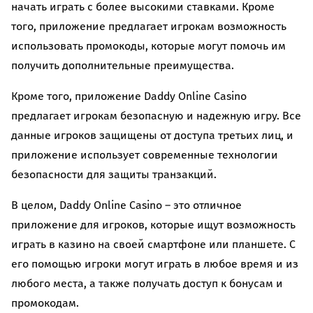
начать играть с более высокими ставками. Кроме
того, приложение предлагает игрокам возможность
использовать промокоды, которые могут помочь им
получить дополнительные преимущества.
Кроме того, приложение Daddy Online Casino
предлагает игрокам безопасную и надежную игру. Все
данные игроков защищены от доступа третьих лиц, и
приложение использует современные технологии
безопасности для защиты транзакций.
В целом, Daddy Online Casino – это отличное
приложение для игроков, которые ищут возможность
играть в казино на своей смартфоне или планшете. С
его помощью игроки могут играть в любое время и из
любого места, а также получать доступ к бонусам и
промокодам.