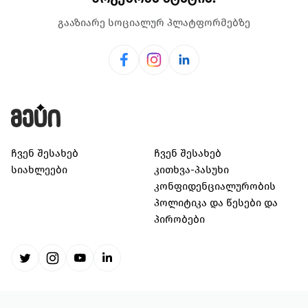
გააზიარე სოციალურ პლატფორმებზე
ჩვენ შესახებ
ჩვენ შესახებ
სიახლეები
კითხვა-პასუხი
კონფიდენციალურობის
პოლიტიკა და წესები და
პირობები