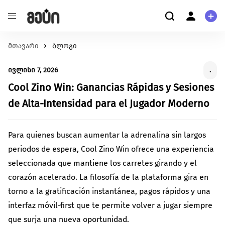
მთავარი
განათლება
ბლოგი
ჩვენ შესახებ
შეცვალე განათლების ხარისხი და მასზე
ჩვენ შესახებ
ივლისი 7, 2026
.
ხელმისაწვდომობა
მომხმარებელი
ჯანმრთელობა
Cool Zino Win: Ganancias Rápidas y Sesiones
კითხვა-პასუხი
შექმენი გარემო უკეთესი მენტალური და ფიზიკური
პერსონალური ინფორმაცია
de Alta‑Intensidad para el Jugador Moderno
ჯანმრთელობისთვის.
გარემოს დაცვა
მეტი ჩვენზე
Para quienes buscan aumentar la adrenalina sin largos
იზრუნე დედამიწის მომავლზე და დაუჭირე მხარი
გაეცანი სახელმძღვანელოს ქრაუდფანდინგის
periodos de espera, Cool Zino Win ofrece una experiencia
გარემოსდაცვით ინიციატივებს
შესახებ
სტარტაპი
seleccionada que mantiene los carretes girando y el
გააძლიერე უნიკალური პროდუქტები და შექმენი
corazón acelerado. La filosofía de la plataforma gira en
წაიკითხე მეტი
ინოვაციები.
torno a la gratificación instantánea, pagos rápidos y una
ცხოველებზე ზრუნვა
interfaz móvil‑first que te permite volver a jugar siempre
იზრუნე ცხოველების უკეთეს გარემოზე
que surja una nueva oportunidad.