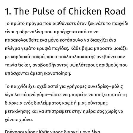
კულტურა/ხელოვნება
1. The Pulse of Chicken Road
შექმენი კულტურულ სივრცეები, განავითარე
კრეატიულობა შენს თემში
Το πρώτο πράγμα που αισθάνεστε όταν ξεκινάτε το παιχνίδι
გაეცი მეტი
είναι η αδρεναλίνη που προέρχεται από το να
παρακολουθείτε ένα μόνο κοτόπουλο να διασχίζει ένα
თქვენი მხარდაჭერით შევძლებთ მეტი
ცვლილებისა და მეტი განვითარების
πλέγμα γεμάτο κρυφά παγίδες. Κάθε βήμα μπροστά μοιάζει
უზრუნველყოფას
με καρδιακό παλμό, και ο πολλαπλασιαστής ανεβαίνει σαν
ταινία ticker, αναβοσβήνοντας υψηλότερους αριθμούς που
ყველა ინიციატივა
υπόσχονται άμεση ικανοποίηση.
Το παιχνίδι έχει σχεδιαστεί για γρήγορες συνεδρίες—μόλις
λίγα λεπτά ανά γύρο—ώστε να μπορείτε να παίξετε κατά τη
διάρκεια ενός διαλείμματος καφέ ή μιας σύντομης
μετακίνησης και να επιστρέψετε στην ημέρα σας χωρίς να
χάνετε χρόνο.
Γρήγοροι γύροι:
Κάθε γύρος διαρκεί μόνο λίγα