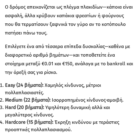
Ο δρόμος απεικονίζεται ως πλέγμα πλακιδίων—κάποια είναι
ασφαλή, άλλα κρύβουν καπάκια φρεατίων ή φούρνους
που θα τερματίσουν ξαφνικά τον γύρο αν το κοτόπουλο
πατήσει πάνω τους.
Επιλέγετε ένα από τέσσερα επίπεδα δυσκολίας—καθένα με
διαφορετικό αριθμό βημάτων—και τοποθετείτε ένα
στοίχημα μεταξύ €0.01 και €150, ανάλογα με το bankroll και
την όρεξή σας για ρίσκο.
Easy (24 βήματα):
Χαμηλός κίνδυνος, μέτριοι
πολλαπλασιαστές.
Medium (22 βήματα):
Ισορροπημένος κίνδυνος‑αμοιβή.
Hard (20 βήματα):
Υψηλότερη δυναμική αλλά και
μεγαλύτερος κίνδυνος.
Hardcore (15 βήματα):
Έκρηξη κινδύνου με τεράστιες
προοπτικές πολλαπλασιασμού.