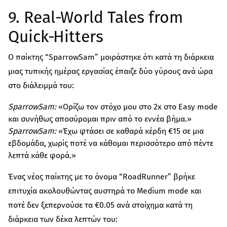
9. Real‑World Tales from
Quick‑Hitters
Ο παίκτης “SparrowSam” μοιράστηκε ότι κατά τη διάρκεια
μιας τυπικής ημέρας εργασίας έπαιζε δύο γύρους ανά ώρα
στο διάλειμμά του:
SparrowSam:
«Ορίζω τον στόχο μου στο 2x στο Easy mode
και συνήθως αποσύρομαι πριν από το εννέα βήμα.»
SparrowSam:
«Έχω φτάσει σε καθαρά κέρδη €15 σε μια
εβδομάδα, χωρίς ποτέ να κάθομαι περισσότερο από πέντε
λεπτά κάθε φορά.»
Ένας νέος παίκτης με το όνομα “RoadRunner” βρήκε
επιτυχία ακολουθώντας αυστηρά το Medium mode και
ποτέ δεν ξεπερνούσε τα €0.05 ανά στοίχημα κατά τη
διάρκεια των δέκα λεπτών του: