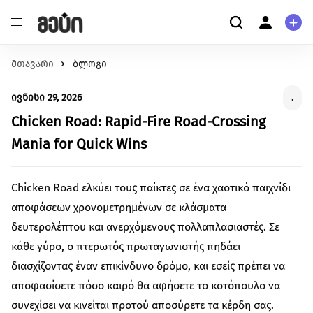
მთავარი
განათლება
ბლოგი
ჩვენ შესახებ
შეცვალე განათლების ხარისხი და მასზე
ჩვენ შესახებ
ივნისი 29, 2026
.
ხელმისაწვდომობა
მომხმარებელი
ჯანმრთელობა
Chicken Road: Rapid‑Fire Road‑Crossing
კითხვა-პასუხი
შექმენი გარემო უკეთესი მენტალური და ფიზიკური
პერსონალური ინფორმაცია
Mania for Quick Wins
ჯანმრთელობისთვის.
გარემოს დაცვა
მეტი ჩვენზე
Chicken Road ελκύει τους παίκτες σε ένα χαοτικό παιχνίδι
იზრუნე დედამიწის მომავლზე და დაუჭირე მხარი
გაეცანი სახელმძღვანელოს ქრაუდფანდინგის
αποφάσεων χρονομετρημένων σε κλάσματα
გარემოსდაცვით ინიციატივებს
შესახებ
სტარტაპი
δευτερολέπτου και ανερχόμενους πολλαπλασιαστές. Σε
გააძლიერე უნიკალური პროდუქტები და შექმენი
κάθε γύρο, ο πτερωτός πρωταγωνιστής πηδάει
წაიკითხე მეტი
ინოვაციები.
διασχίζοντας έναν επικίνδυνο δρόμο, και εσείς πρέπει να
ცხოველებზე ზრუნვა
αποφασίσετε πόσο καιρό θα αφήσετε το κοτόπουλο να
იზრუნე ცხოველების უკეთეს გარემოზე
συνεχίσει να κινείται προτού αποσύρετε τα κέρδη σας.