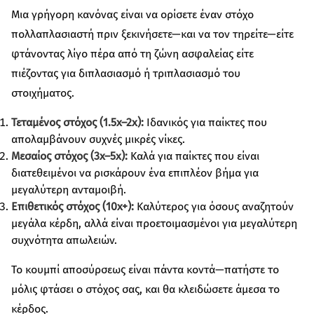
Μια γρήγορη κανόνας είναι να ορίσετε έναν στόχο
πολλαπλασιαστή πριν ξεκινήσετε—και να τον τηρείτε—είτε
φτάνοντας λίγο πέρα από τη ζώνη ασφαλείας είτε
πιέζοντας για διπλασιασμό ή τριπλασιασμό του
στοιχήματος.
Τεταμένος στόχος (1.5x–2x):
Ιδανικός για παίκτες που
απολαμβάνουν συχνές μικρές νίκες.
Μεσαίος στόχος (3x–5x):
Καλά για παίκτες που είναι
διατεθειμένοι να ρισκάρουν ένα επιπλέον βήμα για
μεγαλύτερη ανταμοιβή.
Επιθετικός στόχος (10x+):
Καλύτερος για όσους αναζητούν
μεγάλα κέρδη, αλλά είναι προετοιμασμένοι για μεγαλύτερη
συχνότητα απωλειών.
Το κουμπί αποσύρσεως είναι πάντα κοντά—πατήστε το
μόλις φτάσει ο στόχος σας, και θα κλειδώσετε άμεσα το
κέρδος.