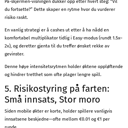
På-skjermen-visningen dukker opp etter hvert steg: “Vil
du fortsette?” Dette skaper en rytme hvor du vurderer
risiko raskt.
En vanlig strategi er å cashes ut etter å ha nådd en
komfortabel multiplikator tidlig i Easy-modus (rundt 1.5x–
2x), og deretter gjenta til du treffer ønsket rekke av
gevinster.
Denne høye intensitetsrytmen holder øktene oppløftende
og hindrer tretthet som ofte plager lengre spill.
5. Risikostyring på farten:
Små innsats, Stor moro
Siden mobile økter er korte, holder spillere vanligvis
innsatsene beskjedne—ofte mellom €0.01 og €1 per
runde.