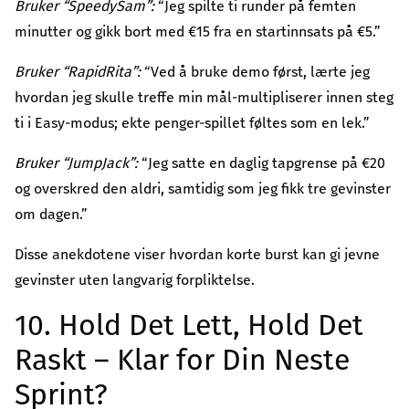
Bruker “SpeedySam”:
“Jeg spilte ti runder på femten
minutter og gikk bort med €15 fra en startinnsats på €5.”
Bruker “RapidRita”:
“Ved å bruke demo først, lærte jeg
hvordan jeg skulle treffe min mål-multipliserer innen steg
ti i Easy-modus; ekte penger-spillet føltes som en lek.”
Bruker “JumpJack”:
“Jeg satte en daglig tapgrense på €20
og overskred den aldri, samtidig som jeg fikk tre gevinster
om dagen.”
Disse anekdotene viser hvordan korte burst kan gi jevne
gevinster uten langvarig forpliktelse.
10. Hold Det Lett, Hold Det
Raskt – Klar for Din Neste
Sprint?