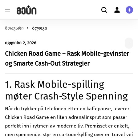
მთავარი
განათლება
ბლოგი
ჩვენ შესახებ
შეცვალე განათლების ხარისხი და მასზე
ჩვენ შესახებ
ივლისი 2, 2026
.
ხელმისაწვდომობა
მომხმარებელი
ჯანმრთელობა
Chicken Road Game – Rask Mobile-gevinster
კითხვა-პასუხი
შექმენი გარემო უკეთესი მენტალური და ფიზიკური
პერსონალური ინფორმაცია
og Smarte Cash‑Out Strategier
ჯანმრთელობისთვის.
გარემოს დაცვა
მეტი ჩვენზე
1. Rask Mobile-spilling
იზრუნე დედამიწის მომავლზე და დაუჭირე მხარი
გაეცანი სახელმძღვანელოს ქრაუდფანდინგის
გარემოსდაცვით ინიციატივებს
møter Crash‑Style Spenning
შესახებ
სტარტაპი
გააძლიერე უნიკალური პროდუქტები და შექმენი
Når du trykker på telefonen etter en kaffepause, leverer
წაიკითხე მეტი
ინოვაციები.
Chicken Road Game en liten adrenalinsprut som passer
ცხოველებზე ზრუნვა
perfekt inn i rytmen av moderne liv. Premisset er enkelt,
იზრუნე ცხოველების უკეთეს გარემოზე
men spennende: styr en cartoon-kylling over en travel vei