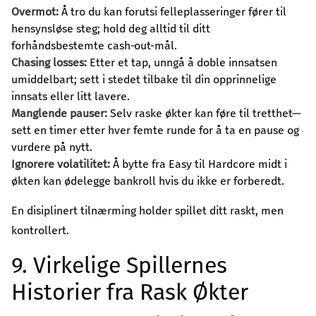
Overmot:
Å tro du kan forutsi felleplasseringer fører til
hensynsløse steg; hold deg alltid til ditt
forhåndsbestemte cash‑out-mål.
Chasing losses:
Etter et tap, unngå å doble innsatsen
umiddelbart; sett i stedet tilbake til din opprinnelige
innsats eller litt lavere.
Manglende pauser:
Selv raske økter kan føre til tretthet—
sett en timer etter hver femte runde for å ta en pause og
vurdere på nytt.
Ignorere volatilitet:
Å bytte fra Easy til Hardcore midt i
økten kan ødelegge bankroll hvis du ikke er forberedt.
En disiplinert tilnærming holder spillet ditt raskt, men
kontrollert.
9. Virkelige Spillernes
Historier fra Rask Økter