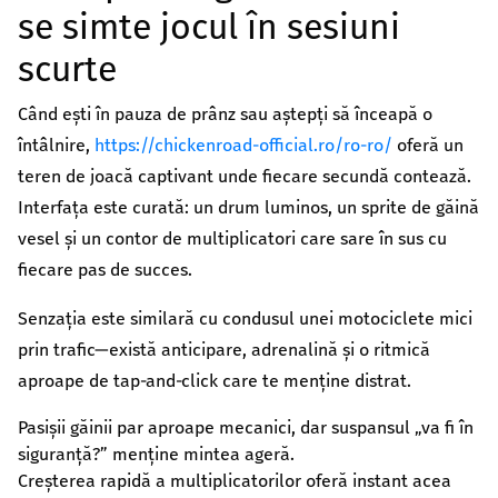
se simte jocul în sesiuni
scurte
Când ești în pauza de prânz sau aștepți să înceapă o
întâlnire,
https://chickenroad-official.ro/ro-ro/
oferă un
teren de joacă captivant unde fiecare secundă contează.
Interfața este curată: un drum luminos, un sprite de găină
vesel și un contor de multiplicatori care sare în sus cu
fiecare pas de succes.
Senzația este similară cu condusul unei motociclete mici
prin trafic—există anticipare, adrenalină și o ritmică
aproape de tap‑and‑click care te menține distrat.
Pasișii găinii par aproape mecanici, dar suspansul „va fi în
siguranță?” menține mintea ageră.
Creșterea rapidă a multiplicatorilor oferă instant acea