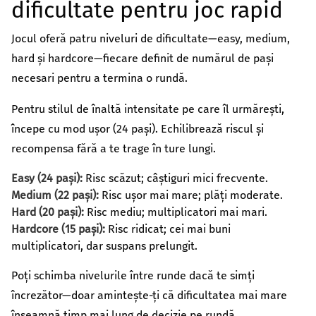
dificultate pentru joc rapid
Jocul oferă patru niveluri de dificultate—easy, medium,
hard și hardcore—fiecare definit de numărul de pași
necesari pentru a termina o rundă.
Pentru stilul de înaltă intensitate pe care îl urmărești,
începe cu mod ușor (24 pași). Echilibrează riscul și
recompensa fără a te trage în ture lungi.
Easy (24 pași):
Risc scăzut; câștiguri mici frecvente.
Medium (22 pași):
Risc ușor mai mare; plăți moderate.
Hard (20 pași):
Risc mediu; multiplicatori mai mari.
Hardcore (15 pași):
Risc ridicat; cei mai buni
multiplicatori, dar suspans prelungit.
Poți schimba nivelurile între runde dacă te simți
încrezător—doar amintește‑ți că dificultatea mai mare
înseamnă timp mai lung de decizie pe rundă.