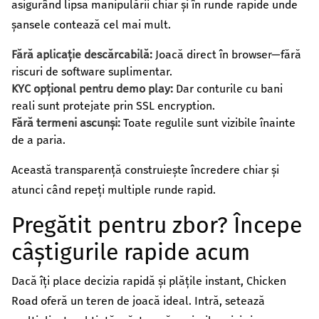
asigurând lipsa manipulării chiar și în runde rapide unde
șansele contează cel mai mult.
Fără aplicație descărcabilă:
Joacă direct în browser—fără
riscuri de software suplimentar.
KYC opțional pentru demo play:
Dar conturile cu bani
reali sunt protejate prin SSL encryption.
Fără termeni ascunși:
Toate regulile sunt vizibile înainte
de a paria.
Această transparență construiește încredere chiar și
atunci când repeți multiple runde rapid.
Pregătit pentru zbor? Începe
câștigurile rapide acum
Dacă îți place decizia rapidă și plățile instant, Chicken
Road oferă un teren de joacă ideal. Intră, setează