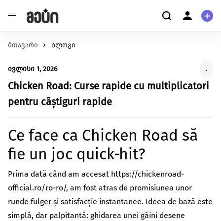
მთავარი
განათლება
ბლოგი
ჩვენ შესახებ
შეცვალე განათლების ხარისხი და მასზე
ჩვენ შესახებ
ივლისი 1, 2026
.
ხელმისაწვდომობა
მომხმარებელი
ჯანმრთელობა
Chicken Road: Curse rapide cu multiplicatori
კითხვა-პასუხი
შექმენი გარემო უკეთესი მენტალური და ფიზიკური
პერსონალური ინფორმაცია
pentru câștiguri rapide
ჯანმრთელობისთვის.
გარემოს დაცვა
მეტი ჩვენზე
Ce face ca Chicken Road să
იზრუნე დედამიწის მომავლზე და დაუჭირე მხარი
გაეცანი სახელმძღვანელოს ქრაუდფანდინგის
გარემოსდაცვით ინიციატივებს
fie un joc quick‑hit?
შესახებ
სტარტაპი
გააძლიერე უნიკალური პროდუქტები და შექმენი
Prima dată când am accesat https://chickenroad-
წაიკითხე მეტი
ინოვაციები.
official.ro/ro-ro/, am fost atras de promisiunea unor
ცხოველებზე ზრუნვა
runde fulger și satisfacție instantanee. Ideea de bază este
იზრუნე ცხოველების უკეთეს გარემოზე
simplă, dar palpitantă: ghidarea unei găini desene