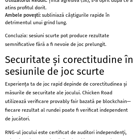
Utilizatorul Reddit:
Țintă agresivă (5x); s-a oprit după ce a
atins profitul dorit.
Ambele povești:
subliniază câștigurile rapide în
detrimentul unui grind lung.
Concluzia: sesiuni scurte pot produce rezultate
semnificative fără a fi nevoie de joc prelungit.
Securitate și corectitudine în
sesiunile de joc scurte
Experiența ta de joc rapid depinde de corectitudinea și
măsurile de securitate ale jocului. Chicken Road
utilizează verificare provably fair bazată pe blockchain—
fiecare rezultat al rundei poate fi verificat independent
de jucători.
RNG-ul jocului este certificat de auditori independenți,