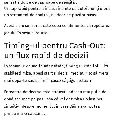
senzație dulce de „aproape de reușită”.
Un tap rapid pentru a încasa înainte de coliziune îți oferă
un sentiment de control, nu doar de privitor pasiv.
Acest ciclu senzorial este ceea ce alimentează repetarea
jocului în sesiuni scurte.
Timing-ul pentru Cash‑Out:
un flux rapid de decizii
În sesiunile de înaltă intensitate, timing-ul este totul. Îți
stabilești miza, apeși start și decizi imediat: risc să merg
mai departe sau să îmi încasez câștigul actual?
Fereastra de decizie este strânsă—adesea mai puțin de
două secunde pe pas—așa că vei dezvolta un instinct
„intuitiv” despre momentul în care găina s-ar putea
prinde într‑o capcană.