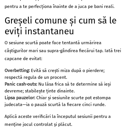
pentru a te perfecționa înainte de a juca pe bani reali.
Greșeli comune și cum să le
eviți instantaneu
O sesiune scurtă poate face tentantă urmărirea
câștigurilor mari sau supra‑gândirea fiecărui tap. Iată trei
capcane de evitat:
Overbetting:
Evită să crești miza după o pierdere;
respectă regula de un procent.
Panic cash‑outs:
Nu lăsa frica să te determine să ieși
devreme; stabilește ținte dinainte.
Lipsa pauzelor:
Chiar și sesiunile scurte pot estompa
judecata—ia o pauză scurtă la fiecare cinci runde.
Aplică aceste verificări la începutul sesiunii pentru a
menține jocul controlat și plăcut.