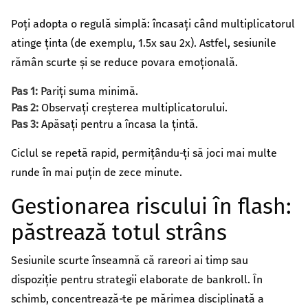
Poți adopta o regulă simplă: încasați când multiplicatorul
atinge ținta (de exemplu, 1.5x sau 2x). Astfel, sesiunile
rămân scurte și se reduce povara emoțională.
Pas 1:
Pariți suma minimă.
Pas 2:
Observați creșterea multiplicatorului.
Pas 3:
Apăsați pentru a încasa la țintă.
Ciclul se repetă rapid, permițându‑ți să joci mai multe
runde în mai puțin de zece minute.
Gestionarea riscului în flash:
păstrează totul strâns
Sesiunile scurte înseamnă că rareori ai timp sau
dispoziție pentru strategii elaborate de bankroll. În
schimb, concentrează‑te pe mărimea disciplinată a