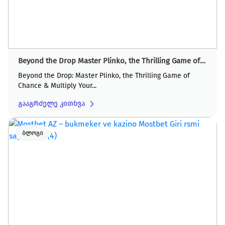
Beyond the Drop Master Plinko, the Thrilling Game of Chance & Multiply Your Winnings.
Beyond the Drop: Master Plinko, the Thrilling Game of
Chance & Multiply Your...
გააგრძელე კითხვა
ბლოგი