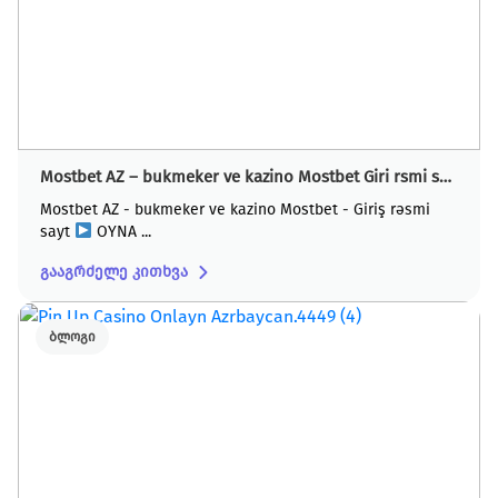
Mostbet AZ – bukmeker ve kazino Mostbet Giri rsmi sayt.5753
Mostbet AZ - bukmeker ve kazino Mostbet - Giriş rəsmi
sayt
OYNA ...
გააგრძელე კითხვა
ბლოგი