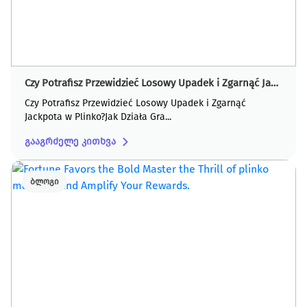
Czy Potrafisz Przewidzieć Losowy Upadek i Zgarnąć Jackpota w Plinko
Czy Potrafisz Przewidzieć Losowy Upadek i Zgarnąć
Jackpota w Plinko?Jak Działa Gra...
გააგრძელე კითხვა
ბლოგი