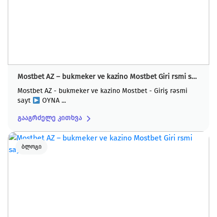
Mostbet AZ – bukmeker ve kazino Mostbet Giri rsmi sayt.10451 (2)
Mostbet AZ - bukmeker ve kazino Mostbet - Giriş rəsmi
sayt
OYNA ...
გააგრძელე კითხვა
ბლოგი