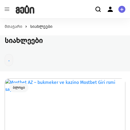
მთავარი
განათლება
სიახლეები
ჩვენ შესახებ
შეცვალე განათლების ხარისხი და მასზე
ჩვენ შესახებ
სიახლეები
ხელმისაწვდომობა
მომხმარებელი
ჯანმრთელობა
კითხვა-პასუხი
შექმენი გარემო უკეთესი მენტალური და ფიზიკური
პერსონალური ინფორმაცია
.
ჯანმრთელობისთვის.
გარემოს დაცვა
მეტი ჩვენზე
იზრუნე დედამიწის მომავლზე და დაუჭირე მხარი
გაეცანი სახელმძღვანელოს ქრაუდფანდინგის
გარემოსდაცვით ინიციატივებს
ბლოგი
შესახებ
სტარტაპი
გააძლიერე უნიკალური პროდუქტები და შექმენი
წაიკითხე მეტი
ინოვაციები.
ცხოველებზე ზრუნვა
იზრუნე ცხოველების უკეთეს გარემოზე