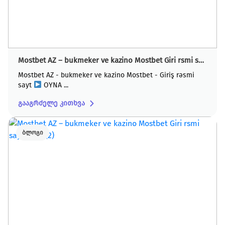
Mostbet AZ – bukmeker ve kazino Mostbet Giri rsmi sayt.9273
Mostbet AZ - bukmeker ve kazino Mostbet - Giriş rəsmi
sayt
OYNA ...
გააგრძელე კითხვა
ბლოგი