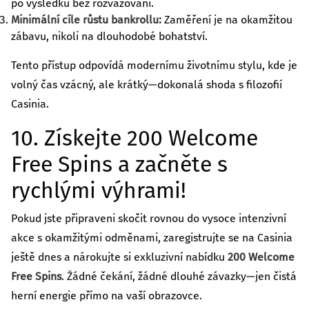
po výsledku bez rozvažování.
Minimální cíle růstu bankrollu:
Zaměření je na okamžitou
zábavu, nikoli na dlouhodobé bohatství.
Tento přístup odpovídá modernímu životnímu stylu, kde je
volný čas vzácný, ale krátký—dokonalá shoda s filozofií
Casinia.
10. Získejte 200 Welcome
Free Spins a začněte s
rychlými výhrami!
Pokud jste připraveni skočit rovnou do vysoce intenzivní
akce s okamžitými odměnami, zaregistrujte se na Casinia
ještě dnes a nárokujte si exkluzivní nabídku
200 Welcome
Free Spins
. Žádné čekání, žádné dlouhé závazky—jen čistá
herní energie přímo na vaší obrazovce.