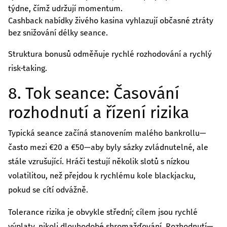
týdne, čímž udržují momentum.
Cashback nabídky živého kasina vyhlazují občasné ztráty
bez snižování délky seance.
Struktura bonusů odměňuje rychlé rozhodování a rychlý
risk‑taking.
8. Tok seance: Časování
rozhodnutí a řízení rizika
Typická seance začíná stanovením malého bankrollu—
často mezi €20 a €50—aby byly sázky zvládnutelné, ale
stále vzrušující. Hráči testují několik slotů s nízkou
volatilitou, než přejdou k rychlému kole blackjacku,
pokud se cítí odvážně.
Tolerance rizika je obvykle střední; cílem jsou rychlé
výplaty, nikoli dlouhodobé shromažďování. Rozhodnutí—