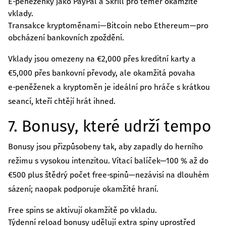
E‑peněženky jako PayPal a Skrill pro téměř okamžité
vklady.
Transakce kryptoměnami—Bitcoin nebo Ethereum—pro
obcházení bankovních zpoždění.
Vklady jsou omezeny na €2,000 přes kreditní karty a
€5,000 přes bankovní převody, ale okamžitá povaha
e‑peněženek a kryptoměn je ideální pro hráče s krátkou
seancí, kteří chtějí hrát ihned.
7. Bonusy, které udrží tempo
Bonusy jsou přizpůsobeny tak, aby zapadly do herního
režimu s vysokou intenzitou. Vítací balíček—100 % až do
€500 plus štědrý počet free‑spinů—nezávisí na dlouhém
sázení; naopak podporuje okamžité hraní.
Free spins se aktivují okamžitě po vkladu.
Týdenní reload bonusy udělují extra spiny uprostřed