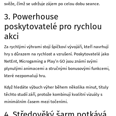
svěže, čímž se udržuje zájem po celou dobu seance.
3. Powerhouse
poskytovatelé pro rychlou
akci
Za rychlými výhrami stojí špičkoví vývojáři, kteří navrhují
hry s důrazem na rychlost a vzrušení. Poskytovatelé jako
NetEnt, Microgaming a Play’n GO jsou známí svými
plynulými animacemi a stručnými bonusovými funkcemi,
které nezpomaluji hru.
Když hledáte výbuch výher během několika minut, tituly
těchto studií září, protože kombinují kvalitní vizuály s
minimálním časem mezi točeními.
4. Středověký šarm potkává