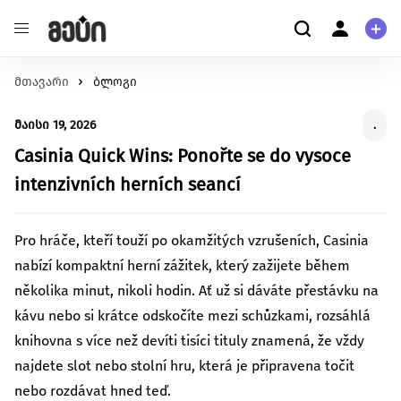
მთავარი
განათლება
ბლოგი
ჩვენ შესახებ
შეცვალე განათლების ხარისხი და მასზე
ჩვენ შესახებ
მაისი 19, 2026
.
ხელმისაწვდომობა
მომხმარებელი
ჯანმრთელობა
Casinia Quick Wins: Ponořte se do vysoce
კითხვა-პასუხი
შექმენი გარემო უკეთესი მენტალური და ფიზიკური
პერსონალური ინფორმაცია
intenzivních herních seancí
ჯანმრთელობისთვის.
გარემოს დაცვა
მეტი ჩვენზე
Pro hráče, kteří touží po okamžitých vzrušeních, Casinia
იზრუნე დედამიწის მომავლზე და დაუჭირე მხარი
გაეცანი სახელმძღვანელოს ქრაუდფანდინგის
nabízí kompaktní herní zážitek, který zažijete během
გარემოსდაცვით ინიციატივებს
შესახებ
სტარტაპი
několika minut, nikoli hodin. Ať už si dáváte přestávku na
გააძლიერე უნიკალური პროდუქტები და შექმენი
kávu nebo si krátce odskočíte mezi schůzkami, rozsáhlá
წაიკითხე მეტი
ინოვაციები.
knihovna s více než devíti tisíci tituly znamená, že vždy
ცხოველებზე ზრუნვა
najdete slot nebo stolní hru, která je připravena točit
იზრუნე ცხოველების უკეთეს გარემოზე
nebo rozdávat hned teď.