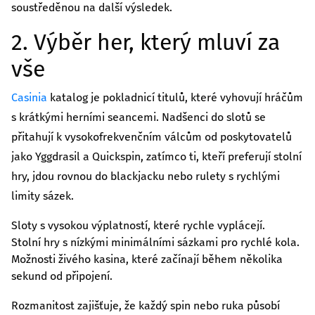
soustředěnou na další výsledek.
2. Výběr her, který mluví za
vše
Casinia
katalog je pokladnicí titulů, které vyhovují hráčům
s krátkými herními seancemi. Nadšenci do slotů se
přitahují k vysokofrekvenčním válcům od poskytovatelů
jako Yggdrasil a Quickspin, zatímco ti, kteří preferují stolní
hry, jdou rovnou do blackjacku nebo rulety s rychlými
limity sázek.
Sloty s vysokou výplatností, které rychle vyplácejí.
Stolní hry s nízkými minimálními sázkami pro rychlé kola.
Možnosti živého kasina, které začínají během několika
sekund od připojení.
Rozmanitost zajišťuje, že každý spin nebo ruka působí