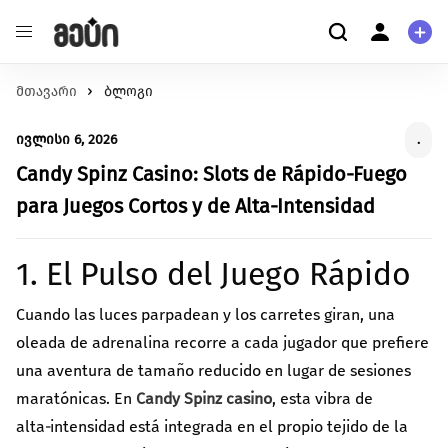
მთავარი
განათლება
ბლოგი
ჩვენ შესახებ
შეცვალე განათლების ხარისხი და მასზე
ჩვენ შესახებ
ივლისი 6, 2026
.
ხელმისაწვდომობა
მომხმარებელი
ჯანმრთელობა
Candy Spinz Casino: Slots de Rápido‑Fuego
კითხვა-პასუხი
შექმენი გარემო უკეთესი მენტალური და ფიზიკური
პერსონალური ინფორმაცია
para Juegos Cortos y de Alta‑Intensidad
ჯანმრთელობისთვის.
გარემოს დაცვა
მეტი ჩვენზე
1. El Pulso del Juego Rápido
იზრუნე დედამიწის მომავლზე და დაუჭირე მხარი
გაეცანი სახელმძღვანელოს ქრაუდფანდინგის
გარემოსდაცვით ინიციატივებს
შესახებ
Cuando las luces parpadean y los carretes giran, una
სტარტაპი
oleada de adrenalina recorre a cada jugador que prefiere
გააძლიერე უნიკალური პროდუქტები და შექმენი
წაიკითხე მეტი
una aventura de tamaño reducido en lugar de sesiones
ინოვაციები.
ცხოველებზე ზრუნვა
maratónicas. En
Candy Spinz casino
, esta vibra de
იზრუნე ცხოველების უკეთეს გარემოზე
alta‑intensidad está integrada en el propio tejido de la