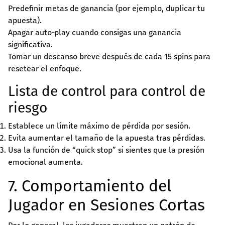
Predefinir metas de ganancia (por ejemplo, duplicar tu
apuesta).
Apagar auto‑play cuando consigas una ganancia
significativa.
Tomar un descanso breve después de cada 15 spins para
resetear el enfoque.
Lista de control para control de
riesgo
Establece un límite máximo de pérdida por sesión.
Evita aumentar el tamaño de la apuesta tras pérdidas.
Usa la función de “quick stop” si sientes que la presión
emocional aumenta.
7. Comportamiento del
Jugador en Sesiones Cortas