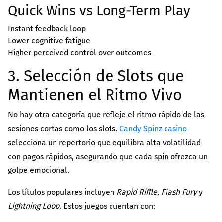
Quick Wins vs Long‑Term Play
Instant feedback loop
Lower cognitive fatigue
Higher perceived control over outcomes
3. Selección de Slots que
Mantienen el Ritmo Vivo
No hay otra categoría que refleje el ritmo rápido de las
sesiones cortas como los slots.
Candy Spinz casino
selecciona un repertorio que equilibra alta volatilidad
con pagos rápidos, asegurando que cada spin ofrezca un
golpe emocional.
Los títulos populares incluyen
Rapid Riffle
,
Flash Fury
y
Lightning Loop
. Estos juegos cuentan con: