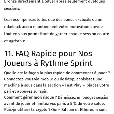
Bronze directement à Silver après seulement quelques
sessions.
Les récompenses telles que des bonus exclusifs ou un
rakeback accru maintiennent votre motivation élevée
tout en vous permettant de garder chaque session courte
et agréable.
11. FAQ Rapide pour Nos
Joueurs à Rythme Sprint
Quelle est la façon la plus rapide de commencer à jouer ?
Connectez-vous via mobile ou desktop, choisissez une
machine à sous dans la section « Fast Play », placez votre
pari et appuyez sur spin.
Comment gérer mon risque ?
Définissez un budget session
avant de jouer et limitez vos paris à 5 % de votre solde.
Puis-je utiliser la crypto ?
Oui – Bitcoin et Ethereum sont