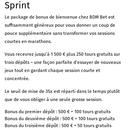
Sprint
Le package de bonus de bienvenue chez BDM Bet est
suffisamment généreux pour vous donner un coup de
pouce supplémentaire sans transformer vos sessions
courtes en marathons.
Vous recevrez jusqu’à 1 500 € plus 250 tours gratuits sur
trois dépôts – une façon parfaite d’essayer de nouveaux
jeux tout en gardant chaque session courte et
concentrée.
Le seuil de mise de 35x est réparti dans le temps plutôt
que de vous obliger à une seule grosse session.
Bonus du premier dépôt : 500 € + 100 tours gratuits
Bonus du deuxième dépôt : 500 € + 100 tours gratuits
Bonus du troisième dépôt : 500 € + 50 tours gratuits