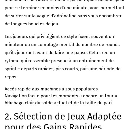
peut se terminer en moins d’une minute, vous permettant
de surfer sur la vague d’adrénaline sans vous encombrer
de longues boucles de jeu.
Les joueurs qui privilégient ce style fixent souvent un
minuteur ou un comptage mental du nombre de rounds
qu’ils joueront avant de faire une pause. Cela crée un
rythme qui ressemble presque à un entraînement de
sprint – départs rapides, pics courts, puis une période de
repos.
Accès rapide aux machines à sous populaires
Navigation facile pour les moments « encore un tour »
Affichage clair du solde actuel et de la taille du pari
2. Sélection de Jeux Adaptée
pour des Gains Rapides