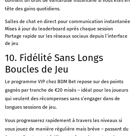
donnant un droit de vantardise instantané si vous êtes en
tête des gains quotidiens.
Salles de chat en direct pour communication instantanée
Mises à jour du leaderboard après chaque session
Partage rapide sur les réseaux sociaux depuis l’interface
de jeu
10. Fidélité Sans Longs
Boucles de Jeu
Le programme VIP chez BDM Bet repose sur des points
gagnés par tranche de €20 misés – idéal pour les joueurs
qui veulent des récompenses sans s’engager dans de
longues sessions de jeu.
Vous progresserez rapidement à travers les niveaux si
vous jouez de manière régulière mais brève – passant du