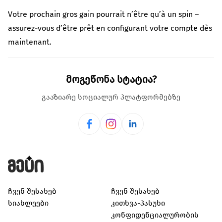
Votre prochain gros gain pourrait n’être qu’à un spin –
assurez-vous d’être prêt en configurant votre compte dès
maintenant.
მოგეწონა სტატია?
გააზიარე სოციალურ პლატფორმებზე
ჩვენ შესახებ
ჩვენ შესახებ
სიახლეები
კითხვა-პასუხი
კონფიდენციალურობის