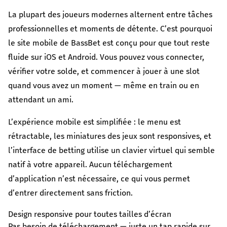
La plupart des joueurs modernes alternent entre tâches
professionnelles et moments de détente. C’est pourquoi
le site mobile de BassBet est conçu pour que tout reste
fluide sur iOS et Android. Vous pouvez vous connecter,
vérifier votre solde, et commencer à jouer à une slot
quand vous avez un moment — même en train ou en
attendant un ami.
L’expérience mobile est simplifiée : le menu est
rétractable, les miniatures des jeux sont responsives, et
l’interface de betting utilise un clavier virtuel qui semble
natif à votre appareil. Aucun téléchargement
d’application n’est nécessaire, ce qui vous permet
d’entrer directement sans friction.
Design responsive pour toutes tailles d’écran
Pas besoin de téléchargement — juste un tap rapide sur