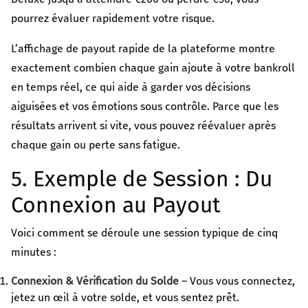
pourrez évaluer rapidement votre risque.
L’affichage de payout rapide de la plateforme montre
exactement combien chaque gain ajoute à votre bankroll
en temps réel, ce qui aide à garder vos décisions
aiguisées et vos émotions sous contrôle. Parce que les
résultats arrivent si vite, vous pouvez réévaluer après
chaque gain ou perte sans fatigue.
5. Exemple de Session : Du
Connexion au Payout
Voici comment se déroule une session typique de cinq
minutes :
Connexion & Vérification du Solde
– Vous vous connectez,
jetez un œil à votre solde, et vous sentez prêt.