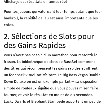
Affichage des résultats en temps réel
Pour les joueurs qui valorisent leur temps autant que leur
bankroll, la rapidité de jeu est aussi importante que les
cotes.
2. Sélections de Slots pour
des Gains Rapides
Vous n’avez pas besoin d’un marathon pour ressentir le
frisson. La bibliothèque de slots de BassBet comprend
des titres qui récompensent les gains rapides et offrent
un feedback visuel satisfaisant. Le Big Bass Vegas Double
Down Deluxe en est un exemple parfait — sa disposition
simple de rouleaux signifie que vous pouvez miser, faire
tourner, et voir le résultat en moins de dix secondes.
Lucky Dwarfs et Elephant Stampede apportent un peu de