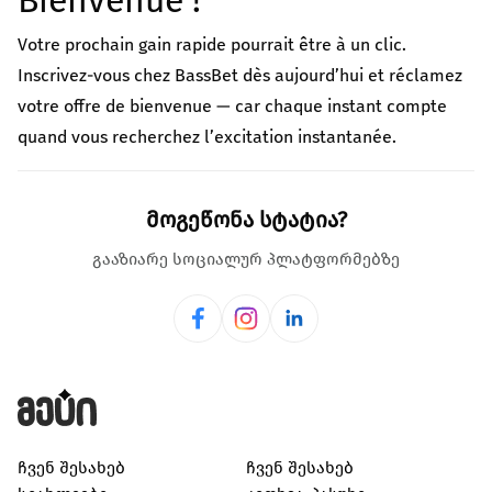
Bienvenue !
Votre prochain gain rapide pourrait être à un clic.
Inscrivez-vous chez BassBet dès aujourd’hui et réclamez
votre offre de bienvenue — car chaque instant compte
quand vous recherchez l’excitation instantanée.
მოგეწონა სტატია?
გააზიარე სოციალურ პლატფორმებზე
ჩვენ შესახებ
ჩვენ შესახებ