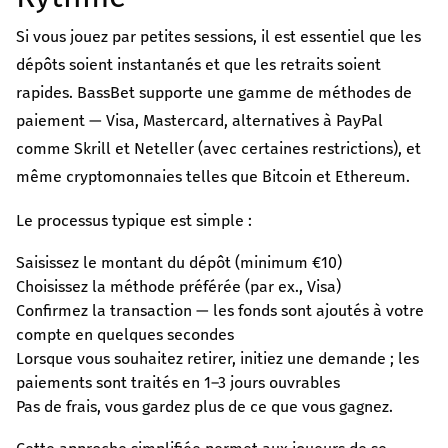
Si vous jouez par petites sessions, il est essentiel que les
dépôts soient instantanés et que les retraits soient
rapides. BassBet supporte une gamme de méthodes de
paiement — Visa, Mastercard, alternatives à PayPal
comme Skrill et Neteller (avec certaines restrictions), et
même cryptomonnaies telles que Bitcoin et Ethereum.
Le processus typique est simple :
Saisissez le montant du dépôt (minimum €10)
Choisissez la méthode préférée (par ex., Visa)
Confirmez la transaction — les fonds sont ajoutés à votre
compte en quelques secondes
Lorsque vous souhaitez retirer, initiez une demande ; les
paiements sont traités en 1–3 jours ouvrables
Pas de frais, vous gardez plus de ce que vous gagnez.