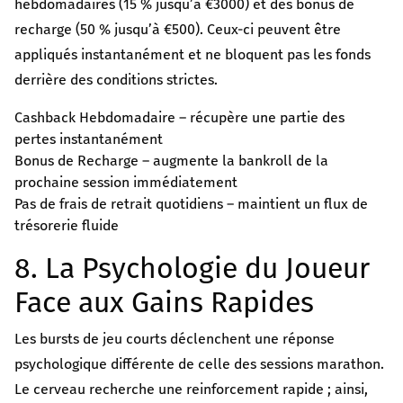
hebdomadaires (15 % jusqu’à €3000) et des bonus de
recharge (50 % jusqu’à €500). Ceux-ci peuvent être
appliqués instantanément et ne bloquent pas les fonds
derrière des conditions strictes.
Cashback Hebdomadaire – récupère une partie des
pertes instantanément
Bonus de Recharge – augmente la bankroll de la
prochaine session immédiatement
Pas de frais de retrait quotidiens – maintient un flux de
trésorerie fluide
8. La Psychologie du Joueur
Face aux Gains Rapides
Les bursts de jeu courts déclenchent une réponse
psychologique différente de celle des sessions marathon.
Le cerveau recherche une reinforcement rapide ; ainsi,