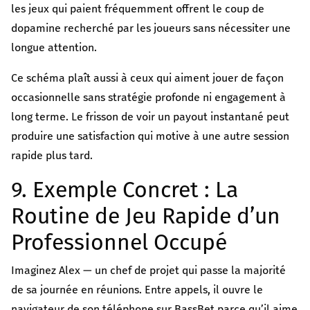
les jeux qui paient fréquemment offrent le coup de
dopamine recherché par les joueurs sans nécessiter une
longue attention.
Ce schéma plaît aussi à ceux qui aiment jouer de façon
occasionnelle sans stratégie profonde ni engagement à
long terme. Le frisson de voir un payout instantané peut
produire une satisfaction qui motive à une autre session
rapide plus tard.
9. Exemple Concret : La
Routine de Jeu Rapide d’un
Professionnel Occupé
Imaginez Alex — un chef de projet qui passe la majorité
de sa journée en réunions. Entre appels, il ouvre le
navigateur de son téléphone sur BassBet parce qu’il aime