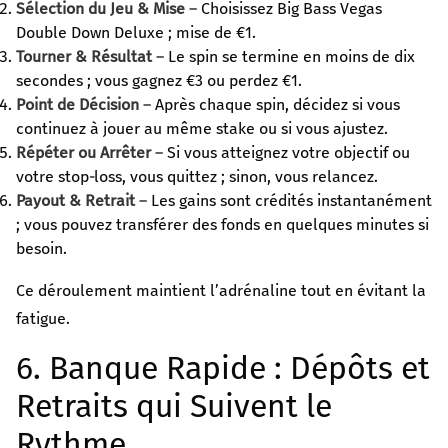
Sélection du Jeu & Mise
– Choisissez Big Bass Vegas
Double Down Deluxe ; mise de €1.
Tourner & Résultat
– Le spin se termine en moins de dix
secondes ; vous gagnez €3 ou perdez €1.
Point de Décision
– Après chaque spin, décidez si vous
continuez à jouer au même stake ou si vous ajustez.
Répéter ou Arrêter
– Si vous atteignez votre objectif ou
votre stop‑loss, vous quittez ; sinon, vous relancez.
Payout & Retrait
– Les gains sont crédités instantanément
; vous pouvez transférer des fonds en quelques minutes si
besoin.
Ce déroulement maintient l’adrénaline tout en évitant la
fatigue.
6. Banque Rapide : Dépôts et
Retraits qui Suivent le
Rythme