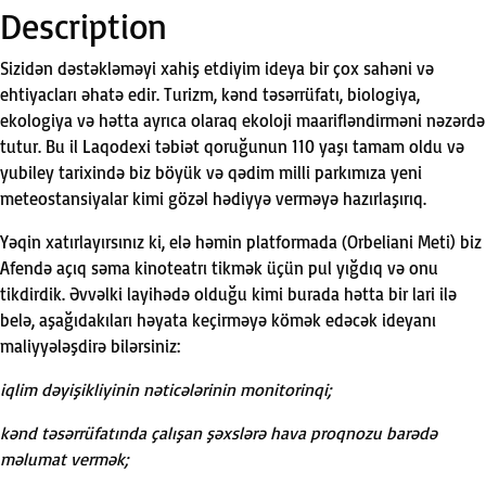
Description
Sizid
ə
n d
ə
st
ə
kl
ə
m
ə
yi xahiş etdiyim ideya bir çox sah
ə
ni v
ə
ehtiyacları
ə
hat
ə
edir. Turizm, k
ə
nd t
ə
s
ə
rrüfatı, biologiya,
ekologiya v
ə
h
ə
tta ayrıca olaraq ekoloji maarifl
ə
ndirm
ə
ni n
ə
z
ə
rd
ə
tutur. Bu il Laqodexi t
ə
bi
ə
t qoruğunun 110 yaşı tamam oldu v
ə
yubiley tarixind
ə
biz böyük v
ə
q
ə
dim milli parkımıza yeni
meteostansiyalar kimi göz
ə
l h
ə
diyy
ə
verm
ə
y
ə
hazırlaşırıq.
Y
ə
qin xatırlayırsınız ki, el
ə
h
ə
min platformada (Orbeliani Meti) biz
Afend
ə
açıq s
ə
ma kinoteatrı
tikm
ə
k üçün pul yığdıq v
ə
onu
tikdirdik.
Ə
vv
ə
lki layih
ə
d
ə
olduğu kimi burada h
ə
tta bir lari il
ə
bel
ə
, aşağıdakıları h
ə
yata keçirm
ə
y
ə
köm
ə
k ed
ə
c
ə
k ideyanı
maliyy
ə
l
ə
şdir
ə
bil
ə
rsiniz:
iqlim d
ə
yişikliyinin n
ə
tic
ə
l
ə
rinin monitorinqi;
k
ə
nd t
ə
s
ə
rrüfatında çalışan ş
ə
xsl
ə
r
ə
hava proqnozu bar
ə
d
ə
m
ə
lumat verm
ə
k;