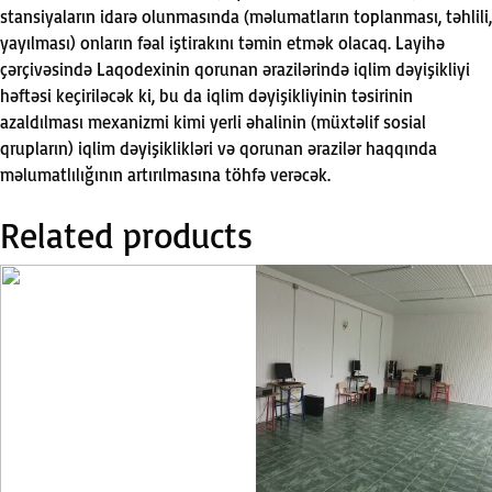
stansiyaların idar
ə
olunmasında (m
ə
lumatların toplanması, t
ə
hlili,
yayılması) onların f
ə
al iştirakını t
ə
min etm
ə
k olacaq. Layih
ə
ç
ə
rçiv
ə
sind
ə
Laqodexinin qorunan
ə
razil
ə
rind
ə
iqlim d
ə
yişikliyi
h
ə
ft
ə
si keçiril
ə
c
ə
k ki, bu da iqlim d
ə
yişikliyinin t
ə
sirinin
azaldılması mexanizmi kimi yerli
ə
halinin (müxt
ə
lif sosial
qrupların) iqlim d
ə
yişiklikl
ə
ri v
ə
qorunan
ə
razil
ə
r haqqında
m
ə
lumatlılığının artırılmasına töhf
ə
ver
ə
c
ə
k.
Related products