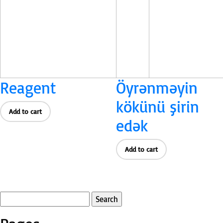
Reagent
Öyrənməyin
kökünü şirin
Add to cart
edək
Add to cart
Search
for: