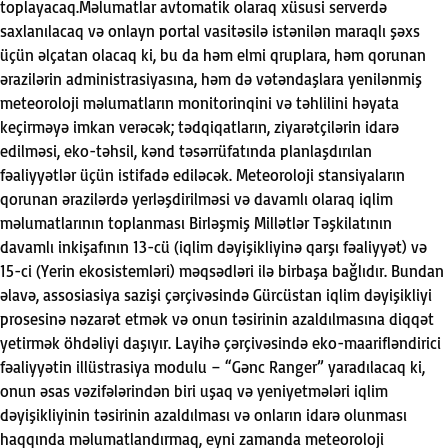
toplayacaq.M
ə
lumatlar avtomatik olaraq xüsusi serverd
ə
saxlanılacaq v
ə
onlayn portal vasit
ə
sil
ə
ist
ə
nil
ə
n maraqlı ş
ə
xs
üçün
ə
lçatan olacaq ki, bu da h
ə
m elmi qruplara, h
ə
m qorunan
ə
razil
ə
rin administrasiyasına, h
ə
m d
ə
v
ə
t
ə
ndaşlara yenil
ə
nmiş
meteoroloji m
ə
lumatların monitorinqini v
ə
t
ə
hlilini h
ə
yata
keçirm
ə
y
ə
imkan ver
ə
c
ə
k; t
ə
dqiqatların, ziyar
ə
tçil
ə
rin idar
ə
edilm
ə
si, eko-t
ə
hsil, k
ə
nd t
ə
s
ə
rrüfatında planlaşdırılan
f
ə
aliyy
ə
tl
ə
r üçün istifad
ə
edil
ə
c
ə
k.
Meteoroloji stansiyaların
qorunan
ə
razil
ə
rd
ə
yerl
ə
şdirilm
ə
si v
ə
davamlı olaraq iqlim
m
ə
lumatlarının toplanması
Birl
ə
şmiş Mill
ə
tl
ə
r T
ə
şkilatının
davamlı inkişafının 13-cü (iqlim d
ə
yişikliyin
ə
qarşı f
ə
aliyy
ə
t) v
ə
15-ci (Yerin ekosisteml
ə
ri) m
ə
qs
ə
dl
ə
ri il
ə
birbaşa bağlıdır. Bundan
ə
lav
ə
, assosiasiya sazişi ç
ə
rçiv
ə
sind
ə
Gürcüstan iqlim d
ə
yişikliyi
prosesin
ə
n
ə
zar
ə
t etm
ə
k v
ə
onun t
ə
sirinin azaldılmasına diqq
ə
t
yetirm
ə
k öhd
ə
liyi daşıyır. Layih
ə
ç
ə
rçiv
ə
sind
ə
eko-maarifl
ə
ndirici
f
ə
aliyy
ə
tin illüstrasiya modulu – “G
ə
nc Ranger” yaradılacaq ki,
onun
ə
sas v
ə
zif
ə
l
ə
rind
ə
n biri uşaq v
ə
yeniyetm
ə
l
ə
ri iqlim
d
ə
yişikliyinin t
ə
sirinin azaldılması v
ə
onların idar
ə
olunması
haqqında m
ə
lumatlandırmaq, eyni zamanda meteoroloji