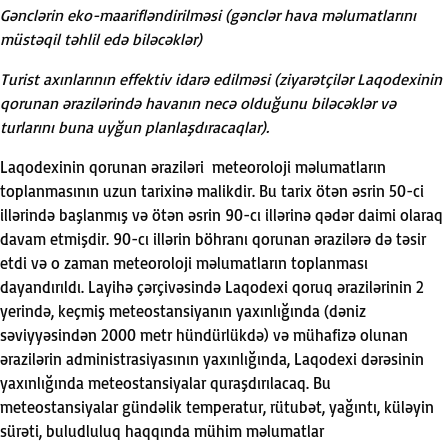
G
ə
ncl
ə
rin eko-maarifl
ə
ndirilm
ə
si (g
ə
ncl
ə
r hava m
ə
lumatlarını
müst
ə
qil t
ə
hlil ed
ə
bil
ə
c
ə
kl
ə
r)
Turist axınlarının effektiv idar
ə
edilm
ə
si (ziyar
ə
tçil
ə
r Laqodexinin
qorunan
ə
razil
ə
rind
ə
havanın nec
ə
olduğunu bil
ə
c
ə
kl
ə
r v
ə
turlarını buna uyğun planlaşdıracaqlar).
Laqodexinin qorunan
ə
razil
ə
ri meteoroloji m
ə
lumatların
toplanmasının uzun tarixin
ə
malikdir. Bu tarix öt
ə
n
ə
srin 50-ci
ill
ə
rind
ə
başlanmış v
ə
öt
ə
n
ə
srin 90-cı ill
ə
rin
ə
q
ə
d
ə
r daimi olaraq
davam etmişdir. 90-cı ill
ə
rin böhranı qorunan
ə
razil
ə
r
ə
d
ə
t
ə
sir
etdi v
ə
o zaman meteoroloji m
ə
lumatların toplanması
dayandırıldı. Layih
ə
ç
ə
rçiv
ə
sind
ə
Laqodexi qoruq
ə
razil
ə
rinin 2
yerind
ə
, keçmiş meteostansiyanın yaxınlığında (d
ə
niz
s
ə
viyy
ə
sind
ə
n 2000 metr hündürlükd
ə
) v
ə
mühafiz
ə
olunan
ə
razil
ə
rin administrasiyasının yaxınlığında, Laqodexi d
ə
r
ə
sinin
yaxınlığında meteostansiyalar quraşdırılacaq. Bu
meteostansiyalar günd
ə
lik temperatur, rütub
ə
t, yağıntı, kül
ə
yin
sür
ə
ti, buludluluq haqqında mühim m
ə
lumatlar