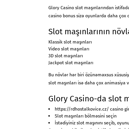
Glory Casino slot maşınlarından istifad
casino bonus sizə oyunlarda daha çox 
Slot maşınlarının növl
Klassik slot maşınları
Video slot maşınları
3D slot maşınları
Jackpot slot maşınları
Bu növlər hər biri özünəməxsus xüsusiyy
slot maşınları isə daha çox animasiya v
Glory Casino-da slot m
https://rdhostalkovice.cz/ casino gir
Slot maşınları bölməsini seçin
İstədiyiniz slot maşınını seçib, oyun