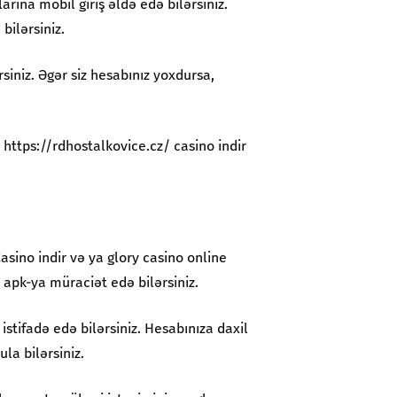
arına mobil giriş əldə edə bilərsiniz.
bilərsiniz.
rsiniz. Əgər siz hesabınız yoxdursa,
 https://rdhostalkovice.cz/ casino indir
sino indir və ya glory casino online
o apk-ya müraciət edə bilərsiniz.
istifadə edə bilərsiniz. Hesabınıza daxil
la bilərsiniz.