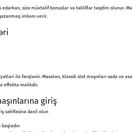
ə edərkən, sizə müxtəlif bonuslar və təkliflər təqdim olunur. M
qazanmaq imkanı verir.
əri
ətləri ilə fərqlənir. Məsələn, klassik slot maşınları sadə və as
ə effektə malikdir.
aşınlarına giriş
iş səhifəsinə daxil olun
u başladın