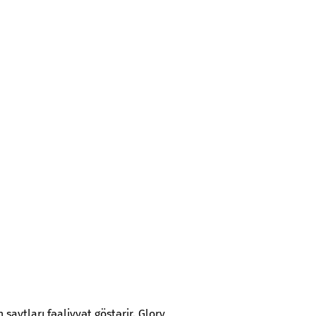
saytları fəaliyyət göstərir. Glory