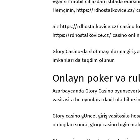
Əgər siz mobil cihazdan istifadə edirsin
Həmçinin, https://rdhostalkovice.cz/ ca
Siz https://rdhostalkovice.cz/ casino lo
https://rdhostalkovice.cz/ casino onlin
Glory Casino-da slot maşınlarına giriş 
imkanları da təqdim olunur.
Onlayn poker və rul
Azərbaycanda Glory Casino oyunsevərlər
vasitəsilə bu oyunlara daxil ola bilərsi
Glory casino gÜncel giriş vasitəsilə hes
olduqdan sonra, glory casino login məlu