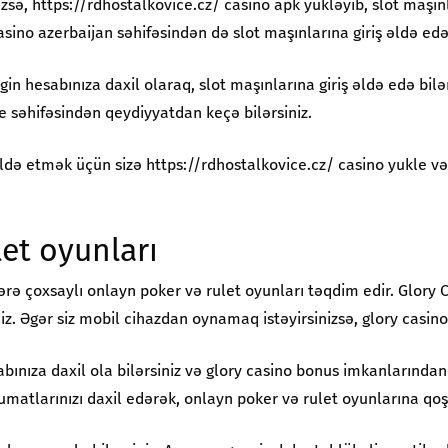
izsə, https://rdhostalkovice.cz/ casino apk yükləyib, slot maşınl
sino azerbaijan səhifəsindən də slot maşınlarına giriş əldə edə 
gin hesabınıza daxil olaraq, slot maşınlarına giriş əldə edə bilə
e səhifəsindən qeydiyyatdan keçə bilərsiniz.
əldə etmək üçün sizə https://rdhostalkovice.cz/ casino yukle və
et oyunları
ə çoxsaylı onlayn poker və rulet oyunları təqdim edir. Glory Ca
niz. Əgər siz mobil cihazdan oynamaq istəyirsinizsə, glory casin
abınıza daxil ola bilərsiniz və glory casino bonus imkanlarından 
matlarınızı daxil edərək, onlayn poker və rulet oyunlarına qoşu