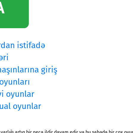
A
rdan istifadə
əri
aşınlarına giriş
oyunları
vi oyunlar
ual oyunlar
rlığı artıq bir neçə ildir davam edir və bu sahədə bir çox oyun 