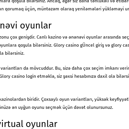
ara qoşula bilərsiniz. Ancaq, əgər siz daha təhlükəli və etibarlı
ardan qorumaq üçün, müntəzəm olaraq yeniləmələri yükləməyi u
ənəvi oyunlar
nu çox genişdir. Canlı kazino və ənənəvi oyunlar arasında seçi
yunlara qoşula bilərsiniz. Glory casino gÜncel giriş və glory cas
a bilərsiniz.
 variantları da mövcuddur. Bu, sizə daha çox seçim imkanı veri
 Glory casino login etməklə, siz şəxsi hesabınıza daxil ola bilə
nolardan biridir. Çoxsaylı oyun variantları, yüksək keyfiyyətli 
zünüzə ən uyğun oyunu seçmək üçün dəvət olunursunuz.
irtual oyunlar