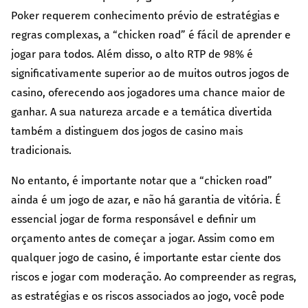
Poker requerem conhecimento prévio de estratégias e
regras complexas, a “chicken road” é fácil de aprender e
jogar para todos. Além disso, o alto RTP de 98% é
significativamente superior ao de muitos outros jogos de
casino, oferecendo aos jogadores uma chance maior de
ganhar. A sua natureza arcade e a temática divertida
também a distinguem dos jogos de casino mais
tradicionais.
No entanto, é importante notar que a “chicken road”
ainda é um jogo de azar, e não há garantia de vitória. É
essencial jogar de forma responsável e definir um
orçamento antes de começar a jogar. Assim como em
qualquer jogo de casino, é importante estar ciente dos
riscos e jogar com moderação. Ao compreender as regras,
as estratégias e os riscos associados ao jogo, você pode