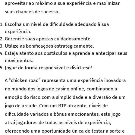
aproveitar ao máximo a sua experiência e maximizar
suas chances de sucesso.
Escolha um nível de dificuldade adequado à sua
experiência.
Gerencie suas apostas cuidadosamente.
Utilize as bonificações estrategicamente.
Esteja atento aos obstáculos e aprenda a antecipar seus
movimentos.
Jogue de forma responsável e divirta-se!
A “chicken road” representa uma experiência inovadora
no mundo dos jogos de casino online, combinando a
emoção do risco com a simplicidade e a diversão de um
jogo de arcade. Com um RTP atraente, níveis de
dificuldade variados e bónus emocionantes, este jogo
atrai jogadores de todos os níveis de experiência,
oferecendo uma oportunidade única de testar a sorte e