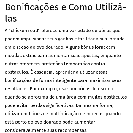
Bonificações e Como Utilizá-
las
A “chicken road” oferece uma variedade de bónus que
podem impulsionar seus ganhos e facilitar a sua jornada
em direção ao ovo dourado. Alguns bónus fornecem
moedas extras para aumentar suas apostas, enquanto
outros oferecem proteções temporárias contra
obstáculos. É essencial aprender a utilizar essas
bonificações de forma inteligente para maximizar seus
resultados. Por exemplo, usar um bónus de escudo
quando se aproxima de uma área com muitos obstáculos
pode evitar perdas significativas. Da mesma forma,
utilizar um bónus de multiplicação de moedas quando
está perto do ovo dourado pode aumentar
consideravelmente suas recompensas.