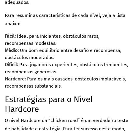
adequados.
Para resumir as características de cada nível, veja a lista
abaixo:
Fácil:
Ideal para iniciantes, obstáculos raros,
recompensas modestas.
Médio:
Um bom equilíbrio entre desafio e recompensa,
obstáculos moderados.
Difícil:
Para jogadores experientes, obstáculos frequentes,
recompensas generosas.
Hardcore:
Para os mais ousados, obstáculos implacáveis,
recompensas substanciais.
Estratégias para o Nível
Hardcore
O nível Hardcore da “chicken road” é um verdadeiro teste
de habilidade e estratégia. Para ter sucesso neste modo,