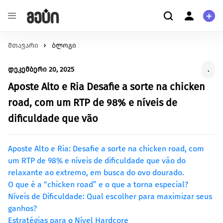
მთავარი
განათლება
ბლოგი
ჩვენ შესახებ
შეცვალე განათლების ხარისხი და მასზე
ჩვენ შესახებ
დეკემბერი 20, 2025
.
ხელმისაწვდომობა
მომხმარებელი
ჯანმრთელობა
Aposte Alto e Ria Desafie a sorte na chicken
კითხვა-პასუხი
შექმენი გარემო უკეთესი მენტალური და ფიზიკური
პერსონალური ინფორმაცია
road, com um RTP de 98% e níveis de
ჯანმრთელობისთვის.
dificuldade que vão
გარემოს დაცვა
მეტი ჩვენზე
იზრუნე დედამიწის მომავლზე და დაუჭირე მხარი
გაეცანი სახელმძღვანელოს ქრაუდფანდინგის
გარემოსდაცვით ინიციატივებს
Aposte Alto e Ria: Desafie a sorte na chicken road, com
შესახებ
სტარტაპი
um RTP de 98% e níveis de dificuldade que vão do
relaxante ao extremo, em busca do ovo dourado.
გააძლიერე უნიკალური პროდუქტები და შექმენი
წაიკითხე მეტი
O que é a “chicken road” e o que a torna especial?
ინოვაციები.
Níveis de Dificuldade: Qual escolher para maximizar seus
ცხოველებზე ზრუნვა
ganhos?
იზრუნე ცხოველების უკეთეს გარემოზე
Estratégias para o Nível Hardcore