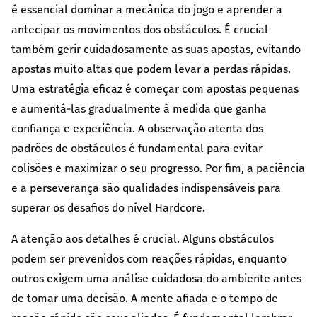
é essencial dominar a mecânica do jogo e aprender a
antecipar os movimentos dos obstáculos. É crucial
também gerir cuidadosamente as suas apostas, evitando
apostas muito altas que podem levar a perdas rápidas.
Uma estratégia eficaz é começar com apostas pequenas
e aumentá-las gradualmente à medida que ganha
confiança e experiência. A observação atenta dos
padrões de obstáculos é fundamental para evitar
colisões e maximizar o seu progresso. Por fim, a paciência
e a perseverança são qualidades indispensáveis para
superar os desafios do nível Hardcore.
A atenção aos detalhes é crucial. Alguns obstáculos
podem ser prevenidos com reações rápidas, enquanto
outros exigem uma análise cuidadosa do ambiente antes
de tomar uma decisão. A mente afiada e o tempo de