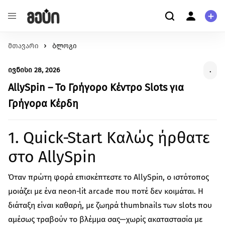
მთავარი
განათლება
ბლოგი
ჩვენ შესახებ
შეცვალე განათლების ხარისხი და მასზე
ჩვენ შესახებ
ივნისი 28, 2026
.
ხელმისაწვდომობა
მომხმარებელი
ჯანმრთელობა
AllySpin – Το Γρήγορο Κέντρο Slots για
კითხვა-პასუხი
შექმენი გარემო უკეთესი მენტალური და ფიზიკური
პერსონალური ინფორმაცია
Γρήγορα Κέρδη
ჯანმრთელობისთვის.
გარემოს დაცვა
მეტი ჩვენზე
1. Quick‑Start Καλώς ήρθατε
იზრუნე დედამიწის მომავლზე და დაუჭირე მხარი
გაეცანი სახელმძღვანელოს ქრაუდფანდინგის
გარემოსდაცვით ინიციატივებს
στο AllySpin
შესახებ
სტარტაპი
გააძლიერე უნიკალური პროდუქტები და შექმენი
Όταν πρώτη φορά επισκέπτεστε το AllySpin, ο ιστότοπος
წაიკითხე მეტი
ინოვაციები.
μοιάζει με ένα neon‑lit arcade που ποτέ δεν κοιμάται. Η
ცხოველებზე ზრუნვა
διάταξη είναι καθαρή, με ζωηρά thumbnails των slots που
იზრუნე ცხოველების უკეთეს გარემოზე
αμέσως τραβούν το βλέμμα σας—χωρίς ακαταστασία με