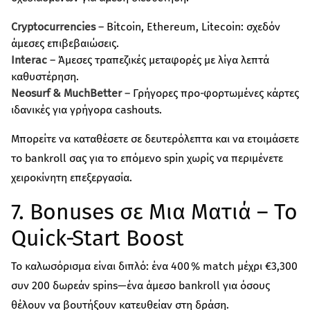
Cryptocurrencies
– Bitcoin, Ethereum, Litecoin: σχεδόν
άμεσες επιβεβαιώσεις.
Interac
– Άμεσες τραπεζικές μεταφορές με λίγα λεπτά
καθυστέρηση.
Neosurf & MuchBetter
– Γρήγορες προ‑φορτωμένες κάρτες
ιδανικές για γρήγορα cashouts.
Μπορείτε να καταθέσετε σε δευτερόλεπτα και να ετοιμάσετε
το bankroll σας για το επόμενο spin χωρίς να περιμένετε
χειροκίνητη επεξεργασία.
7. Bonuses σε Μια Ματιά – Το
Quick‑Start Boost
Το καλωσόρισμα είναι διπλό: ένα 400 % match μέχρι €3,300
συν 200 δωρεάν spins—ένα άμεσο bankroll για όσους
θέλουν να βουτήξουν κατευθείαν στη δράση.