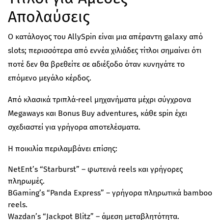
Απολαύσεις
Ο κατάλογος του AllySpin είναι μια απέραντη galaxy από
slots; περισσότερα από εννέα χιλιάδες τίτλοι σημαίνει ότι
ποτέ δεν θα βρεθείτε σε αδιέξοδο όταν κυνηγάτε το
επόμενο μεγάλο κέρδος.
Από κλασικά τριπλά‑reel μηχανήματα μέχρι σύγχρονα
Megaways και Bonus Buy adventures, κάθε spin έχει
σχεδιαστεί για γρήγορα αποτελέσματα.
Η ποικιλία περιλαμβάνει επίσης:
NetEnt’s “Starburst” – φωτεινά reels και γρήγορες
πληρωμές.
BGaming’s “Panda Express” – γρήγορα πληρωτικά bamboo
reels.
Wazdan’s “Jackpot Blitz” – άμεση μεταβλητότητα.