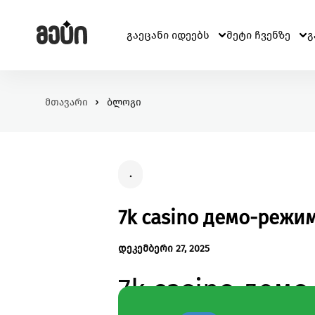
გაეცანი იდეებს
მეტი ჩვენზე
გ
მთავარი
ბლოგი
ჩვენ შესახებ
განათლება
მომხმარებელი
ჩვენ შესახებ
შეცვალე განათლების ხარისხი და მასზე ხელმი
კითხვა-პასუხი
ჯანმრთელობა
პერსონალური ინფორმაცია
შექმენი გარემო უკეთესი მენტალური და ფიზიკუ
.
ჯანმრთელობისთვის.
გარემოს დაცვა
7k casino демо-режим
იზრუნე დედამიწის მომავლზე და დაუჭირე მხარ
გარემოსდაცვით ინიციატივებს
დეკემბერი 27, 2025
7k casino дем