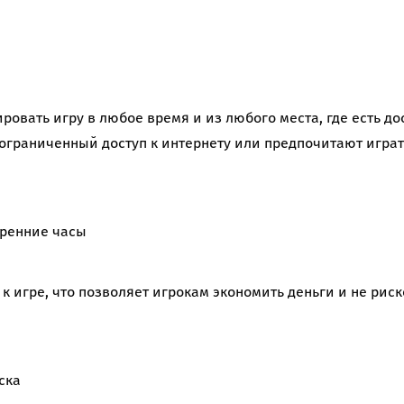
овать игру в любое время и из любого места, где есть дос
ограниченный доступ к интернету или предпочитают играт
тренние часы
к игре, что позволяет игрокам экономить деньги и не рис
ска