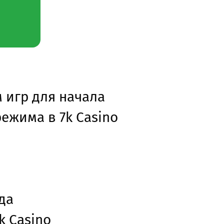
 игр для начала
ежима в 7k Casino
да
k Casino