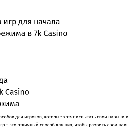
 игр для начала
ежима в 7k Casino
да
k Casino
жима
собов для игроков, которые хотят испытать свои навыки и 
игр – это отличный способ для них, чтобы развить свои навы