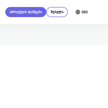
პროექტის დაწყება
შესვლა
GEO
მენი
მეტი ჩვენზე
გაეცი მეტი
გაეცანი სახელმძღვანელოს
თქვენი მხარდაჭერით
ქრაუდფანდინგის შესახებ
შევძლებთ მეტი ცვლილებისა და
მეტი განვითარების
უზრუნველყოფას
წაიკითხე მეტი
ყველა ინიციატივა