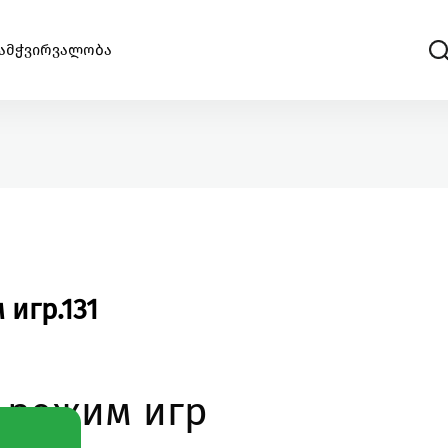
ამჭვირვალობა
სტარტაპი
საწვდომობა
გააძლიერე უნიკალური პროდუქტები და შექ
ინოვაციები.
ცხოველებზე ზრუნვა
რი
იზრუნე ცხოველების უკეთეს გარემოზე
კულტურა/ხელოვნება
 игр.131
ი
შექმენი კულტურულ სივრცეები, განავითარე
კრეატიულობა შენს თემში
о-режим игр