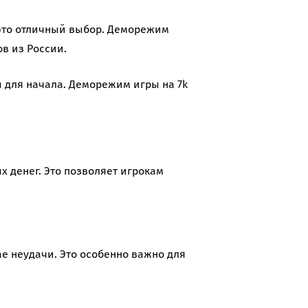
– это отличный выбор. Деморежим
ов из России.
ы для начала. Деморежим игры на 7k
х денег. Это позволяет игрокам
е неудачи. Это особенно важно для