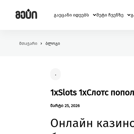
გაეცანი იდეებს
მეტი ჩვენზე
გ
მთავარი
ბლოგი
ჩვენ შესახებ
განათლება
მომხმარებელი
ჩვენ შესახებ
შეცვალე განათლების ხარისხი და მასზე ხელმი
კითხვა-პასუხი
ჯანმრთელობა
პერსონალური ინფორმაცია
შექმენი გარემო უკეთესი მენტალური და ფიზიკუ
.
ჯანმრთელობისთვის.
გარემოს დაცვა
1xSlots 1хСлотс попо
იზრუნე დედამიწის მომავლზე და დაუჭირე მხარ
გარემოსდაცვით ინიციატივებს
მარტი 25, 2026
Онлайн казино 