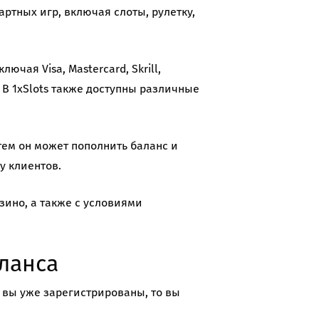
артных игр, включая слоты, рулетку,
чая Visa, Mastercard, Skrill,
. В 1xSlots также доступны различные
тем он может пополнить баланс и
у клиентов.
зино, а также с условиями
аланса
 вы уже зарегистрированы, то вы