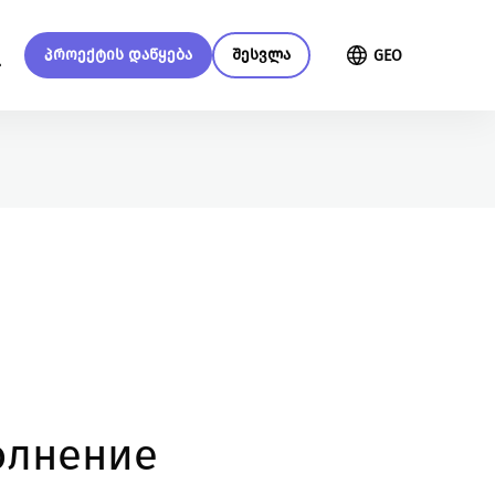
პროექტის დაწყება
შესვლა
GEO
მენი
მეტი ჩვენზე
გაეცი მეტი
გაეცანი სახელმძღვანელოს
თქვენი მხარდაჭერით
ქრაუდფანდინგის შესახებ
შევძლებთ მეტი ცვლილებისა და
მეტი განვითარების
უზრუნველყოფას
წაიკითხე მეტი
ყველა ინიციატივა
полнение