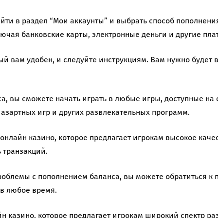
ейти в раздел “Мои аккаунты” и выбрать способ пополнения
лючая банковские карты, электронные деньги и другие пл
й вам удобен, и следуйте инструкциям. Вам нужно будет в
.
, вы сможете начать играть в любые игры, доступные на са
 азартных игр и других развлекательных программ.
е онлайн казино, которое предлагает игрокам высокое каче
 транзакций.
роблемы с пополнением баланса, вы можете обратиться к п
 в любое время.
лайн казино, которое предлагает игрокам широкий спектр р