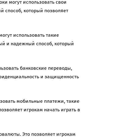
оки могут использовать свои
ый способ, который позволяет
могут использовать такие
сный и надежный способ, который
льзовать банковские переводы,
нфиденциальность и защищенность
ьзовать мобильные платежи, такие
позволяет игрокам начать играть в
товалюты. Это позволяет игрокам