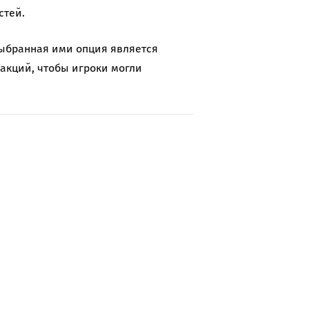
стей.
выбранная ими опция является
акций, чтобы игроки могли