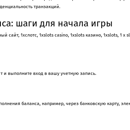
денциальность транзакций.
са: шаги для начала игры
 сайт, 1хслотс, 1xslots casino, 1xslots казино, 1xslots, 1 x 
т и выполните вход в вашу учетную запись.
полнения баланса, например, через банковскую карту, эл