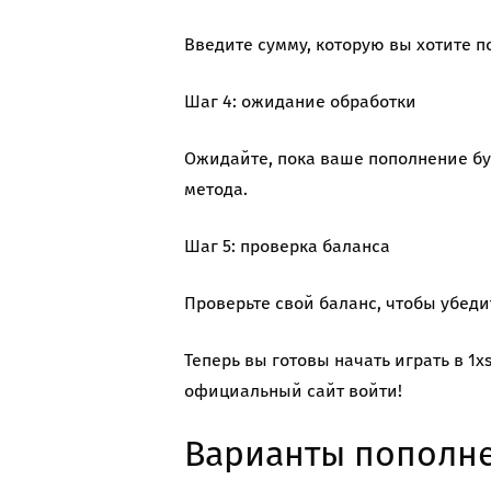
Введите сумму, которую вы хотите п
Шаг 4: ожидание обработки
Ожидайте, пока ваше пополнение бу
метода.
Шаг 5: проверка баланса
Проверьте свой баланс, чтобы убеди
Теперь вы готовы начать играть в 1xslo
официальный сайт войти!
Варианты пополне