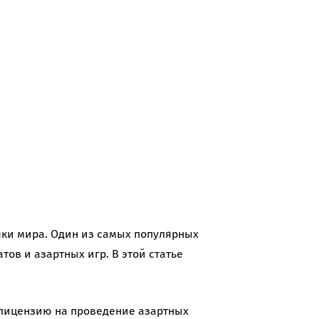
чки мира. Один из самых популярных
тов и азартных игр. В этой статье
т лицензию на проведение азартных