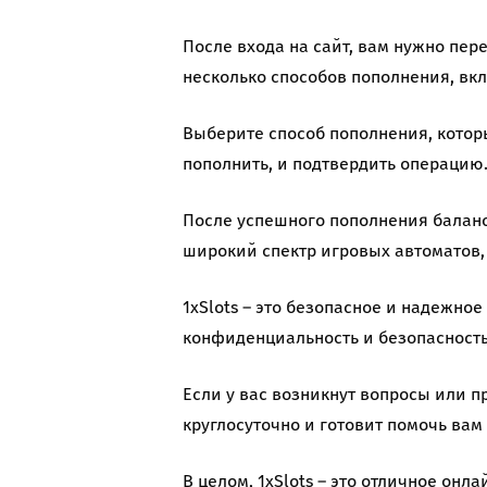
После входа на сайт, вам нужно пер
несколько способов пополнения, вк
Выберите способ пополнения, которы
пополнить, и подтвердить операцию
После успешного пополнения баланса
широкий спектр игровых автоматов,
1xSlots – это безопасное и надежно
конфиденциальность и безопасность
Если у вас возникнут вопросы или п
круглосуточно и готовит помочь вам
В целом, 1xSlots – это отличное он