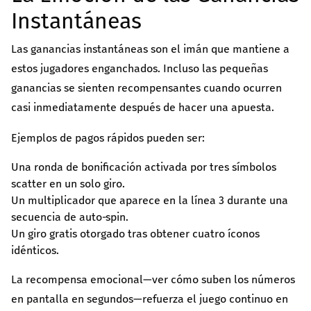
Instantáneas
Las ganancias instantáneas son el imán que mantiene a
estos jugadores enganchados. Incluso las pequeñas
ganancias se sienten recompensantes cuando ocurren
casi inmediatamente después de hacer una apuesta.
Ejemplos de pagos rápidos pueden ser:
Una ronda de bonificación activada por tres símbolos
scatter en un solo giro.
Un multiplicador que aparece en la línea 3 durante una
secuencia de auto‑spin.
Un giro gratis otorgado tras obtener cuatro íconos
idénticos.
La recompensa emocional—ver cómo suben los números
en pantalla en segundos—refuerza el juego continuo en