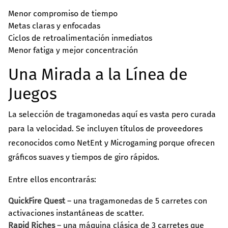
Menor compromiso de tiempo
Metas claras y enfocadas
Ciclos de retroalimentación inmediatos
Menor fatiga y mejor concentración
Una Mirada a la Línea de
Juegos
La selección de tragamonedas aquí es vasta pero curada
para la velocidad. Se incluyen títulos de proveedores
reconocidos como NetEnt y Microgaming porque ofrecen
gráficos suaves y tiempos de giro rápidos.
Entre ellos encontrarás:
QuickFire Quest
– una tragamonedas de 5 carretes con
activaciones instantáneas de scatter.
Rapid Riches
– una máquina clásica de 3 carretes que