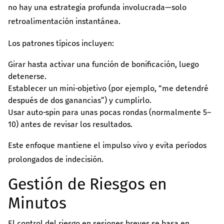
no hay una estrategia profunda involucrada—solo
retroalimentación instantánea.
Los patrones típicos incluyen:
Girar hasta activar una función de bonificación, luego
detenerse.
Establecer un mini‑objetivo (por ejemplo, “me detendré
después de dos ganancias”) y cumplirlo.
Usar auto‑spin para unas pocas rondas (normalmente 5–
10) antes de revisar los resultados.
Este enfoque mantiene el impulso vivo y evita períodos
prolongados de indecisión.
Gestión de Riesgos en
Minutos
El control del riesgo en sesiones breves se basa en