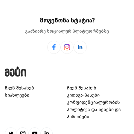
მოგეწონა სტატია?
გააზიარე სოციალურ პლატფორმებზე
ჩვენ შესახებ
ჩვენ შესახებ
სიახლეები
კითხვა-პასუხი
კონფიდენციალურობის
პოლიტიკა და წესები და
პირობები