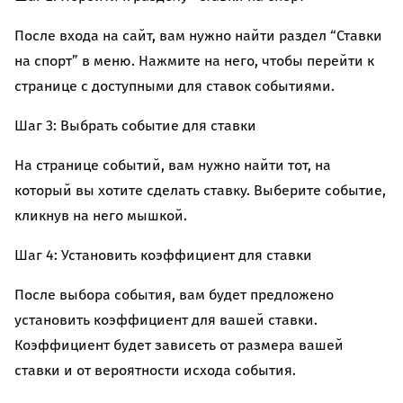
После входа на сайт, вам нужно найти раздел “Ставки
на спорт” в меню. Нажмите на него, чтобы перейти к
странице с доступными для ставок событиями.
Шаг 3: Выбрать событие для ставки
На странице событий, вам нужно найти тот, на
который вы хотите сделать ставку. Выберите событие,
кликнув на него мышкой.
Шаг 4: Установить коэффициент для ставки
После выбора события, вам будет предложено
установить коэффициент для вашей ставки.
Коэффициент будет зависеть от размера вашей
ставки и от вероятности исхода события.