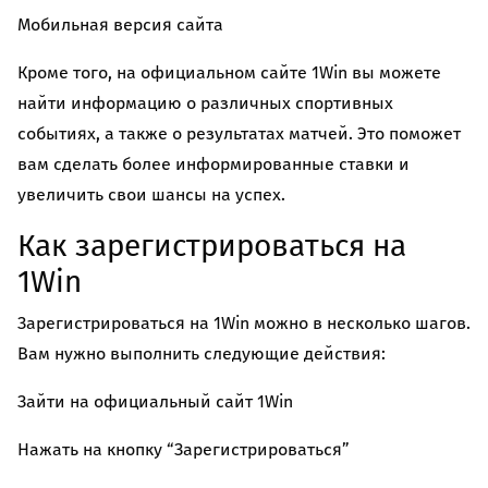
Мобильная версия сайта
Кроме того, на официальном сайте 1Win вы можете
найти информацию о различных спортивных
событиях, а также о результатах матчей. Это поможет
вам сделать более информированные ставки и
увеличить свои шансы на успех.
Как зарегистрироваться на
1Win
Зарегистрироваться на 1Win можно в несколько шагов.
Вам нужно выполнить следующие действия:
Зайти на официальный сайт 1Win
Нажать на кнопку “Зарегистрироваться”