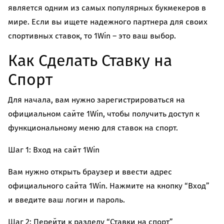
является одним из самых популярных букмекеров в
мире. Если вы ищете надежного партнера для своих
спортивных ставок, то 1Win – это ваш выбор.
Как Сделать Ставку на
Спорт
Для начала, вам нужно зарегистрироваться на
официальном сайте 1Win, чтобы получить доступ к
функциональному меню для ставок на спорт.
Шаг 1: Вход на сайт 1Win
Вам нужно открыть браузер и ввести адрес
официального сайта 1Win. Нажмите на кнопку “Вход”
и введите ваш логин и пароль.
Шаг 2: Перейти к разделу “Ставки на спорт”