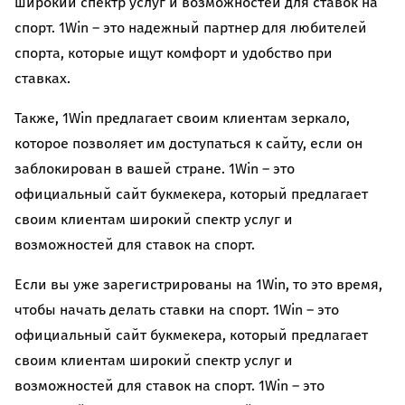
широкий спектр услуг и возможностей для ставок на
спорт. 1Win – это надежный партнер для любителей
спорта, которые ищут комфорт и удобство при
ставках.
Также, 1Win предлагает своим клиентам зеркало,
которое позволяет им доступаться к сайту, если он
заблокирован в вашей стране. 1Win – это
официальный сайт букмекера, который предлагает
своим клиентам широкий спектр услуг и
возможностей для ставок на спорт.
Если вы уже зарегистрированы на 1Win, то это время,
чтобы начать делать ставки на спорт. 1Win – это
официальный сайт букмекера, который предлагает
своим клиентам широкий спектр услуг и
возможностей для ставок на спорт. 1Win – это