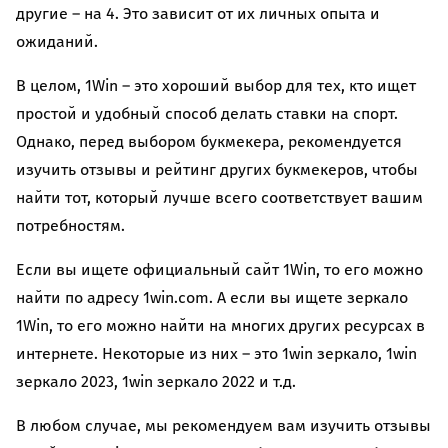
другие – на 4. Это зависит от их личных опыта и
ожиданий.
В целом, 1Win – это хороший выбор для тех, кто ищет
простой и удобный способ делать ставки на спорт.
Однако, перед выбором букмекера, рекомендуется
изучить отзывы и рейтинг других букмекеров, чтобы
найти тот, который лучше всего соответствует вашим
потребностям.
Если вы ищете официальный сайт 1Win, то его можно
найти по адресу 1win.com. А если вы ищете зеркало
1Win, то его можно найти на многих других ресурсах в
интернете. Некоторые из них – это 1win зеркало, 1win
зеркало 2023, 1win зеркало 2022 и т.д.
В любом случае, мы рекомендуем вам изучить отзывы