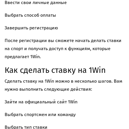
Ввести свои личные данные
Выбрать способ оплаты
Завершить регистрацию
После регистрации вы сможете начать делать ставки
на спорт и получать доступ к функциям, которые
предлагает 1Win.
Как сделать ставку на 1Win
Сделать ставку на 1Win можно в несколько шагов. Вам
нужно выполнить следующие действия:
Зайти на официальный сайт 1Win
Выбрать спортсмен или команду
Выбрать тип ставки