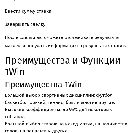
Ввести сумму ставки
Завершить сделку
После сделки вы сможете отслеживать результаты
матчей и получать информацию о результатах ставок.
Преимущества и Функции
1Win
Преимущества 1Win
Большой выбор спортивных дисциплин: футбол,
баскетбол, хоккей, теннис, бокс и многие другие.
Высокие коэффициенты: до 95% для некоторых
событий.
Большой выбор ставок: на исход матча, на количество
голов, на пенальти и другие.