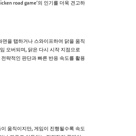
n road game’의 인기를 더욱 견고하
자는 화면을 탭하거나 스와이프하여 닭을 움직
게임 오버되며, 닭은 다시 시작 지점으로
 전략적인 판단과 빠른 반응 속도를 활용
 차들이 움직이지만, 게임이 진행될수록 속도