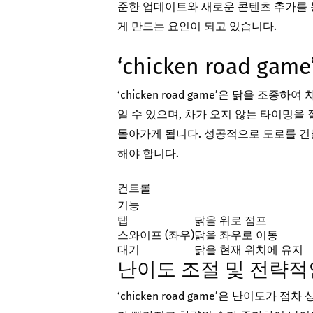
준한 업데이트와 새로운 콘텐츠 추가를 통해
게 만드는 요인이 되고 있습니다.
‘chicken road 
‘chicken road game’은 닭을
일 수 있으며, 차가 오지 않는 타이밍을
돌아가게 됩니다. 성공적으로 도로를 건
해야 합니다.
컨트롤
기능
탭
닭을 위로 점프
스와이프 (좌우)
닭을 좌우로 이동
대기
닭을 현재 위치에 유지
난이도 조절 및 전략적
‘chicken road game’은 난이