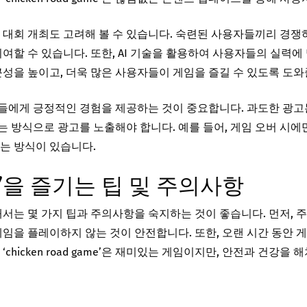
한 이스포츠 대회 개최도 고려해 볼 수 있습니다. 숙련된 사용자들끼리 
기여할 수 있습니다. 또한, AI 기술을 활용하여 사용자들의 실력
근성을 높이고, 더욱 많은 사용자들이 게임을 즐길 수 있도록 도와
들에게 긍정적인 경험을 제공하는 것이 중요합니다. 과도한 광고는
 방식으로 광고를 노출해야 합니다. 예를 들어, 게임 오버 시에
는 방식이 있습니다.
game’을 즐기는 팁 및 주의사항
즐기기 위해서는 몇 가지 팁과 주의사항을 숙지하는 것이 좋습니다. 먼저
게임을 플레이하지 않는 것이 안전합니다. 또한, 오랜 시간 동안 
chicken road game’은 재미있는 게임이지만, 안전과 건강을