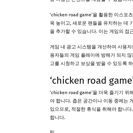
‘chicken road game’을 활용
욱 높이고, 새로운 팬들을 유치하는 데 
을 추가할 수 있습니다. 이는 게임의 접
게임 내 광고 시스템을 개선하여 사용자
용자들의 게임 플레이에 방해가 되지 않는
고를 시청하고 보상을 받을 수 있도록 하
‘chicken road 
‘chicken road game’을 더욱 
야 합니다. 좁은 공간이나 이동 중에는 
있으므로, 적절한 휴식을 취해야 합니다. ‘
합니다.
팁