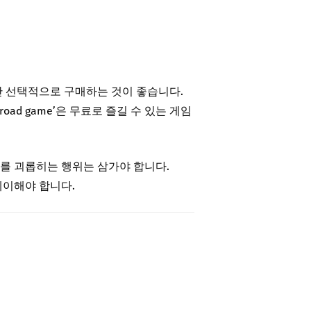
만 선택적으로 구매하는 것이 좋습니다.
ad game’은 무료로 즐길 수 있는 게임
를 괴롭히는 행위는 삼가야 합니다.
플레이해야 합니다.