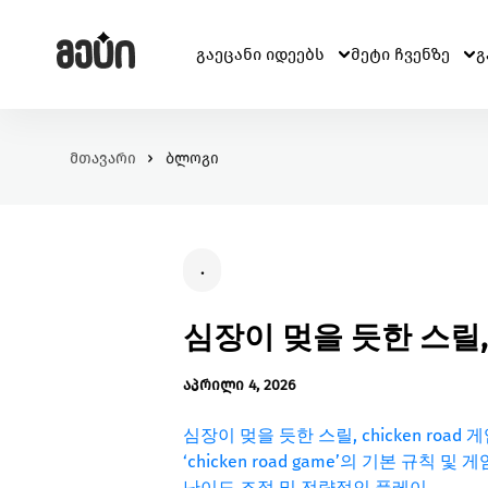
გაეცანი იდეებს
მეტი ჩვენზე
გ
მთავარი
ბლოგი
ჩვენ შესახებ
განათლება
მომხმარებელი
ჩვენ შესახებ
შეცვალე განათლების ხარისხი და მასზე ხელმი
კითხვა-პასუხი
ჯანმრთელობა
პერსონალური ინფორმაცია
შექმენი გარემო უკეთესი მენტალური და ფიზიკუ
.
ჯანმრთელობისთვის.
გარემოს დაცვა
심장이 멎을 듯한 스릴, 
იზრუნე დედამიწის მომავლზე და დაუჭირე მხარ
გარემოსდაცვით ინიციატივებს
აპრილი 4, 2026
심장이 멎을 듯한 스릴, chicken ro
‘chicken road game’의 기본 규칙 및 
난이도 조절 및 전략적인 플레이