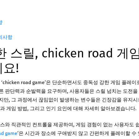
향
 주의사항
스릴, chicken road
요!
‘chicken road game’은 단순하면서도 중독성 강한 게임 플
른 판단력과 순발력을 요구하며, 사용자들은 스릴 넘치는 도전을
지만, 그 과정에서 끊임없이 발생하는 변수들은 긴장감을 유지시키
’의 매력과 게임 방법, 그리고 인기 요인에 대해 자세히 알아보겠습니다.
스와 직관적인 컨트롤을 제공하여, 게임 경험이 없는 사용자도 쉽
ad game
’은 시간과 장소에 구애받지 않고 간편하게 플레이할 수 