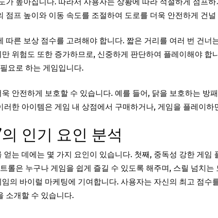
도가 높아집니다. 따라서 사용자는 상황에 따라 적절하게 점프
닭의 점프 높이와 이동 속도를 조절하여 도로를 더욱 안전하게 건널
따른 보상 점수를 고려해야 합니다. 짧은 거리를 여러 번 건너는
 위험도 또한 증가하므로, 신중하게 판단하여 플레이해야 합니다. ‘ch
 필요로 하는 게임입니다.
더욱 안전하게 보호할 수 있습니다. 예를 들어, 닭을 보호하는 방
 이러한 아이템은 게임 내 상점에서 구매하거나, 게임을 플레이하
ame’의 인기 요인 분석
 큰 인기를 얻는 데에는 몇 가지 요인이 있습니다. 첫째, 중독성 강한
트롤은 누구나 게임을 쉽게 즐길 수 있도록 해주며, 스릴 넘치는 
 게임의 바이럴 마케팅에 기여합니다. 사용자는 자신의 최고 점수를
 소개할 수 있습니다.