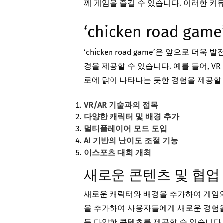
께 게임을 즐길 수 있습니다. 이러한 
‘chicken road g
‘chicken road game’은 앞으로 
경을 제공할 수 있습니다. 예를 들어, 
로에 닭이 나타나는 듯한 경험을 제공할 수 
VR/AR 기술과의 접목
다양한 캐릭터 및 배경 추가
멀티플레이어 모드 도입
AI 기반의 난이도 조절 기능
이스포츠 대회 개최
새로운 콘텐츠 및 협업
새로운 캐릭터와 배경을 추가하여 게임의 
을 추가하여 사용자들에게 새로운 경험을
등 다양한 콘텐츠를 제공할 수 있습니다. ‘