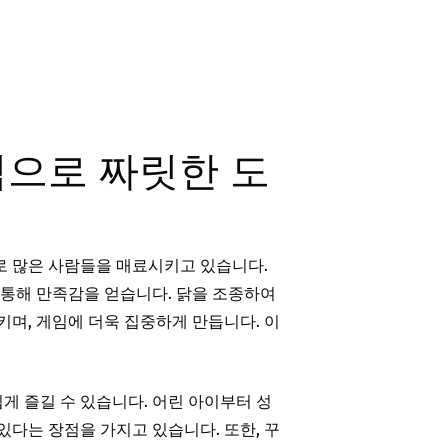
 게임으로 짜릿한 도
레이로 많은 사람들을 매료시키고 있습니다.
 통해 만족감을 얻습니다. 닭을 조종하여
며, 게임에 더욱 집중하게 만듭니다. 이
게 즐길 수 있습니다. 어린 아이부터 성
있다는 장점을 가지고 있습니다. 또한, 꾸