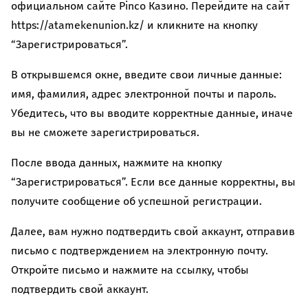
официальном сайте Pinco Казино. Перейдите на сайт
https://atamekenunion.kz/ и кликните на кнопку
“Зарегистрироваться”.
В открывшемся окне, введите свои личные данные:
имя, фамилия, адрес электронной почты и пароль.
Убедитесь, что вы вводите корректные данные, иначе
вы не сможете зарегистрироваться.
После ввода данных, нажмите на кнопку
“Зарегистрироваться”. Если все данные корректны, вы
получите сообщение об успешной регистрации.
Далее, вам нужно подтвердить свой аккаунт, отправив
письмо с подтверждением на электронную почту.
Откройте письмо и нажмите на ссылку, чтобы
подтвердить свой аккаунт.