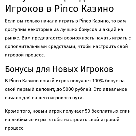
Игроков в Pinco Казино
Если вы только начали играть в Pinco Казино, то вам
доступны некоторые из лучших бонусов и акций на
рынке. Вам предлагается возможность начать играть с
дополнительными средствами, чтобы настроить свой
игровой процесс.
Бонусы для Новых Игроков
В Pinco Казино новый игрок получает 100% бонус на
свой первый депозит, до 5000 рублей. Это идеальное
начало для вашего игрового пути.
Кроме того, новый игрок получает 50 бесплатных спин
на любимые игры, чтобы настроить свой игровой
процесс.