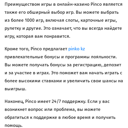
Преимуществом игры в онлайн-казино Pinco является
также его обширный выбор игр. Вы можете выбрать
из более 1000 игр, включая слоты, карточные игры,
рулетку и другие. Это означает, что вы всегда найдете
игру, которая вам понравится.
Кроме того, Pinco предлагает
pinko kz
привлекательные бонусы и программы лояльности.
Вы можете получать бонусы за регистрацию, депозит
и за участие в играх. Это поможет вам начать играть с
более высокими ставками и увеличить свои шансы на
выигрыш.
Наконец, Pinco имеет 24/7 поддержку. Если у вас
возникнет вопрос или проблема, вы можете
обратиться к поддержке в любое время и получить
помощь.