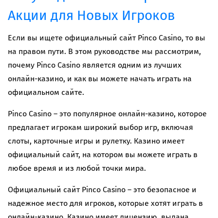
Акции для Новых Игроков
Если вы ищете официальный сайт Pinco Casino, то вы
на правом пути. В этом руководстве мы рассмотрим,
почему Pinco Casino является одним из лучших
онлайн-казино, и как вы можете начать играть на
официальном сайте.
Pinco Casino – это популярное онлайн-казино, которое
предлагает игрокам широкий выбор игр, включая
слоты, карточные игры и рулетку. Казино имеет
официальный сайт, на котором вы можете играть в
любое время и из любой точки мира.
Официальный сайт Pinco Casino – это безопасное и
надежное место для игроков, которые хотят играть в
онлайн-казино. Казино имеет лицензию, выдана