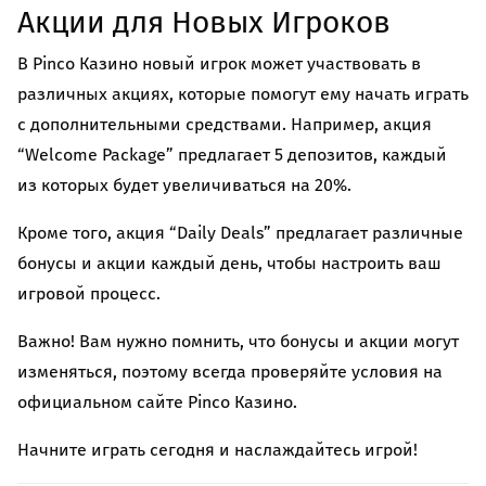
Акции для Новых Игроков
В Pinco Казино новый игрок может участвовать в
различных акциях, которые помогут ему начать играть
с дополнительными средствами. Например, акция
“Welcome Package” предлагает 5 депозитов, каждый
из которых будет увеличиваться на 20%.
Кроме того, акция “Daily Deals” предлагает различные
бонусы и акции каждый день, чтобы настроить ваш
игровой процесс.
Важно! Вам нужно помнить, что бонусы и акции могут
изменяться, поэтому всегда проверяйте условия на
официальном сайте Pinco Казино.
Начните играть сегодня и наслаждайтесь игрой!