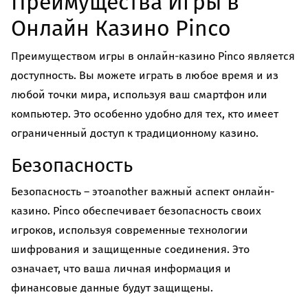
Преимущества Игры в
Онлайн Казино Pinco
Преимуществом игры в онлайн-казино Pinco является
доступность. Вы можете играть в любое время и из
любой точки мира, используя ваш смартфон или
компьютер. Это особенно удобно для тех, кто имеет
ограниченный доступ к традиционному казино.
Безопасность
Безопасность – этоanother важный аспект онлайн-
казино. Pinco обеспечивает безопасность своих
игроков, используя современные технологии
шифрования и защищенные соединения. Это
означает, что ваша личная информация и
финансовые данные будут защищены.