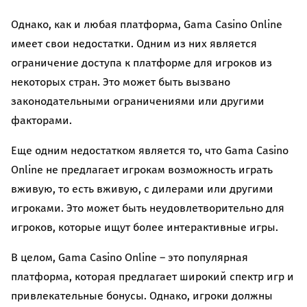
Однако, как и любая платформа, Gama Casino Online
имеет свои недостатки. Одним из них является
ограничение доступа к платформе для игроков из
некоторых стран. Это может быть вызвано
законодательными ограничениями или другими
факторами.
Еще одним недостатком является то, что Gama Casino
Online не предлагает игрокам возможность играть
вживую, то есть вживую, с дилерами или другими
игроками. Это может быть неудовлетворительно для
игроков, которые ищут более интерактивные игры.
В целом, Gama Casino Online – это популярная
платформа, которая предлагает широкий спектр игр и
привлекательные бонусы. Однако, игроки должны