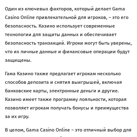
Один из ключевых факторов, который делает Gama
Casino Online привлекательной для игроков, – это его
безопасность. Казино использует современные
технологии для защиты данных и обеспечивает
безопасность транзакций. Игроки могут быть уверены,
что их личные данные и финансовые операции будут
защищены.
Гама Казино также предлагает игрокам несколько
способов депозита и снятия выигрышей, включая
банковские карты, электронные деньги и другие.
Казино имеет также программу лояльности, которая
позволяет игрокам получать бонусы и преимущества
за их игру.
В целом, Gama Casino Online – это отличный выбор для