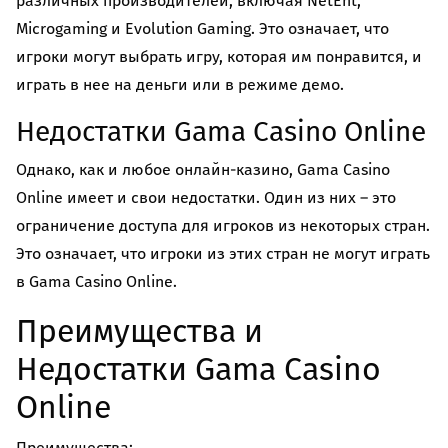
различных производителей, включая NetEnt,
Microgaming и Evolution Gaming. Это означает, что
игроки могут выбрать игру, которая им понравится, и
играть в нее на деньги или в режиме демо.
Недостатки Gama Casino Online
Однако, как и любое онлайн-казино, Gama Casino
Online имеет и свои недостатки. Один из них – это
ограничение доступа для игроков из некоторых стран.
Это означает, что игроки из этих стран не могут играть
в Gama Casino Online.
Преимущества и
Недостатки Gama Casino
Online
Преимущества: