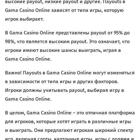
высокие payout, низкие payout и другие. Пayouts в
Gama Casino Online зависят от типа игры, которую
игрок выбирает.
В Gama Casino Online представлены payout от 95% до
98%, что является высоким payout. Это означает, что
игроки имеют высокие шансы выиграть, играя в
Gama Casino Online.
Важно! Пayouts в Gama Casino Online могут изменяться
в зависимости от типа игры и других факторов.
Игроки должны учитывать payout, выбирая игру в
Gama Casino Online.
В целом, Gama Casino Online – это отличная платформа
для игроков, которые хотят играть в различные игры
и выиграть. Они предлагают игрокам широкий спектр
игр, включая слоты, карточные игры, игры с долями и