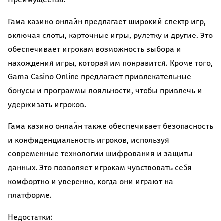
Гама казино онлайн предлагает широкий спектр игр,
включая слоты, карточные игры, рулетку и другие. Это
обеспечивает игрокам возможность выбора и
нахождения игры, которая им понравится. Кроме того,
Gama Casino Online предлагает привлекательные
бонусы и программы лояльности, чтобы привлечь и
удерживать игроков.
Гама казино онлайн также обеспечивает безопасность
и конфиденциальность игроков, используя
современные технологии шифрования и защиты
данных. Это позволяет игрокам чувствовать себя
комфортно и уверенно, когда они играют на
платформе.
Недостатки: