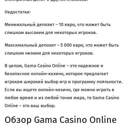
Недостатки:
Минимальный депозит – 10 евро, что может быть
слишком высоким для некоторых игроков.
Максимальный депозит – 5 000 евро, что может быть
слишком низким для некоторых игроков.
В целом, Gama Casino Online – это надежное и
безопасное онлайн-казино, которое предлагает
игрокам широкий выбор игр и программу лояльности.
Если вы ищете онлайн-казино, где можно играть в
любое время и из любой точки мира, то Gama Casino
Online – это ваш выбор.
Обзор Gama Casino Online