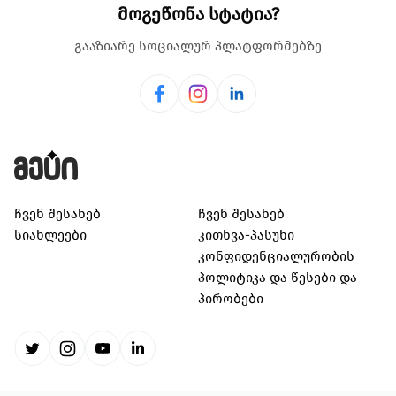
მოგეწონა სტატია?
გააზიარე სოციალურ პლატფორმებზე
ჩვენ შესახებ
ჩვენ შესახებ
სიახლეები
კითხვა-პასუხი
კონფიდენციალურობის
პოლიტიკა და წესები და
პირობები