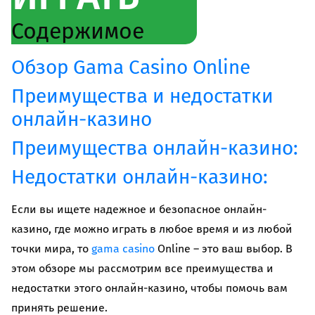
კულტურა/ხელოვნება
შექმენი კულტურულ სივრცეები, განავითარე
Содержимое
კრეატიულობა შენს თემში
Обзор Gama Casino Online
გაეცი მეტი
Преимущества и недостатки
თქვენი მხარდაჭერით შევძლებთ მეტი
ცვლილებისა და მეტი განვითარების
онлайн-казино
უზრუნველყოფას
Преимущества онлайн-казино:
ყველა ინიციატივა
Недостатки онлайн-казино:
Если вы ищете надежное и безопасное онлайн-
казино, где можно играть в любое время и из любой
точки мира, то
gama casino
Online – это ваш выбор. В
этом обзоре мы рассмотрим все преимущества и
недостатки этого онлайн-казино, чтобы помочь вам
принять решение.