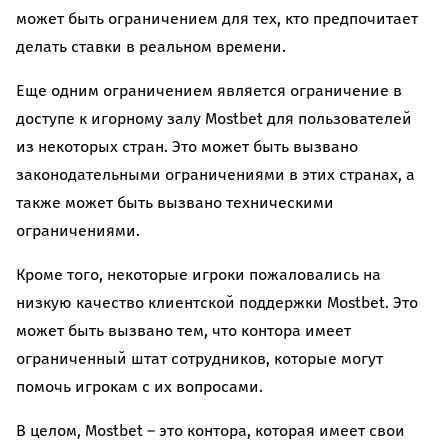
может быть ограничением для тех, кто предпочитает
делать ставки в реальном времени.
Еще одним ограничением является ограничение в
доступе к игорному залу Mostbet для пользователей
из некоторых стран. Это может быть вызвано
законодательными ограничениями в этих странах, а
также может быть вызвано техническими
ограничениями.
Кроме того, некоторые игроки пожаловались на
низкую качество клиентской поддержки Mostbet. Это
может быть вызвано тем, что контора имеет
ограниченный штат сотрудников, которые могут
помочь игрокам с их вопросами.
В целом, Mostbet – это контора, которая имеет свои