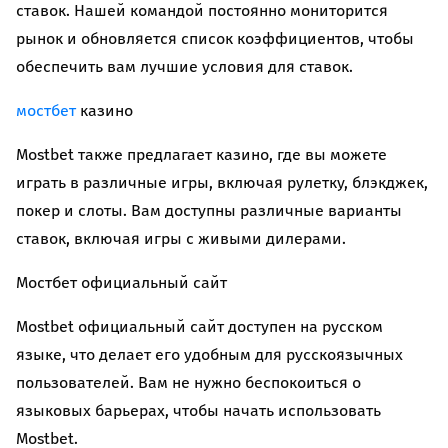
ставок. Нашей командой постоянно мониторится
рынок и обновляется список коэффициентов, чтобы
обеспечить вам лучшие условия для ставок.
мостбет
казино
Mostbet также предлагает казино, где вы можете
играть в различные игры, включая рулетку, блэкджек,
покер и слоты. Вам доступны различные варианты
ставок, включая игры с живыми дилерами.
Мостбет официальный сайт
Mostbet официальный сайт доступен на русском
языке, что делает его удобным для русскоязычных
пользователей. Вам не нужно беспокоиться о
языковых барьерах, чтобы начать использовать
Mostbet.