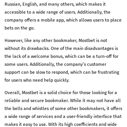
Russian, English, and many others, which makes it
accessible to a wide range of users. Additionally, the
company offers a mobile app, which allows users to place
bets on the go.
However, like any other bookmaker, Mostbet is not
without its drawbacks. One of the main disadvantages is
the lack of a welcome bonus, which can be a turn-off for
some users. Additionally, the company’s customer
support can be slow to respond, which can be frustrating
for users who need help quickly.
Overall, Mostbet is a solid choice for those looking for a
reliable and secure bookmaker. While it may not have all
the bells and whistles of some other bookmakers, it offers
a wide range of services and a user-friendly interface that
makes it easy to use. With its high coefficients and wide