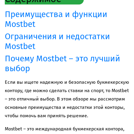
კულტურა/ხელოვნება
შექმენი კულტურულ სივრცეები, განავითარე
Преимущества и функции
კრეატიულობა შენს თემში
Mostbet
გაეცი მეტი
Ограничения и недостатки
თქვენი მხარდაჭერით შევძლებთ მეტი
Mostbet
ცვლილებისა და მეტი განვითარების
უზრუნველყოფას
Почему Mostbet – это лучший
выбор
ყველა ინიციატივა
Если вы ищете надежную и безопасную букмекерскую
контору, где можно сделать ставки на спорт, то Mostbet
– это отличный выбор. В этом обзоре мы рассмотрим
основные преимущества и недостатки этой конторы,
чтобы помочь вам принять решение.
Mostbet – это международная букмекерская контора,