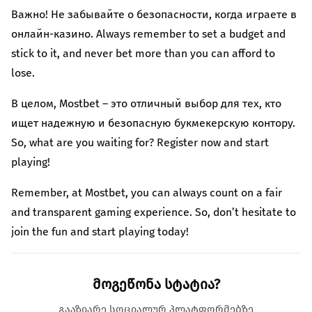
Важно! Не забывайте о безопасности, когда играете в
онлайн-казино. Always remember to set a budget and
stick to it, and never bet more than you can afford to
lose.
В целом, Mostbet – это отличный выбор для тех, кто
ищет надежную и безопасную букмекерскую контору.
So, what are you waiting for? Register now and start
playing!
Remember, at Mostbet, you can always count on a fair
and transparent gaming experience. So, don’t hesitate to
join the fun and start playing today!
მოგეწონა სტატია?
გააზიარე სოციალურ პლატფორმებზე